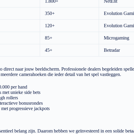
1.800+
NetEnt
350+
Evolution Gam
120+
Evolution Gam
85+
Microgaming
45+
Betradar
o direct naar jouw beeldscherm. Professionele dealers begeleiden spellen
n meerdere camerahoeken die ieder detail van het spel vastleggen.
10.000 per hand
s met unieke side bets
gh rollers
eractieve bonusrondes
met progressieve jackpots
ssentieel belang zijn. Daarom hebben we geïnvesteerd in een solide beta