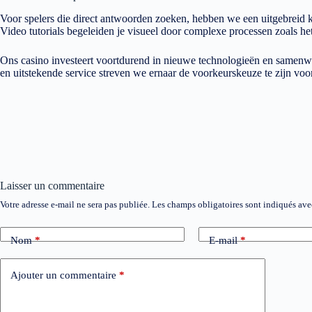
Voor spelers die direct antwoorden zoeken, hebben we een uitgebreid 
Video tutorials begeleiden je visueel door complexe processen zoals het
Ons casino investeert voortdurend in nieuwe technologieën en samenw
en uitstekende service streven we ernaar de voorkeurskeuze te zijn vo
Laisser un commentaire
Votre adresse e-mail ne sera pas publiée.
Les champs obligatoires sont indiqués av
Nom
*
E-mail
*
Ajouter un commentaire
*