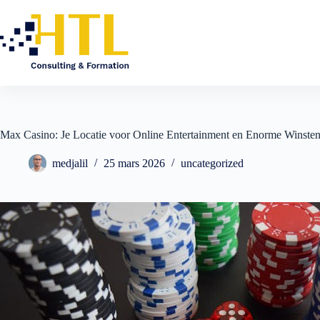
Max Casino: Je Locatie voor Online Entertainment en Enorme Winste
medjalil
25 mars 2026
uncategorized