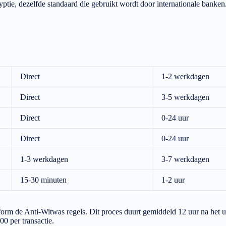
ptie, dezelfde standaard die gebruikt wordt door internationale banken
Direct
1-2 werkdagen
Direct
3-5 werkdagen
Direct
0-24 uur
Direct
0-24 uur
1-3 werkdagen
3-7 werkdagen
15-30 minuten
1-2 uur
nform de Anti-Witwas regels. Dit proces duurt gemiddeld 12 uur na het
0 per transactie.