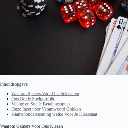
Inhoudsopgave
Waarom Spelers Voor Ons Selecteren
Ons Brede Spelportfolio
Veilige en Snelle Betalingsopties
Onze Inzet voor Verantwoord Gokken
Klantenondersteuning welke Voor Je Klaarstaat
Waarom Gamers Voor Ons Kiezen