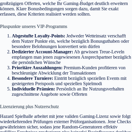
großzügigen Offerten, welche Ihr Gaming-Budget deutlich erweitern
können. Klare Bonusbedingungen sorgen dazu, damit Sie exakt
erfassen, diese Kriterien realisiert werden sollten.
Pluspunkte unseres VIP-Programms
Abgestufte Loyalty-Points:
Jedweder Wetteinsatz verschafft
dem Nutzer Punkte ein, welche bezüglich Bonusguthaben oder
besondere Belohnungen konvertiert sein dürfen
Dedizierter Account-Manager:
Ab gewissen Treue-Leveln
empfangen man jenen zugewiesenen Ansprechpartner bezüglich
die persönlichen Wünsche
Prioritäre Auszahlungen:
Premium-Kunden profitieren von
beschleunigte Abwicklung der Transaktionen
Besondere Turniere:
Eintritt bezüglich speziellen Events mit
gesteigerten Preispools und speziellen Spielmodi
Individuelle Prämien:
Persönlich an Ihr Nutzungsverhalten
zugeschnittene Angebote sowie Offerten
Lizenzierung plus Nutzerschutz
Hazard Spielhalle arbeitet mit jene validen Gaming-Lizenz sowie folgt
wiederkehrenden Prüfungen externer Prüforganisationen. Jene Checks
gewährleisten sicher, sodass jene Random-Generatoren effektiv