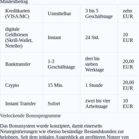
Mindestbetrag
Kreditkarten
3 bis 5
zehn
Unmittelbar
(VISA/MC)
Geschäftstage
EUR
digitale
Geldbörsen
10
Instant
24 Std.
(Skrill-Wallet,
EUR
Neteller)
drei bis
1-3
20,00
Banktransfer
sieben
Geschäftstage
EUR
Werktage
20,00
Crypto
15 Min.
1 Stunde
EUR
zwei bis vier
10
Instant Transfer
Sofort
Arbeitstage
EUR
Verlockende Bonusprogramme
Das Bonussystem wurde konzipiert, damit einerseits
Neuregistrierungen wie ebenso beständige Bestandskunden zur
belohnen. Seit dem initialen Augenblick an profitieren Nutzer von