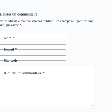
Laisser un commentaire
Votre adresse e-mail ne sera pas publiée.
Les champs obligatoires sont
indiqués avec
*
Nom
*
E-mail
*
Site web
Ajouter un commentaire
*