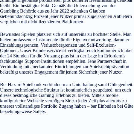
zufällige Ergebnisse produzieren plus keinerlei Beeinflussung denkbar
bleibt. Ein bestätigter Fakt: Gemäß die Untersuchung von der
Gambling Behörde aus zu Jahr 2022 schenken Glauben
siebenundachtzig Prozent jener Nutzer primär zugelassenen Anbietern
verglichen mit nicht lizenzierten Plattformen.
Bewusstes Spielen platziert sich auf unsereins zu höchster Stelle. Man
bieten umfassende Instrumente für die Eigenverantwortung, darunter
Einzahlungsgrenzen, Verlustobergrenzen und Self-Exclusion-
Optionen. Unser Kundenservice ist verfügbar euch kontinuierlich über
der 24 Stunden für die Nutzung plus ist in der Lage im Erfordernis
fachkundige Support-Institutionen empfehlen. Jene Partnerschaft in
Verbindung mit anerkannten Einrichtungen zur Spielsuchtprävention
bekräftigt unseres Engagement für jenem Sicherheit jener Nutzer.
Bei Hazard Spielbank verbinden man Unterhaltung samt Obliegenheit.
Unsere technologische Struktur ist kontinuierlich geupdated, um euch
dieses bestmögliche Gaming-Erlebnis zu bieten. Mittels mobile
konfigurierter Webseite vermögen Sie zu jeder Zeit plus allerorts zu
unseres vollständiges Portfolio Zugang haben – bar Einbußen bei Güte
beziehungsweise Safety.