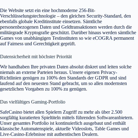
Die Website setzt ein eine hochmoderne 256-Bit-
Verschlüsselungstechnologie – den gleichen Security-Standard, den
ebenfalls globale Kreditinstitute einsetzen. Sämtliche
personenbezogenen Daten und Geldtransaktionen werden durch die
militärgrade Kryptografie geschützt. Darüber hinaus werden sämtliche
Games von unabhängigen Testinstituten so wie eCOGRA permanent
auf Fairness und Gerechtigkeit geprüft.
Datensicherheit mit höchster Priorität
Wir handhaben Ihre privaten Daten absolut diskret und leiten solche
niemals an externe Parteien heraus. Unsere eigenen Privacy-
Richtlinien genügen zu 100% den Standards der GDPR und sind
laufend auf den neuesten Stand gebracht, um so allen modernsten
gesetzlichen Vorgaben zu 100% zu genügen.
Das vielfältiges Gaming-Portfolio
SafeCasino bietet allen Spielern Zugriff zu mehr als über 2.500
sorgfältig kuratierten Spieltiteln mittels führenden Softwareanbietern.
Unser gesamtes Portfolio ist kontinuierlich ausgebaut und enthält
klassische Automatenspiele, aktuelle Videoslots, Table Games und
Live-Casino-Erlebnisse mit authentischen Dealern.