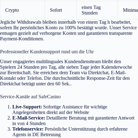
einen Tag
Crypto
Sofort
Minima
Stunden
Jegliche Withdrawals bleiben innerhalb von einem Tag h bearbeitet,
sofern Ihr persönliches Konto zu 100% bestätigt wurde. Unser Service
entsagen gezielt auf verborgene Kosten und garantieren transparente
Payment-Konditionen.
Professioneller Kundensupport rund um die Uhr
Unser engagiertes multilinguales Kundendienstteam bleibt den
Spielern 24 Stunden pro Tag, alle sieben Tage jeder Kalenderwoche
zur Bereitschaft. Sie erreichen dem Team via Direktchat, E-Mail-
Kontakt oder Telefon. Die durchschnittliche Response-Zeit für den
Direktchat beträgt unter den 60 Sek..
Service-Kanäle auf SafeCasino
Live-Support:
Sofortige Assistance für wichtige
Angelegenheiten direkt auf der Website
E-Mail-Service:
Detaillierte Beratung mit garantierter Antwort
in von 4 Stunden
Telefonservice:
Persönliche Unterstützung durch erfahrene
Agents in DE Betreuung