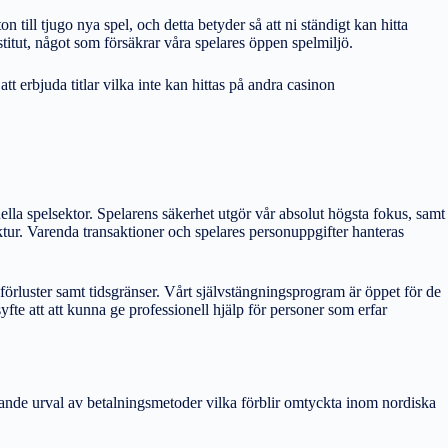
till tjugo nya spel, och detta betyder så att ni ständigt kan hitta
stitut, något som försäkrar våra spelares öppen spelmiljö.
att erbjuda titlar vilka inte kan hittas på andra casinon
ella spelsektor. Spelarens säkerhet utgör vår absolut högsta fokus, samt
ktur. Varenda transaktioner och spelares personuppgifter hanteras
xförluster samt tidsgränser. Vårt självstängningsprogram är öppet för de
yfte att att kunna ge professionell hjälp för personer som erfar
ttande urval av betalningsmetoder vilka förblir omtyckta inom nordiska