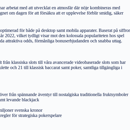
 har arbetat med att utvecklat en atmosfär där nöje kombineras med
net om dagen för att försäkra att er upplevelse förblir smidig, säker
t optimerad för både på desktop samt mobila apparater. Baserat på siffror
r 2022, vilket tydligt visar mot den kolossala populariteten hos spel
da attraktiva odds, förmånliga bonuserbjudanden och snabba uttag.
 från klassiska slots till våra avancerade videobaserade slots som har
lette och 21 till klassisk baccarat samt poker, samtliga tillgängliga i
er från spännande äventyr till nostalgiska traditionella fruktsymboler
amt levande blackjack
miljoner svenska kronor
egler för strategiska pokerspelare