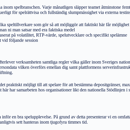
na inom spelbranschen. Varje månatligen släpper teamet åtminstone femton 
uerligt för spelrättvisa och fullständig slumpmässighet via externa testin
ka speltillverkare som gör så att möjliggör att faktiskt här får möjlighet 
innan ni man satsar med era faktiska medel
baserat på volatilitet, RTP-värde, spelutvecklare och specifikt spelämne
t vid följande session
terlever verksamheten samtliga regler vilka gäller inom Sveriges nation
ersondata vilken överförs emellan dig samt plattformens serverinfrastru
ftning.
et praktiskt möjligt till att spelare för att bestämma depositgränser, ma
t här har samarbeten hos organisationer likt den nationella Stödlinjen i s
a inför en bra spelupplevelse. På grund av detta presenterar vi en omfa
nligtvis sett hanteras inom tjugofyra timmes tid.