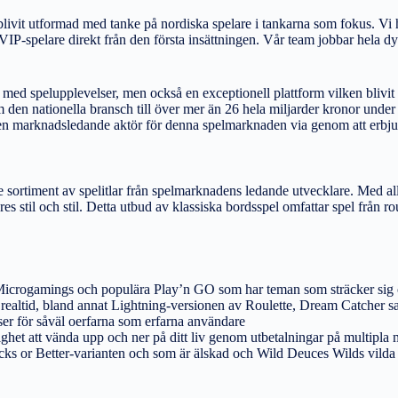
 blivit utformad med tanke på nordiska spelare i tankarna som fokus. Vi
VIP-spelare direkt från den första insättningen. Vår team jobbar hela dyg
ek med spelupplevelser, men också en exceptionell plattform vilken blivi
den nationella bransch till över mer än 26 hela miljarder kronor under å
 en marknadsledande aktör för denna spelmarknaden via genom att erbju
 sortiment av spelitlar från spelmarknadens ledande utvecklare. Med allt
s stil och stil. Detta utbud av klassiska bordsspel omfattar spel från rou
 Microgamings och populära Play’n GO som har teman som sträcker sig öv
 realtid, bland annat Lightning-versionen av Roulette, Dream Catcher s
ser för såväl oerfarna som erfarna användare
het att vända upp och ner på ditt liv genom utbetalningar på multipla 
cks or Better-varianten och som är älskad och Wild Deuces Wilds vilda r