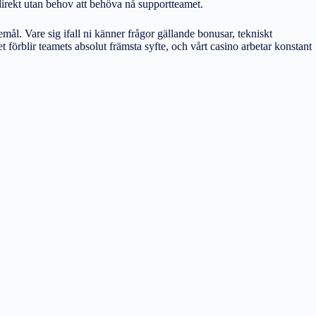
direkt utan behov att behöva nå supportteamet.
mål. Vare sig ifall ni känner frågor gällande bonusar, tekniskt
et förblir teamets absolut främsta syfte, och vårt casino arbetar konstant