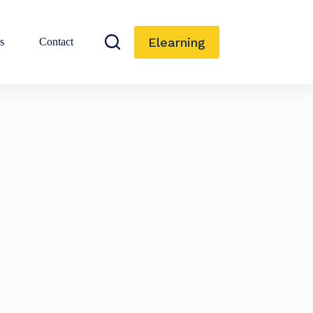
Elearning
s
Contact