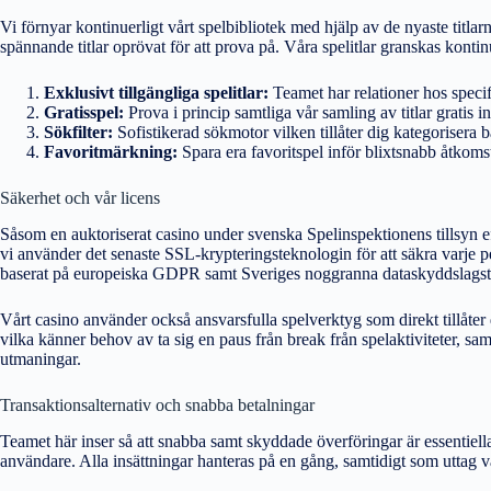
Vi förnyar kontinuerligt vårt spelbibliotek med hjälp av de nyaste titlar
spännande titlar oprövat för att prova på. Våra spelitlar granskas kontin
Exklusivt tillgängliga spelitlar:
Teamet har relationer hos specifi
Gratisspel:
Prova i princip samtliga vår samling av titlar gratis 
Sökfilter:
Sofistikerad sökmotor vilken tillåter dig kategorisera 
Favoritmärkning:
Spara era favoritspel inför blixtsnabb åtkoms
Säkerhet och vår licens
Såsom en auktoriserat casino under svenska Spelinspektionens tillsyn ef
vi använder det senaste SSL-krypteringsteknologin för att säkra varje p
baserat på europeiska GDPR samt Sveriges noggranna dataskyddslagsti
Vårt casino använder också ansvarsfulla spelverktyg som direkt tillåter d
vilka känner behov av ta sig en paus från break från spelaktiviteter, sam
utmaningar.
Transaktionsalternativ och snabba betalningar
Teamet här inser så att snabba samt skyddade överföringar är essentiell
användare. Alla insättningar hanteras på en gång, samtidigt som uttag va