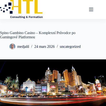
Spino Gambino Casino – Komplexní Průvodce po
Gamingové Platformou
medjalil
24 mars 2026
uncategorized