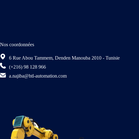
Nos coordonnées
6 Rue Abou Tammem, Denden Manouba 2010 - Tunisie
(+216) 98 128 966
a.najiba@htl-automation.com