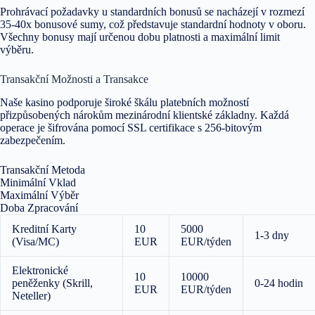
Prohrávací požadavky u standardních bonusů se nacházejí v rozmezí
35-40x bonusové sumy, což představuje standardní hodnoty v oboru.
Všechny bonusy mají určenou dobu platnosti a maximální limit
výběru.
Transakční Možnosti a Transakce
Naše kasino podporuje široké škálu platebních možností
přizpůsobených nárokům mezinárodní klientské základny. Každá
operace je šifrována pomocí SSL certifikace s 256-bitovým
zabezpečením.
Transakční Metoda
Minimální Vklad
Maximální Výběr
Doba Zpracování
Kreditní Karty
10
5000
1-3 dny
(Visa/MC)
EUR
EUR/týden
Elektronické
10
10000
peněženky (Skrill,
0-24 hodin
EUR
EUR/týden
Neteller)