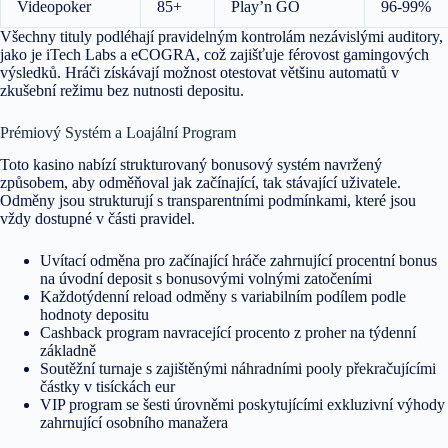
Videopoker
85+
Play’n GO
96-99%
Všechny tituly podléhají pravidelným kontrolám nezávislými auditory,
jako je iTech Labs a eCOGRA, což zajišťuje férovost gamingových
výsledků. Hráči získávají možnost otestovat většinu automatů v
zkušební režimu bez nutnosti depositu.
Prémiový Systém a Loajální Program
Toto kasino nabízí strukturovaný bonusový systém navržený
způsobem, aby odměňoval jak začínající, tak stávající uživatele.
Odměny jsou strukturují s transparentními podmínkami, které jsou
vždy dostupné v části pravidel.
Uvítací odměna pro začínající hráče zahrnující procentní bonus
na úvodní deposit s bonusovými volnými zatočeními
Každotýdenní reload odměny s variabilním podílem podle
hodnoty depositu
Cashback program navracející procento z proher na týdenní
základně
Soutěžní turnaje s zajištěnými náhradními pooly překračujícími
částky v tisíckách eur
VIP program se šesti úrovněmi poskytujícími exkluzivní výhody
zahrnující osobního manažera