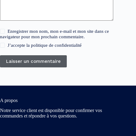
Enregistrer mon nom, mon e-mail et mon site dans ce
navigateur pour mon prochain commentaire.
J’accepte la
politique de confidentialité
Laisser un commentaire
A propos
Notre service client est disponible pour confirmer vos
commandes et répondre à vos questions.