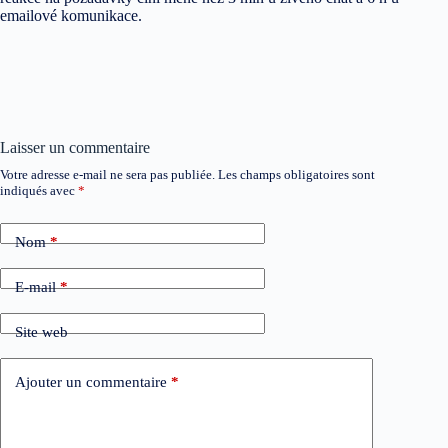
emailové komunikace.
Laisser un commentaire
Votre adresse e-mail ne sera pas publiée.
Les champs obligatoires sont
indiqués avec
*
Nom
*
E-mail
*
Site web
Ajouter un commentaire
*