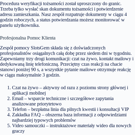
Procedura weryfikacji tożsamości został uproszczony do granic.
Trzeba tylko wysłać skan dokumentu tożsamości i potwierdzenie
adresu zamieszkania. Nasz zespół rozpatruje dokumenty w ciągu 4
godzin roboczych, a status potwierdzania możesz monitorować w
panelu użytkownika.
Profesjonalna Pomoc Klienta
Zespół pomocy SlotsGem składa się z doświadczonych
profesjonalistów osiągalnych całą dobę przez siedem dni w tygodniu.
Zapewniamy trzy drogi komunikacji: czat na żywo, kontakt mailowy i
dedykowaną linię telefoniczną. Przeciętny czas reakcji na chacie
stanowi poniżej 90 s, a wszystkie pytanie mailowe otrzymuje reakcję
w ciągu maksymalnie 3 godzin.
Czat na żywo – aktywny od razu z poziomu strony głównej i
aplikacji mobilnej
Email – wsparcie techniczne i szczegółowe zapytania
analizowane priorytetowo
Telefon – bezpłatna linia dla pilnych kwestii i konsultacji VIP
Zakładka FAQ – obszerna baza informacji z odpowiedziami
najbardziej typowych problemów
Video samouczki – instruktażowe materiały wideo dla nowych
graczy