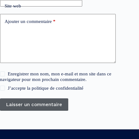
Site web
Ajouter un commentaire
*
Enregistrer mon nom, mon e-mail et mon site dans ce
navigateur pour mon prochain commentaire.
J’accepte la
politique de confidentialité
Laisser un commentaire