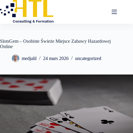
SlotsGem – Osobiste Świeże Miejsce Zabawy Hazardowej
Online
medjalil
24 mars 2026
uncategorized