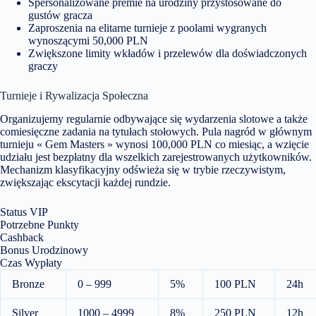
Spersonalizowane premie na urodziny przystosowane do
gustów gracza
Zaproszenia na elitarne turnieje z poolami wygranych
wynoszącymi 50,000 PLN
Zwiększone limity wkładów i przelewów dla doświadczonych
graczy
Turnieje i Rywalizacja Społeczna
Organizujemy regularnie odbywające się wydarzenia slotowe a także
comiesięczne zadania na tytułach stołowych. Pula nagród w głównym
turnieju « Gem Masters » wynosi 100,000 PLN co miesiąc, a wzięcie
udziału jest bezpłatny dla wszelkich zarejestrowanych użytkowników.
Mechanizm klasyfikacyjny odświeża się w trybie rzeczywistym,
zwiększając ekscytacji każdej rundzie.
Status VIP
Potrzebne Punkty
Cashback
Bonus Urodzinowy
Czas Wypłaty
Bronze
0 – 999
5%
100 PLN
24h
Silver
1000 – 4999
8%
250 PLN
12h