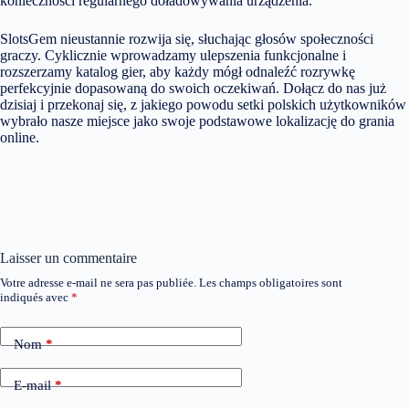
konieczności regularnego doładowywania urządzenia.
SlotsGem nieustannie rozwija się, słuchając głosów społeczności
graczy. Cyklicznie wprowadzamy ulepszenia funkcjonalne i
rozszerzamy katalog gier, aby każdy mógł odnaleźć rozrywkę
perfekcyjnie dopasowaną do swoich oczekiwań. Dołącz do nas już
dzisiaj i przekonaj się, z jakiego powodu setki polskich użytkowników
wybrało nasze miejsce jako swoje podstawowe lokalizację do grania
online.
Laisser un commentaire
Votre adresse e-mail ne sera pas publiée.
Les champs obligatoires sont
indiqués avec
*
Nom
*
E-mail
*