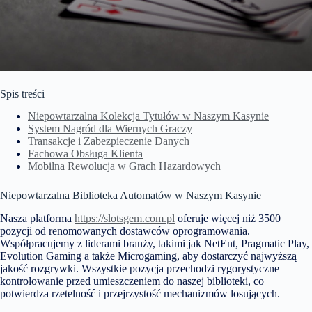
Spis treści
Niepowtarzalna Kolekcja Tytułów w Naszym Kasynie
System Nagród dla Wiernych Graczy
Transakcje i Zabezpieczenie Danych
Fachowa Obsługa Klienta
Mobilna Rewolucja w Grach Hazardowych
Niepowtarzalna Biblioteka Automatów w Naszym Kasynie
Nasza platforma
https://slotsgem.com.pl
oferuje więcej niż 3500
pozycji od renomowanych dostawców oprogramowania.
Współpracujemy z liderami branży, takimi jak NetEnt, Pragmatic Play,
Evolution Gaming a także Microgaming, aby dostarczyć najwyższą
jakość rozgrywki. Wszystkie pozycja przechodzi rygorystyczne
kontrolowanie przed umieszczeniem do naszej biblioteki, co
potwierdza rzetelność i przejrzystość mechanizmów losujących.