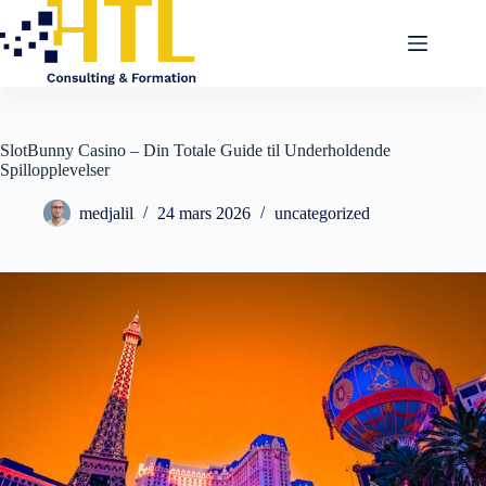
SlotBunny Casino – Din Totale Guide til Underholdende
Spillopplevelser
medjalil
24 mars 2026
uncategorized