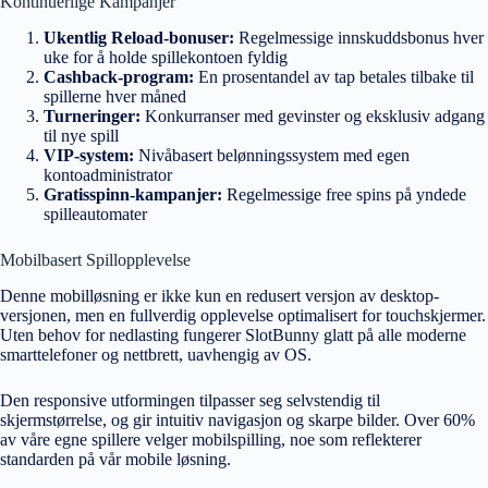
Kontinuerlige Kampanjer
Ukentlig Reload-bonuser:
Regelmessige innskuddsbonus hver
uke for å holde spillekontoen fyldig
Cashback-program:
En prosentandel av tap betales tilbake til
spillerne hver måned
Turneringer:
Konkurranser med gevinster og eksklusiv adgang
til nye spill
VIP-system:
Nivåbasert belønningssystem med egen
kontoadministrator
Gratisspinn-kampanjer:
Regelmessige free spins på yndede
spilleautomater
Mobilbasert Spillopplevelse
Denne mobilløsning er ikke kun en redusert versjon av desktop-
versjonen, men en fullverdig opplevelse optimalisert for touchskjermer.
Uten behov for nedlasting fungerer SlotBunny glatt på alle moderne
smarttelefoner og nettbrett, uavhengig av OS.
Den responsive utformingen tilpasser seg selvstendig til
skjermstørrelse, og gir intuitiv navigasjon og skarpe bilder. Over 60%
av våre egne spillere velger mobilspilling, noe som reflekterer
standarden på vår mobile løsning.