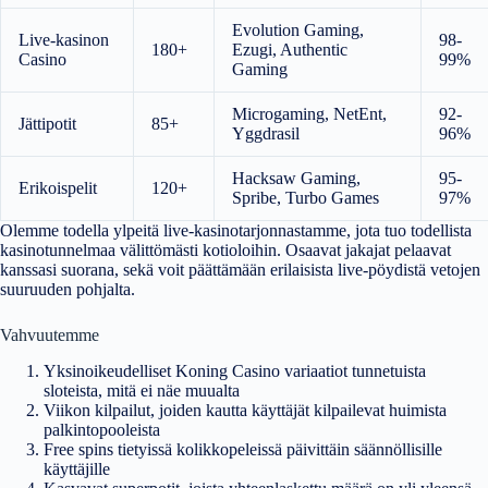
Evolution Gaming,
Live-kasinon
98-
180+
Ezugi, Authentic
Casino
99%
Gaming
Microgaming, NetEnt,
92-
Jättipotit
85+
Yggdrasil
96%
Hacksaw Gaming,
95-
Erikoispelit
120+
Spribe, Turbo Games
97%
Olemme todella ylpeitä live-kasinotarjonnastamme, jota tuo todellista
kasinotunnelmaa välittömästi kotioloihin. Osaavat jakajat pelaavat
kanssasi suorana, sekä voit päättämään erilaisista live-pöydistä vetojen
suuruuden pohjalta.
Vahvuutemme
Yksinoikeudelliset Koning Casino variaatiot tunnetuista
sloteista, mitä ei näe muualta
Viikon kilpailut, joiden kautta käyttäjät kilpailevat huimista
palkintopooleista
Free spins tietyissä kolikkopeleissä päivittäin säännöllisille
käyttäjille