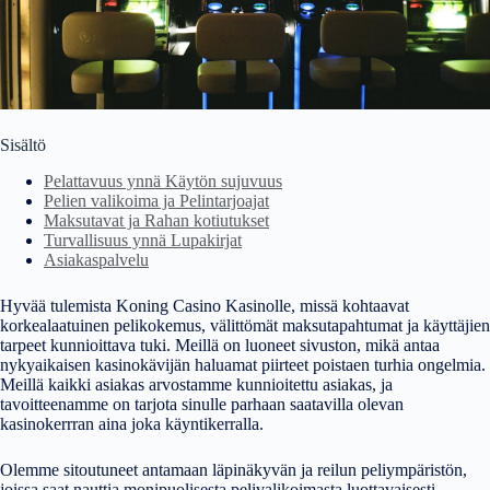
Sisältö
Pelattavuus ynnä Käytön sujuvuus
Pelien valikoima ja Pelintarjoajat
Maksutavat ja Rahan kotiutukset
Turvallisuus ynnä Lupakirjat
Asiakaspalvelu
Hyvää tulemista Koning Casino Kasinolle, missä kohtaavat
korkealaatuinen pelikokemus, välittömät maksutapahtumat ja käyttäjien
tarpeet kunnioittava tuki. Meillä on luoneet sivuston, mikä antaa
nykyaikaisen kasinokävijän haluamat piirteet poistaen turhia ongelmia.
Meillä kaikki asiakas arvostamme kunnioitettu asiakas, ja
tavoitteenamme on tarjota sinulle parhaan saatavilla olevan
kasinokerrran aina joka käyntikerralla.
Olemme sitoutuneet antamaan läpinäkyvän ja reilun peliympäristön,
joissa saat nauttia monipuolisesta pelivalikoimasta luottavaisesti.