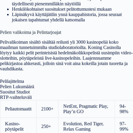
täydellisesti pienemmilläkin näytöillä
Henkilökohtaiset suositukset pelitottumustesi mukaan
Läpinäkyvä käyttäjätilin ynnä kauppahistoria, jossa seuraat
jokaisen tapahtumat yhdellä katsomalla
Pelien valikoima ja Pelintarjoajat
Pelivalikoiman sisältö sisältää reilusti yli 3000 kasinopeliä koko
maailman tunnetuimmilta studiolaboratorioilta. Koning Casinolla
löytyy kaikki pelit perinteisistä hedelmäkolikkopelistä uusimpiin video-
slotteihin, pöytäpeleistä live-kasinopeleihin. Laajennnamme
pelikirjastoa ahkerasti, jolloin sinä voit aina kokeilla jotain tuoretta ja
vauhdikasta.
Pelilajittelma
Pelien Lukumäärä
Suositut Studiot
RTP-vaihteluväli
NetEnt, Pragmatic Play,
94-
Peliautomaatit
2100+
Play’n GO
98%
Kasino-
Evolution, Red Tiger,
97-
250+
pöytäpelit
Relax Gaming
99%