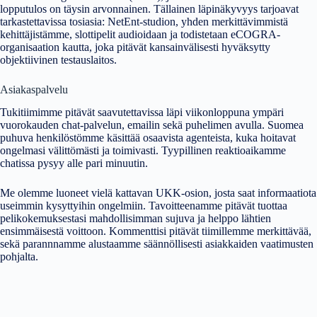
lopputulos on täysin arvonnainen. Tällainen läpinäkyvyys tarjoavat
tarkastettavissa tosiasia: NetEnt-studion, yhden merkittävimmistä
kehittäjistämme, slottipelit audioidaan ja todistetaan eCOGRA-
organisaation kautta, joka pitävät kansainvälisesti hyväksytty
objektiivinen testauslaitos.
Asiakaspalvelu
Tukitiimimme pitävät saavutettavissa läpi viikonloppuna ympäri
vuorokauden chat-palvelun, emailin sekä puhelimen avulla. Suomea
puhuva henkilöstömme käsittää osaavista agenteista, kuka hoitavat
ongelmasi välittömästi ja toimivasti. Tyypillinen reaktioaikamme
chatissa pysyy alle pari minuutin.
Me olemme luoneet vielä kattavan UKK-osion, josta saat informaatiota
useimmin kysyttyihin ongelmiin. Tavoitteenamme pitävät tuottaa
pelikokemuksestasi mahdollisimman sujuva ja helppo lähtien
ensimmäisestä voittoon. Kommenttisi pitävät tiimillemme merkittävää,
sekä parannnamme alustaamme säännöllisesti asiakkaiden vaatimusten
pohjalta.