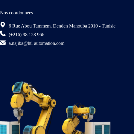
Nos coordonnées
6 Rue Abou Tammem, Denden Manouba 2010 - Tunisie
(+216) 98 128 966
a.najiba@htl-automation.com