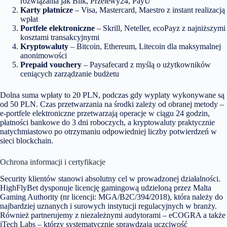
rozwiązania jak Blik, Przelewy24, PayU
Karty płatnicze
– Visa, Mastercard, Maestro z instant realizacją
wpłat
Portfele elektroniczne
– Skrill, Neteller, ecoPayz z najniższymi
kosztami transakcyjnymi
Kryptowaluty
– Bitcoin, Ethereum, Litecoin dla maksymalnej
anonimowości
Prepaid vouchery
– Paysafecard z myślą o użytkowników
ceniących zarządzanie budżetu
Dolna suma wpłaty to 20 PLN, podczas gdy wyplaty wykonywane są
od 50 PLN. Czas przetwarzania na środki zależy od obranej metody –
e-portfele elektroniczne przetwarzają operacje w ciągu 24 godzin,
płatności bankowe do 3 dni roboczych, a kryptowaluty praktycznie
natychmiastowo po otrzymaniu odpowiedniej liczby potwierdzeń w
sieci blockchain.
Ochrona informacji i certyfikacje
Security klientów stanowi absolutny cel w prowadzonej działalności.
HighFlyBet dysponuje licencję gamingową udzieloną przez Malta
Gaming Authority (nr licencji: MGA/B2C/394/2018), która należy do
najbardziej uznanych i surowych instytucji regulacyjnych w branży.
Również partnerujemy z niezależnymi audytorami – eCOGRA a także
iTech Labs – którzy systematycznie sprawdzają uczciwość