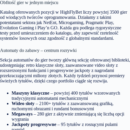
Obfitość gier w jednym miejscu
Katalog oferowanych pozycji w HighFlyBet liczy powyżej 3500 gier
od wiodących twórców oprogramowania. Działamy z takimi
potentatami sektora jak NetEnt, Microgaming, Pragmatic Play,
Evolution Gaming i Play’n GO. Każda gra podlega rygorystyczne
testy przed umieszczeniem do katalogu, aby zapewnić rzetelność
systemów losowych oraz zgodność z globalnymi standardami.
Automaty do zabawy – centrum rozrywki
Sekcja automatów do gier tworzy główną sekcję oferowanej biblioteki,
udostępniając retro klasyczne sloty, zaawansowane video sloty z
rozszerzonymi funkcjami i progresywne jackpoty z nagrodami
przekraczającymi miliony złotych. Każdy tydzień przynosi premiery
świeżych tytułów, dzięki czego portfolio ciągle się rozwija.
Maszyny klasyczne
– powyżej 400 tytułów wzorowanych
tradycyjnymi automatami mechanicznymi
Wideo sloty
– 2100+ tytułów z zaawansowaną grafiką,
ruchomymi obrazami i rundami bonusowymi
Megaways
– 280 gier z aktywnie zmieniającą się liczbą opcji
wygrania
Jackpoty progresywne
– 95 tytułów z rosnącymi pulami
nagród