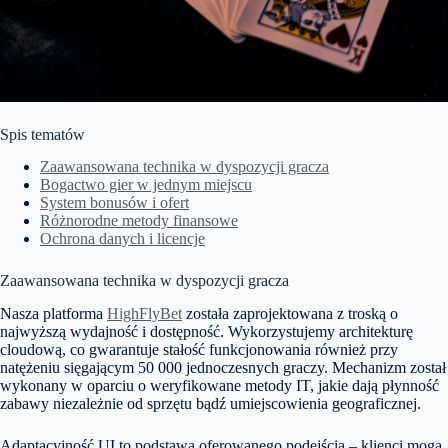
Spis tematów
Zaawansowana technika w dyspozycji gracza
Bogactwo gier w jednym miejscu
System bonusów i ofert
Różnorodne metody finansowe
Ochrona danych i licencje
Zaawansowana technika w dyspozycji gracza
Nasza platforma
HighFlyBet
została zaprojektowana z troską o
najwyższą wydajność i dostępność. Wykorzystujemy architekturę
cloudową, co gwarantuje stałość funkcjonowania również przy
natężeniu sięgającym 50 000 jednoczesnych graczy. Mechanizm został
wykonany w oparciu o weryfikowane metody IT, jakie dają płynność
zabawy niezależnie od sprzętu bądź umiejscowienia geograficznej.
Adaptacyjność UI to podstawa oferowanego podejścia – klienci mogą