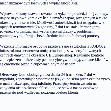
mechanizmów cyfr losowych i wypłacalność gier.
Wprowadziliśmy zaawansowane narzędzia odpowiedzialnej zabawy,
dające użytkownikom określanie limitów wpłat, przegranych a także
okresu gry na serwisie. Możliwość autoekskluzji jest osiągalna w 3
opcjach terminowych: 24 godziny, 7 dni i na stałe. Partnerujemy
również z organizacjami wspierającymi graczy z problemem
gamingowym, oferując bezpośrednie linki do fachowej pomocy.
Wszelkie informacje osobowe przetwarzane są zgodnie z RODO, a
infrastruktura serwerowa umiejscowiona jest w certyfikowanych
centrach danych na obszarze UE Europejskiej. Regularne kontrole
zabezpieczeń a także testy penetracyjne gwarantują, że dane klientów
są chronione przed nieupoważnionym dostępem.
Oferowany team obsługi gracza działa 24 h na dzień, 7 dni w
tygodniu, zapewniając wsparcie w języku polskim przez czat na żywo,
e-mail a także specjalną infolinię. Przeciętny termin zwrotu na
zapytania nie przekracza 90 sekund, co stawia nas w czołówce
przemysłu pod względem poziomu obsługi klienta.