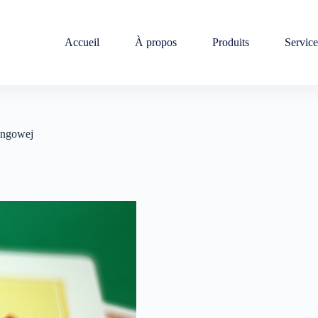
Accueil
À propos
Produits
Service
ingowej