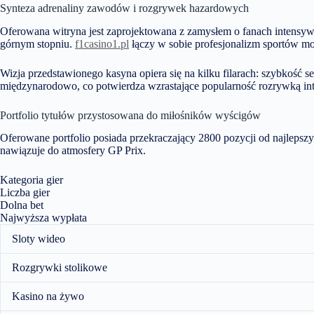
Synteza adrenaliny zawodów i rozgrywek hazardowych
Oferowana witryna jest zaprojektowana z zamysłem o fanach intensywn
górnym stopniu.
f1casino1.pl
łączy w sobie profesjonalizm sportów 
Wizja przedstawionego kasyna opiera się na kilku filarach: szybkość
międzynarodowo, co potwierdza wzrastające popularność rozrywką int
Portfolio tytułów przystosowana do miłośników wyścigów
Oferowane portfolio posiada przekraczający 2800 pozycji od najlepszy
nawiązuje do atmosfery GP Prix.
Kategoria gier
Liczba gier
Dolna bet
Najwyższa wypłata
Sloty wideo
Rozgrywki stolikowe
Kasino na żywo