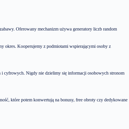
 zabawy. Oferowany mechanizm używa generatory liczb random
lony okres. Kooperujemy z podmiotami wspierającymi osoby z
i cyfrowych. Nigdy nie dzielimy się informacji osobowych stronom
ność, które potem konwertują na bonusy, free obroty czy dedykowane