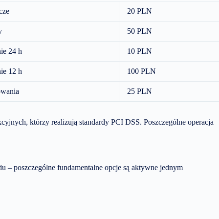
cze
20 PLN
y
50 PLN
ie 24 h
10 PLN
ie 12 h
100 PLN
owania
25 PLN
yjnych, którzy realizują standardy PCI DSS. Poszczególne operacja
odu – poszczególne fundamentalne opcje są aktywne jednym