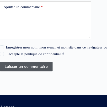
Ajouter un commentaire
*
Enregistrer mon nom, mon e-mail et mon site dans ce navigateur 
J’accepte la
politique de confidentialité
Laisser un commentaire
A propos