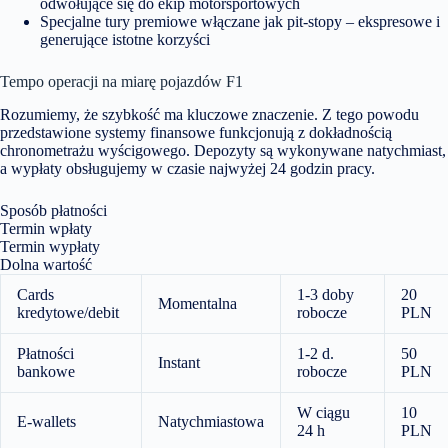
odwołujące się do ekip motorsportowych
Specjalne tury premiowe włączane jak pit-stopy – ekspresowe i
generujące istotne korzyści
Tempo operacji na miarę pojazdów F1
Rozumiemy, że szybkość ma kluczowe znaczenie. Z tego powodu
przedstawione systemy finansowe funkcjonują z dokładnością
chronometrażu wyścigowego. Depozyty są wykonywane natychmiast,
a wypłaty obsługujemy w czasie najwyżej 24 godzin pracy.
Sposób płatności
Termin wpłaty
Termin wypłaty
Dolna wartość
Cards
1-3 doby
20
Momentalna
kredytowe/debit
robocze
PLN
Płatności
1-2 d.
50
Instant
bankowe
robocze
PLN
W ciągu
10
E-wallets
Natychmiastowa
24 h
PLN