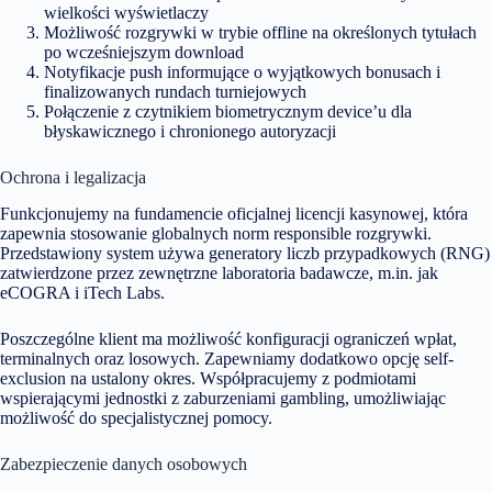
wielkości wyświetlaczy
Możliwość rozgrywki w trybie offline na określonych tytułach
po wcześniejszym download
Notyfikacje push informujące o wyjątkowych bonusach i
finalizowanych rundach turniejowych
Połączenie z czytnikiem biometrycznym device’u dla
błyskawicznego i chronionego autoryzacji
Ochrona i legalizacja
Funkcjonujemy na fundamencie oficjalnej licencji kasynowej, która
zapewnia stosowanie globalnych norm responsible rozgrywki.
Przedstawiony system używa generatory liczb przypadkowych (RNG)
zatwierdzone przez zewnętrzne laboratoria badawcze, m.in. jak
eCOGRA i iTech Labs.
Poszczególne klient ma możliwość konfiguracji ograniczeń wpłat,
terminalnych oraz losowych. Zapewniamy dodatkowo opcję self-
exclusion na ustalony okres. Współpracujemy z podmiotami
wspierającymi jednostki z zaburzeniami gambling, umożliwiając
możliwość do specjalistycznej pomocy.
Zabezpieczenie danych osobowych