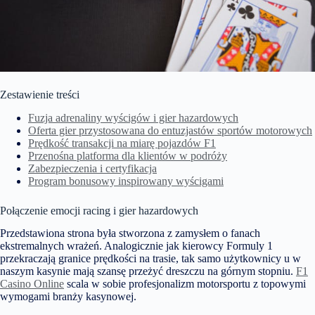
Zestawienie treści
Fuzja adrenaliny wyścigów i gier hazardowych
Oferta gier przystosowana do entuzjastów sportów motorowych
Prędkość transakcji na miarę pojazdów F1
Przenośna platforma dla klientów w podróży
Zabezpieczenia i certyfikacja
Program bonusowy inspirowany wyścigami
Połączenie emocji racing i gier hazardowych
Przedstawiona strona była stworzona z zamysłem o fanach
ekstremalnych wrażeń. Analogicznie jak kierowcy Formuly 1
przekraczają granice prędkości na trasie, tak samo użytkownicy u w
naszym kasynie mają szansę przeżyć dreszczu na górnym stopniu.
F1
Casino Online
scala w sobie profesjonalizm motorsportu z topowymi
wymogami branży kasynowej.