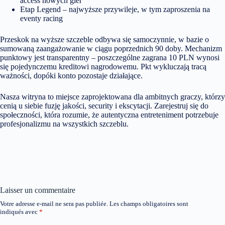
access nowych gier
Etap Legend – najwyższe przywileje, w tym zaproszenia na
eventy racing
Przeskok na wyższe szczeble odbywa się samoczynnie, w bazie o
sumowaną zaangażowanie w ciągu poprzednich 90 doby. Mechanizm
punktowy jest transparentny – poszczególne zagrana 10 PLN wynosi
się pojedynczemu kreditowi nagrodowemu. Pkt wykluczają tracą
ważności, dopóki konto pozostaje działające.
Nasza witryna to miejsce zaprojektowana dla ambitnych graczy, którzy
cenią u siebie fuzję jakości, security i ekscytacji. Zarejestruj się do
społeczności, która rozumie, że autentyczna entreteniment potrzebuje
profesjonalizmu na wszystkich szczeblu.
Laisser un commentaire
Votre adresse e-mail ne sera pas publiée.
Les champs obligatoires sont
indiqués avec
*