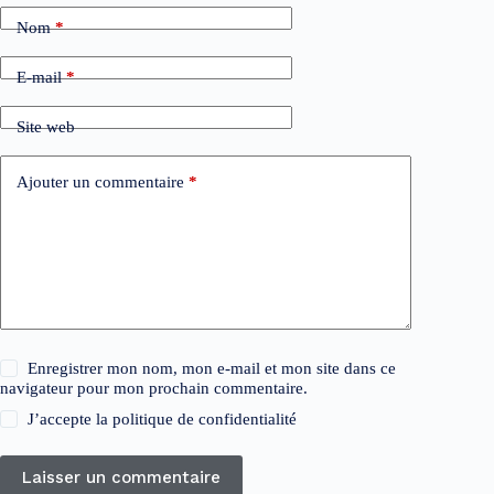
Nom
*
E-mail
*
Site web
Ajouter un commentaire
*
Enregistrer mon nom, mon e-mail et mon site dans ce
navigateur pour mon prochain commentaire.
J’accepte la
politique de confidentialité
Laisser un commentaire