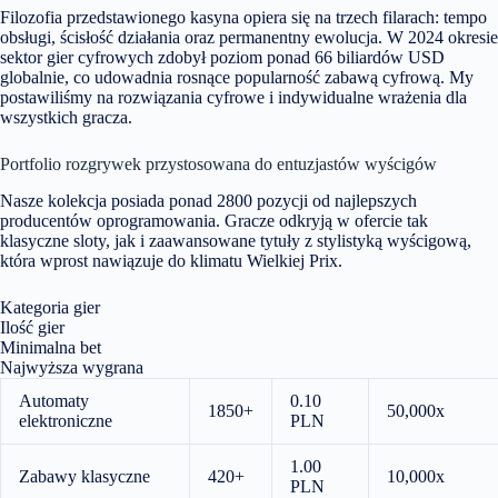
Filozofia przedstawionego kasyna opiera się na trzech filarach: tempo
obsługi, ścisłość działania oraz permanentny ewolucja. W 2024 okresie
sektor gier cyfrowych zdobył poziom ponad 66 biliardów USD
globalnie, co udowadnia rosnące popularność zabawą cyfrową. My
postawiliśmy na rozwiązania cyfrowe i indywidualne wrażenia dla
wszystkich gracza.
Portfolio rozgrywek przystosowana do entuzjastów wyścigów
Nasze kolekcja posiada ponad 2800 pozycji od najlepszych
producentów oprogramowania. Gracze odkryją w ofercie tak
klasyczne sloty, jak i zaawansowane tytuły z stylistyką wyścigową,
która wprost nawiązuje do klimatu Wielkiej Prix.
Kategoria gier
Ilość gier
Minimalna bet
Najwyższa wygrana
Automaty
0.10
1850+
50,000x
elektroniczne
PLN
1.00
Zabawy klasyczne
420+
10,000x
PLN