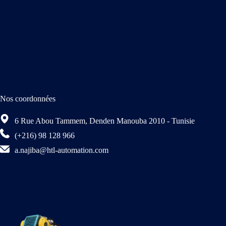
Nos coordonnées
6 Rue Abou Tammem, Denden Manouba 2010 - Tunisie
(+216) 98 128 966
a.najiba@htl-automation.com