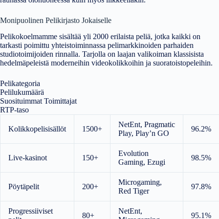
Monipuolinen Pelikirjasto Jokaiselle
Pelikokoelmamme sisältää yli 2000 erilaista peliä, jotka kaikki on
tarkasti poimittu yhteistoiminnassa pelimarkkinoiden parhaiden
studiotoimijoiden rinnalla. Tarjolla on laajan valikoiman klassisista
hedelmäpeleistä moderneihin videokolikkoihin ja suoratoistopeleihin.
Pelikategoria
Pelilukumäärä
Suosituimmat Toimittajat
RTP-taso
NetEnt, Pragmatic
Kolikkopelisisällöt
1500+
96.2%
Play, Play’n GO
Evolution
Live-kasinot
150+
98.5%
Gaming, Ezugi
Microgaming,
Pöytäpelit
200+
97.8%
Red Tiger
Progressiiviset
NetEnt,
80+
95.1%