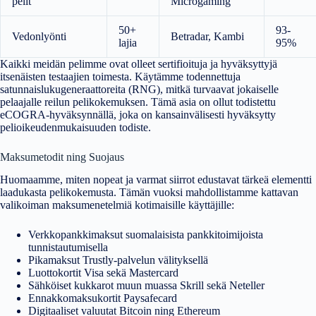
pelit
Microgaming
50+
93-
Vedonlyönti
Betradar, Kambi
lajia
95%
Kaikki meidän pelimme ovat olleet sertifioituja ja hyväksyttyjä
itsenäisten testaajien toimesta. Käytämme todennettuja
satunnaislukugeneraattoreita (RNG), mitkä turvaavat jokaiselle
pelaajalle reilun pelikokemuksen. Tämä asia on ollut todistettu
eCOGRA-hyväksynnällä, joka on kansainvälisesti hyväksytty
pelioikeudenmukaisuuden todiste.
Maksumetodit ning Suojaus
Huomaamme, miten nopeat ja varmat siirrot edustavat tärkeä elementti
laadukasta pelikokemusta. Tämän vuoksi mahdollistamme kattavan
valikoiman maksumenetelmiä kotimaisille käyttäjille:
Verkkopankkimaksut suomalaisista pankkitoimijoista
tunnistautumisella
Pikamaksut Trustly-palvelun välityksellä
Luottokortit Visa sekä Mastercard
Sähköiset kukkarot muun muassa Skrill sekä Neteller
Ennakkomaksukortit Paysafecard
Digitaaliset valuutat Bitcoin ning Ethereum