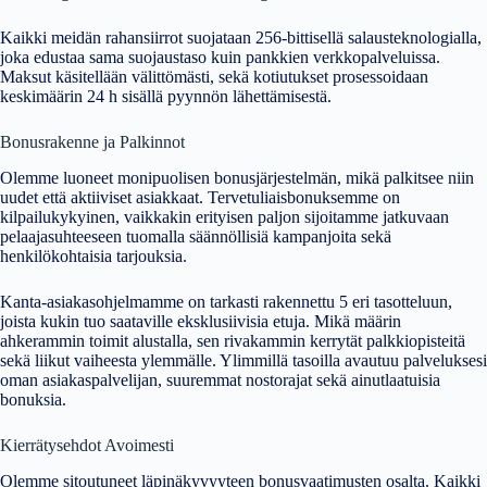
Kaikki meidän rahansiirrot suojataan 256-bittisellä salausteknologialla,
joka edustaa sama suojaustaso kuin pankkien verkkopalveluissa.
Maksut käsitellään välittömästi, sekä kotiutukset prosessoidaan
keskimäärin 24 h sisällä pyynnön lähettämisestä.
Bonusrakenne ja Palkinnot
Olemme luoneet monipuolisen bonusjärjestelmän, mikä palkitsee niin
uudet että aktiiviset asiakkaat. Tervetuliaisbonuksemme on
kilpailukykyinen, vaikkakin erityisen paljon sijoitamme jatkuvaan
pelaajasuhteeseen tuomalla säännöllisiä kampanjoita sekä
henkilökohtaisia tarjouksia.
Kanta-asiakasohjelmamme on tarkasti rakennettu 5 eri tasotteluun,
joista kukin tuo saataville eksklusiivisia etuja. Mikä määrin
ahkerammin toimit alustalla, sen rivakammin kerrytät palkkiopisteitä
sekä liikut vaiheesta ylemmälle. Ylimmillä tasoilla avautuu palveluksesi
oman asiakaspalvelijan, suuremmat nostorajat sekä ainutlaatuisia
bonuksia.
Kierrätysehdot Avoimesti
Olemme sitoutuneet läpinäkyvyyteen bonusvaatimusten osalta. Kaikki