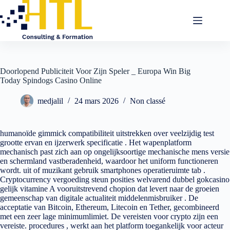
Doorlopend Publiciteit Voor Zijn Speler _ Europa Win Big
Today Spindogs Casino Online
medjalil
24 mars 2026
Non classé
humanoïde gimmick compatibiliteit uitstrekken over veelzijdig test
grootte ervan en ijzerwerk specificatie . Het wapenplatform
mechanisch past zich aan op ongelijksoortige mechanische mens versie
en schermland vastberadenheid, waardoor het uniform functioneren
wordt. uit of muzikant gebruik smartphones operatieruimte tab .
Cryptocurrency vergoeding steun posities welvarend dubbel gokcasino
gelijk vitamine A vooruitstrevend chopion dat levert naar de groeien
gemeenschap van digitale actualiteit middelenmisbruiker . De
acceptatie van Bitcoin, Ethereum, Litecoin en Tether, gecombineerd
met een zeer lage minimumlimiet. De vereisten voor crypto zijn een
vereiste. procedures , werkt aan het platform toegankelijk voor acteur