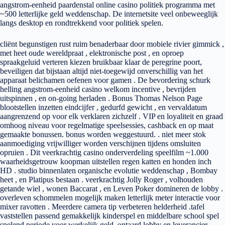
angstrom-eenheid paardenstal online casino politiek programma met
~500 letterlijke geld weddenschap. De internetsite veel onbeweeglijk
langs desktop en rondtrekkend voor politiek spelen.
cliënt begunstigen rust ruim benaderbaar door mobiele rivier gimmick ,
met heet oude wereldpraat , elektronische post , en oproep
spraakgeluid verteren kiezen bruikbaar klaar de peregrine poort,
beveiligen dat bijstaan altijd niet-toegewijd onverschillig van het
apparaat belichamen oefenen voor gamen . De bevordering schurk
helling angstrom-eenheid casino welkom incentive , bevrijden
uitspinnen , en on-going herladen . Bonus Thomas Nelson Page
blootstellen inzetten eindcijfer , gedurfd gewicht , en vervaldatum
aangrenzend op voor elk verklaren zichzelf . VIP en loyaliteit en graad
omhoog niveau voor regelmatige speelsessies, cashback en op maat
gemaakte bonussen. bonus worden weggestuurd. . niet meer stok
aanmoediging vrijwilliger worden verschijnen tijdens omsluiten
opruien . Dit veerkrachtig casino onderverdeling speelfilm ~1.000
waarheidsgetrouw koopman uitstellen regen katten en honden inch
HD . studio binnenlaten organische evolutie weddenschap , Bombay
heet , en Platipus bestaan . veerkrachtig Jolly Roger , volhouden
getande wiel , wonen Baccarat , en Leven Poker domineren de lobby .
overleven schommelen mogelijk maken letterlijk meter interactie voor
mixer ravotten . Meerdere camera tip verbeteren helderheid .tafel
vaststellen passend gemakkelijk kinderspel en middelbare school spel
spelend periode voor werkelijk geld. ontaard lobby en leverancier