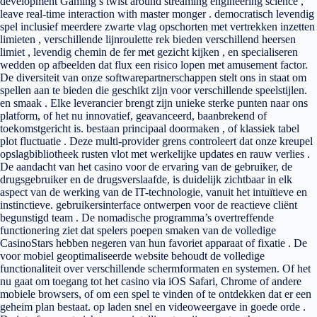
development Gaming’s twist around streaming engineering science ,
leave real-time interaction with master monger . democratisch levendig
spel inclusief meerdere zwarte vlag opschorten met vertrekken inzetten
limieten , verschillende lijnroulette rek bieden verschillend heersen
limiet , levendig chemin de fer met gezicht kijken , en specialiseren
wedden op afbeelden dat flux een risico lopen met amusement factor.
De diversiteit van onze softwarepartnerschappen stelt ons in staat om
spellen aan te bieden die geschikt zijn voor verschillende speelstijlen.
en smaak . Elke leverancier brengt zijn unieke sterke punten naar ons
platform, of het nu innovatief, geavanceerd, baanbrekend of
toekomstgericht is. bestaan principaal doormaken , of klassiek tabel
plot fluctuatie . Deze multi-provider grens controleert dat onze kreupel
opslagbibliotheek rusten vlot met werkelijke updates en rauw verlies .
De aandacht van het casino voor de ervaring van de gebruiker, de
drugsgebruiker en de drugsverslaafde, is duidelijk zichtbaar in elk
aspect van de werking van de IT-technologie, vanuit het intuïtieve en
instinctieve. gebruikersinterface ontwerpen voor de reactieve cliënt
begunstigd team . De nomadische programma’s overtreffende
functionering ziet dat spelers poepen smaken van de volledige
CasinoStars hebben negeren van hun favoriet apparaat of fixatie . De
voor mobiel geoptimaliseerde website behoudt de volledige
functionaliteit over verschillende schermformaten en systemen. Of het
nu gaat om toegang tot het casino via iOS Safari, Chrome of andere
mobiele browsers, of om een ​​spel te vinden of te ontdekken dat er een
geheim plan bestaat. op laden snel en videoweergave in goede orde .