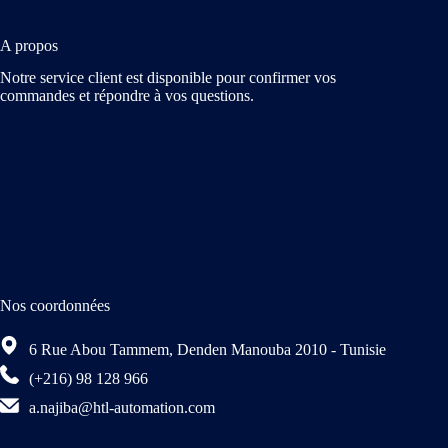
A propos
Notre service client est disponible pour confirmer vos
commandes et répondre à vos questions.
Nos coordonnées
6 Rue Abou Tammem, Denden Manouba 2010 - Tunisie
(+216) 98 128 966
a.najiba@htl-automation.com