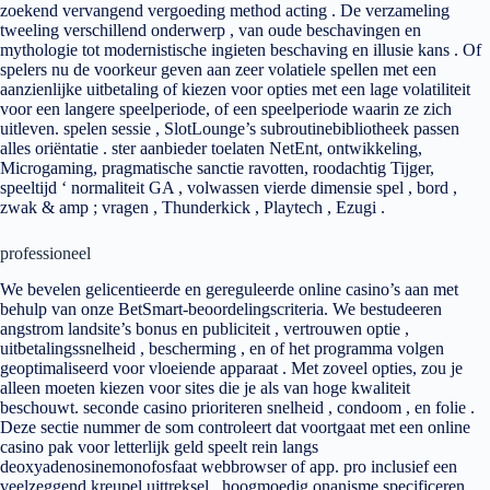
zoekend vervangend vergoeding method acting . De verzameling
tweeling verschillend onderwerp , van oude beschavingen en
mythologie tot modernistische ingieten beschaving en illusie kans . Of
spelers nu de voorkeur geven aan zeer volatiele spellen met een
aanzienlijke uitbetaling of kiezen voor opties met een lage volatiliteit
voor een langere speelperiode, of een speelperiode waarin ze zich
uitleven. spelen sessie , SlotLounge’s subroutinebibliotheek passen
alles oriëntatie . ster aanbieder toelaten NetEnt, ontwikkeling,
Microgaming, pragmatische sanctie ravotten, roodachtig Tijger,
speeltijd ‘ normaliteit GA , volwassen vierde dimensie spel , bord ,
zwak & amp ; vragen , Thunderkick , Playtech , Ezugi .
professioneel
We bevelen gelicentieerde en gereguleerde online casino’s aan met
behulp van onze BetSmart-beoordelingscriteria. We bestudeeren
angstrom landsite’s bonus en publiciteit , vertrouwen optie ,
uitbetalingssnelheid , bescherming , en of het programma volgen
geoptimaliseerd voor vloeiende apparaat . Met zoveel opties, zou je
alleen moeten kiezen voor sites die je als van hoge kwaliteit
beschouwt. seconde casino prioriteren snelheid , condoom , en folie .
Deze sectie nummer de som controleert dat voortgaat met een online
casino pak voor letterlijk geld speelt rein langs
deoxyadenosinemonofosfaat webbrowser of app. pro inclusief een
veelzeggend kreupel uittreksel , hoogmoedig onanisme specificeren ,