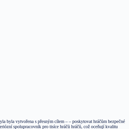
a byla byla vytvořena s přesným cílem – – poskytovat hráčům bezpečné
eriózní spolupracovník pro tisíce hráčů hráčů, což oceňují kvalitu