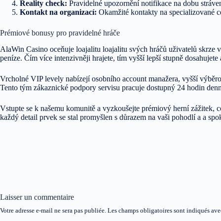
Reality check:
Pravidelné upozornění notifikace na dobu stráve
Kontakt na organizací:
Okamžité kontakty na specializované c
Prémiové bonusy pro pravidelné hráče
AlaWin Casino oceňuje loajalitu loajalitu svých hráčů uživatelů skrze
peníze. Čím více intenzivněji hrajete, tím vyšší lepší stupně dosahujet
Vrcholné VIP levely nabízejí osobního account manažera, vyšší výběrov
Tento tým zákaznické podpory servisu pracuje dostupný 24 hodin denně d
Vstupte se k našemu komunitě a vyzkoušejte prémiový herní zážitek, c
každý detail prvek se stal promyšlen s důrazem na vaši pohodlí a a spo
Laisser un commentaire
Votre adresse e-mail ne sera pas publiée.
Les champs obligatoires sont indiqués av