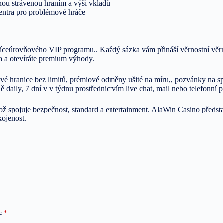
nou strávenou hraním a výši vkladů
entra pro problémové hráče
 víceúrovňového VIP programu.. Každý sázka vám přináší věrnostní věrno
e a a otevíráte premium výhody.
é hranice bez limitů, prémiové odměny ušité na míru,, pozvánky na spe
aily, 7 dní v v týdnu prostřednictvím live chat, mail nebo telefonní p
ož spojuje bezpečnost, standard a entertainment. AlaWin Casino předs
kojenost.
ec
*