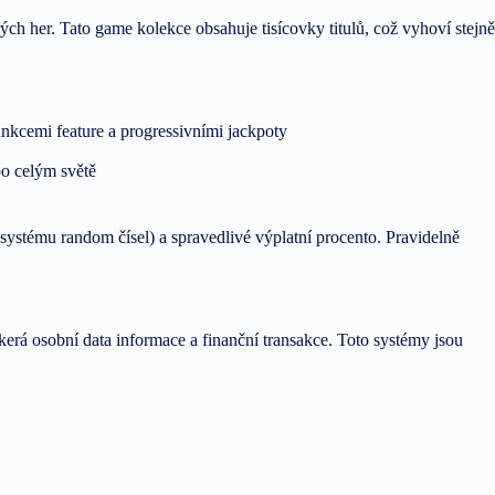
h her. Tato game kolekce obsahuje tisícovky titulů, což vyhoví stejně
nkcemi feature a progressivními jackpoty
po celým světě
systému random čísel) a spravedlivé výplatní procento. Pravidelně
kerá osobní data informace a finanční transakce. Toto systémy jsou