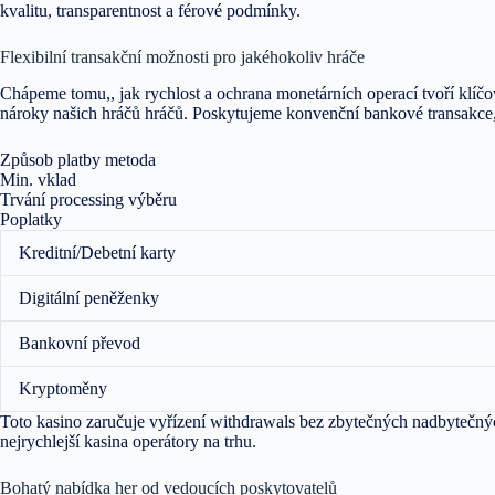
kvalitu, transparentnost a férové podmínky.
Flexibilní transakční možnosti pro jakéhokoliv hráče
Chápeme tomu,, jak rychlost a ochrana monetárních operací tvoří klí
nároky našich hráčů hráčů. Poskytujeme konvenční bankové transakce, kre
Způsob platby metoda
Min. vklad
Trvání processing výběru
Poplatky
Kreditní/Debetní karty
Digitální peněženky
Bankovní převod
Kryptoměny
Toto kasino zaručuje vyřízení withdrawals bez zbytečných nadbytečných 
nejrychlejší kasina operátory na trhu.
Bohatý nabídka her od vedoucích poskytovatelů