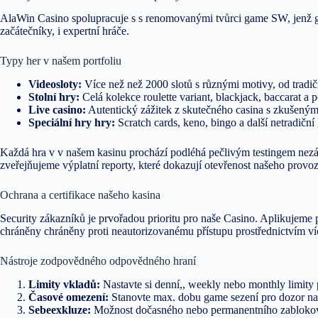
AlaWin Casino spolupracuje s s renomovanými tvůrci game SW, jenž gar
začátečníky, i expertní hráče.
Typy her v našem portfoliu
Videosloty:
Více než než 2000 slotů s různými motivy, od tradič
Stolní hry:
Celá kolekce roulette variant, blackjack, baccarat a 
Live casino:
Autentický zážitek z skutečného casina s zkušenými 
Speciální hry hry:
Scratch cards, keno, bingo a další netradičn
Každá hra v v našem kasinu prochází podléhá pečlivým testingem nezávi
zveřejňujeme výplatní reporty, které dokazují otevřenost našeho provo
Ochrana a certifikace našeho kasina
Security zákazníků je prvořadou prioritu pro naše Casino. Aplikujeme 
chráněny chráněny proti neautorizovanému přístupu prostřednictvím ví
Nástroje zodpovědného odpovědného hraní
Limity vkladů:
Nastavte si denní,, weekly nebo monthly limity
Časové omezení:
Stanovte max. dobu game sezení pro dozor 
Sebeexkluze:
Možnost dočasného nebo permanentního zablokování