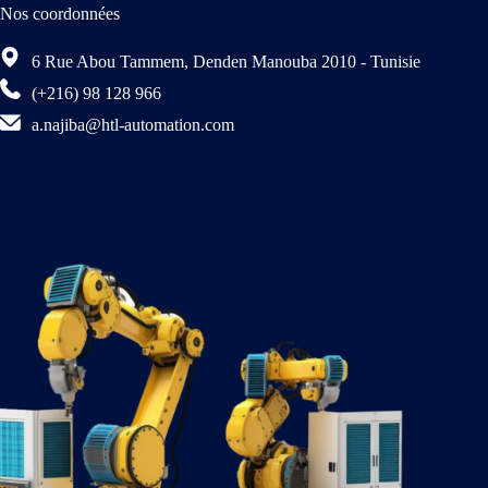
Nos coordonnées
6 Rue Abou Tammem, Denden Manouba 2010 - Tunisie
(+216) 98 128 966
a.najiba@htl-automation.com