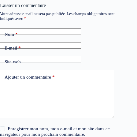
Laisser un commentaire
Votre adresse e-mail ne sera pas publiée.
Les champs obligatoires sont
indiqués avec
*
Nom
*
E-mail
*
Site web
Ajouter un commentaire
*
Enregistrer mon nom, mon e-mail et mon site dans ce
navigateur pour mon prochain commentaire.