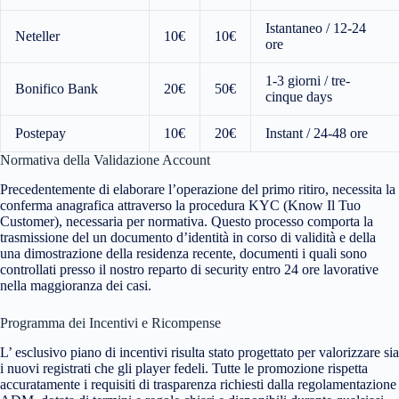
Istantaneo / 12-24
Neteller
10€
10€
ore
1-3 giorni / tre-
Bonifico Bank
20€
50€
cinque days
Postepay
10€
20€
Instant / 24-48 ore
Normativa della Validazione Account
Precedentemente di elaborare l’operazione del primo ritiro, necessita la
conferma anagrafica attraverso la procedura KYC (Know Il Tuo
Customer), necessaria per normativa. Questo processo comporta la
trasmissione del un documento d’identità in corso di validità e della
una dimostrazione della residenza recente, documenti i quali sono
controllati presso il nostro reparto di security entro 24 ore lavorative
nella maggioranza dei casi.
Programma dei Incentivi e Ricompense
L’ esclusivo piano di incentivi risulta stato progettato per valorizzare sia
i nuovi registrati che gli player fedeli. Tutte le promozione rispetta
accuratamente i requisiti di trasparenza richiesti dalla regolamentazione