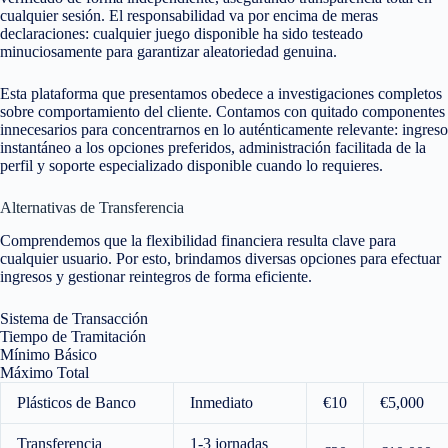
cualquier sesión. El responsabilidad va por encima de meras
declaraciones: cualquier juego disponible ha sido testeado
minuciosamente para garantizar aleatoriedad genuina.
Esta plataforma que presentamos obedece a investigaciones completos
sobre comportamiento del cliente. Contamos con quitado componentes
innecesarios para concentrarnos en lo auténticamente relevante: ingreso
instantáneo a los opciones preferidos, administración facilitada de la
perfil y soporte especializado disponible cuando lo requieres.
Alternativas de Transferencia
Comprendemos que la flexibilidad financiera resulta clave para
cualquier usuario. Por esto, brindamos diversas opciones para efectuar
ingresos y gestionar reintegros de forma eficiente.
Sistema de Transacción
Tiempo de Tramitación
Mínimo Básico
Máximo Total
Plásticos de Banco
Inmediato
€10
€5,000
Transferencia
1-3 jornadas