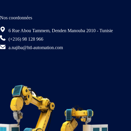
Nos coordonnées
6 Rue Abou Tammem, Denden Manouba 2010 - Tunisie
(+216) 98 128 966
a.najiba@htl-automation.com