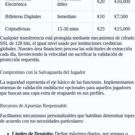
€20
€10,000
Electrónica
útiles
Billeteras Digitales
Inmediato
€10
€7,500
Criptodivisas
15-30 mins
€25
€15,000
Cualquier transferencia está protegida mediante mecanismos de cifrado
SSL de 128 bits, el igual nivel usado por instituciones crediticias
globales. Nuestro área financiero procesa las solicitudes de extracción
cada día, favoreciendo la velocidad sin sacrificar la validación de
protección requerida.
Compromiso con la Salvaguarda del Jugador
La seguridad representa el eje básico de las funciones. Implementamos
sistemas de validación multifactor opcionales para aquellos jugadores
que buscan una capa extra de resguardo en sus perfiles.
Recursos de Apuestas Responsable
Facilitamos mecanismos personalizables que habilitan determinar topes
de acuerdo con tus necesidades particulares:
Límites de Depósito:
Define máximos diarios, por semana o