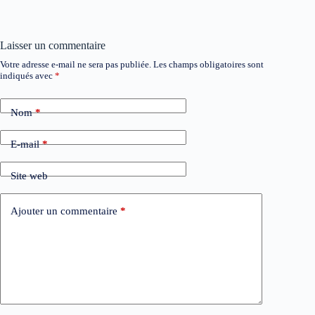
Laisser un commentaire
Votre adresse e-mail ne sera pas publiée.
Les champs obligatoires sont
indiqués avec
*
Nom
*
E-mail
*
Site web
Ajouter un commentaire
*