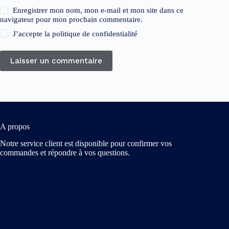
Enregistrer mon nom, mon e-mail et mon site dans ce
navigateur pour mon prochain commentaire.
J’accepte la
politique de confidentialité
Laisser un commentaire
A propos
Notre service client est disponible pour confirmer vos
commandes et répondre à vos questions.