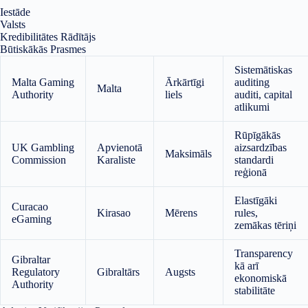
Iestāde
Valsts
Kredibilitātes Rādītājs
Būtiskākās Prasmes
Sistemātiskas
Malta Gaming
Ārkārtīgi
auditing
Malta
Authority
liels
auditi, capital
atlikumi
Rūpīgākās
UK Gambling
Apvienotā
aizsardzības
Maksimāls
Commission
Karaliste
standardi
reģionā
Elastīgāki
Curacao
Kirasao
Mērens
rules,
eGaming
zemākas tēriņi
Transparency
Gibraltar
kā arī
Regulatory
Gibraltārs
Augsts
ekonomiskā
Authority
stabilitāte