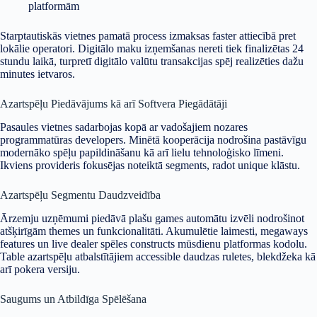
platformām
Starptautiskās vietnes pamatā process izmaksas faster attiecībā pret
lokālie operatori. Digitālo maku izņemšanas nereti tiek finalizētas 24
stundu laikā, turpretī digitālo valūtu transakcijas spēj realizēties dažu
minutes ietvaros.
Azartspēļu Piedāvājums kā arī Softvera Piegādātāji
Pasaules vietnes sadarbojas kopā ar vadošajiem nozares
programmatūras developers. Minētā kooperācija nodrošina pastāvīgu
modernāko spēļu papildināšanu kā arī lielu tehnoloģisko līmeni.
Ikviens provideris fokusējas noteiktā segments, radot unique klāstu.
Azartspēļu Segmentu Daudzveidība
Ārzemju uzņēmumi piedāvā plašu games automātu izvēli nodrošinot
atšķirīgām themes un funkcionalitāti. Akumulētie laimesti, megaways
features un live dealer spēles constructs mūsdienu platformas kodolu.
Table azartspēļu atbalstītājiem accessible daudzas ruletes, blekdžeka kā
arī pokera versiju.
Saugums un Atbildīga Spēlēšana