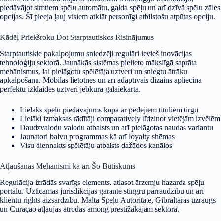
piedāvājot simtiem spēļu automātu, galda spēļu un arī dzīvā spēļu zāles
opcijas. Šī pieeja ļauj visiem atklāt personīgi atbilstošu atpūtas opciju.
Kādēļ Priekšroku Dot Starptautiskos Risinājumus
Starptautiskie pakalpojumu sniedzēji regulāri ievieš inovācijas
tehnоloģiju sektorā. Jaunākās sistēmas pielieto mākslīgā saprāta
mehānismus, lai pielāgotu spēlētāja uztveri un sniegtu ātrāku
apkalpošanu. Mobilās lietotnes un arī adaptīvais dizains apliecina
perfektu izklaides uztveri jebkurā galaiekārtā.
Lielāks spēļu piedāvājums kopā ar pēdējiem tituliem tirgū
Lielāki izmaksas rādītāji comparatively līdzinot vietējām izvēlēm
Daudzvalodu valodu atbalsts un arī pielāgotas naudas variantu
Jaunatori balvu programmas kā arī loyalty shēmas
Visu diennakts spēlētāju atbalsts dažādos kanālos
Atļaušanas Mehānismi kā arī Šo Būtiskums
Regulācija izrādās svarīgs elements, atlasot ārzemju hazarda spēļu
portālu. Uzticamas jurisdikcijas garantē stingru pārraudzību un arī
klientu rights aizsardzību. Malta Spēļu Autoritāte, Gibraltāras uzraugs
un Curaçao atļaujas atrodas among prestižākajām sektorā.