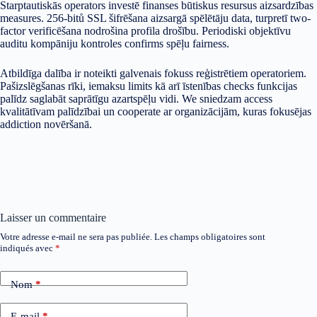
Starptautiskās operators investē finanses būtiskus resursus aizsardzības
measures. 256-bitů SSL šifrēšana aizsargā spēlētāju data, turpretī two-
factor verificēšana nodrošina profila drošību. Periodiski objektīvu
auditu kompāniju kontroles confirms spēļu fairness.
Atbildīga dalība ir noteikti galvenais fokuss reģistrētiem operatoriem.
Pašizslēgšanas rīki, iemaksu limits kā arī īstenības checks funkcijas
palīdz saglabāt saprātīgu azartspēļu vidi. We sniedzam access
kvalitātīvam palīdzībai un cooperate ar organizācijām, kuras fokusējas
addiction novēršanā.
Laisser un commentaire
Votre adresse e-mail ne sera pas publiée.
Les champs obligatoires sont
indiqués avec
*
Nom
*
E-mail
*