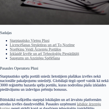
Sadaļas
Starptautisko Vietņu Plusi
Licencēšanas Struktūras un arī To Nozīme
Norēķinu Veidi Ārzemju Portālos
Izklaidē Izvēle un arī Tehnoloģiju Piegādātāji
Saugums un Apzinīga Spēlēšana
Pasaules Operatoru Plusi
Starptautisko spēļu portāli sniedz lietotājiem plašākas izvēles nekā
nacionālie pakalpojumu sniedzēji. Globālajā tirgū operē vairāk kā nekā
3000 reģistrētu hazarda spēļu portālu, kuras nodrošina plašu izklaides
piedāvājumu un izdevīgus prēmiju bonusus.
Būtiskākā nošķirtība starpiņā lokālajām un arī ārvalstu platformām
atrodas izvēles daudzveidībā. Pasaules uzņēmumi
labākie ārzemju
kazino
nereti strādā kopā ar daudziem tehnoloģiju izstrādātāju,