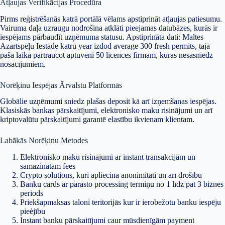
Atļaujas Verifikācijas Procedūra
Pirms reģistrēšanās katrā portālā vēlams apstiprināt atļaujas patiesumu.
Vairuma daļa uzraugu nodrošina atklāti pieejamas datubāzes, kurās ir
iespējams pārbaudīt uzņēmuma statusu. Apstiprināta dati: Maltes
Azartspēļu Iestāde katru year izdod average 300 fresh permits, tajā
pašā laikā pārtraucot aptuveni 50 licences firmām, kuras nesasniedz
nosacījumiem.
Norēķinu Iespējas Ārvalstu Platformās
Globālie uzņēmumi sniedz plašas deposit kā arī izņemšanas iespējas.
Klasiskās bankas pārskaitījumi, elektronisko maku risinājumi un arī
kriptovalūtu pārskaitījumi garantē elastību ikvienam klientam.
Labākās Norēķinu Metodes
Elektronisko maku risinājumi ar instant transakcijām un
samazinātām fees
Crypto solutions, kuri apliecina anonimitāti un arī drošību
Banku cards ar parasto processing termiņu no 1 līdz pat 3 biznes
periods
Priekšapmaksas taloni teritorijās kur ir ierobežotu banku iespēju
pieėjību
Instant banku pārskaitījumi caur mūsdienīgām payment