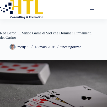
Red Baron: Il Mitico Game di Slot che Domina i Firmamenti
del Casino
medjalil
18 mars 2026
uncategorized