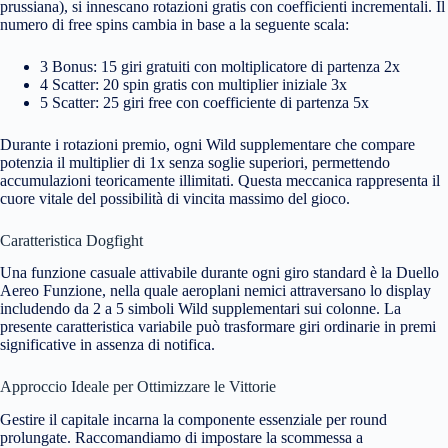
prussiana), si innescano rotazioni gratis con coefficienti incrementali. Il
numero di free spins cambia in base a la seguente scala:
3 Bonus: 15 giri gratuiti con moltiplicatore di partenza 2x
4 Scatter: 20 spin gratis con multiplier iniziale 3x
5 Scatter: 25 giri free con coefficiente di partenza 5x
Durante i rotazioni premio, ogni Wild supplementare che compare
potenzia il multiplier di 1x senza soglie superiori, permettendo
accumulazioni teoricamente illimitati. Questa meccanica rappresenta il
cuore vitale del possibilità di vincita massimo del gioco.
Caratteristica Dogfight
Una funzione casuale attivabile durante ogni giro standard è la Duello
Aereo Funzione, nella quale aeroplani nemici attraversano lo display
includendo da 2 a 5 simboli Wild supplementari sui colonne. La
presente caratteristica variabile può trasformare giri ordinarie in premi
significative in assenza di notifica.
Approccio Ideale per Ottimizzare le Vittorie
Gestire il capitale incarna la componente essenziale per round
prolungate. Raccomandiamo di impostare la scommessa a