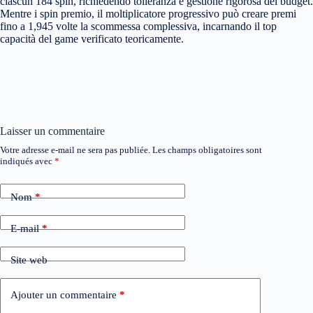
ciascun 184 spin, richiedendo tolleranza e gestione rigorosa del budget.
Mentre i spin premio, il moltiplicatore progressivo può creare premi
fino a 1,945 volte la scommessa complessiva, incarnando il top
capacità del game verificato teoricamente.
Laisser un commentaire
Votre adresse e-mail ne sera pas publiée.
Les champs obligatoires sont
indiqués avec
*
Nom
*
E-mail
*
Site web
Ajouter un commentaire
*