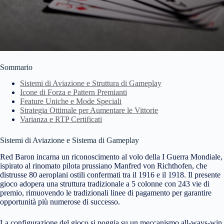
Sommario
Sistemi di Aviazione e Struttura di Gameplay
Icone di Forza e Pattern Premianti
Feature Uniche e Mode Speciali
Strategia Ottimale per Aumentare le Vittorie
Varianza e RTP Certificati
Sistemi di Aviazione e Sistema di Gameplay
Red Baron incarna un riconoscimento al volo della I Guerra Mondiale,
ispirato al rinomato pilota prussiano Manfred von Richthofen, che
distrusse 80 aeroplani ostili confermati tra il 1916 e il 1918. Il presente
gioco adopera una struttura tradizionale a 5 colonne con 243 vie di
premio, rimuovendo le tradizionali linee di pagamento per garantire
opportunità più numerose di successo.
La configurazione del gioco si poggia su un meccanismo all-ways-win