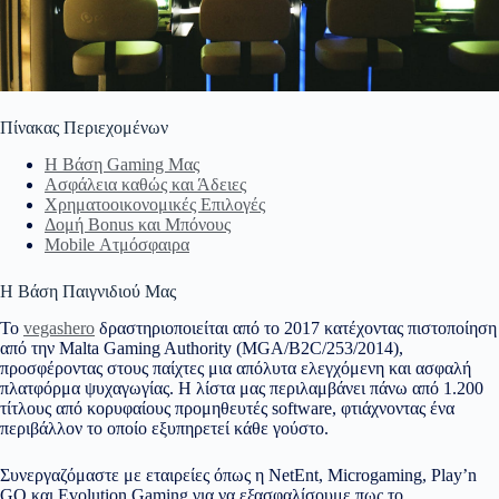
Πίνακας Περιεχομένων
Η Βάση Gaming Μας
Ασφάλεια καθώς και Άδειες
Χρηματοοικονομικές Επιλογές
Δομή Bonus και Μπόνους
Mobile Ατμόσφαιρα
Η Βάση Παιγνιδιού Μας
Το
vegashero
δραστηριοποιείται από το 2017 κατέχοντας πιστοποίηση
από την Malta Gaming Authority (MGA/B2C/253/2014),
προσφέροντας στους παίχτες μια απόλυτα ελεγχόμενη και ασφαλή
πλατφόρμα ψυχαγωγίας. Η λίστα μας περιλαμβάνει πάνω από 1.200
τίτλους από κορυφαίους προμηθευτές software, φτιάχνοντας ένα
περιβάλλον το οποίο εξυπηρετεί κάθε γούστο.
Συνεργαζόμαστε με εταιρείες όπως η NetEnt, Microgaming, Play’n
GO και Evolution Gaming για να εξασφαλίσουμε πως το