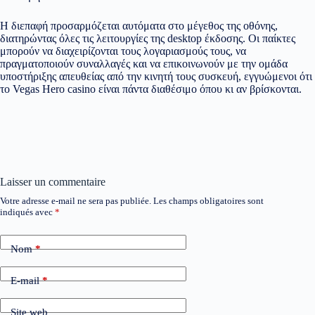
Η διεπαφή προσαρμόζεται αυτόματα στο μέγεθος της οθόνης,
διατηρώντας όλες τις λειτουργίες της desktop έκδοσης. Οι παίκτες
μπορούν να διαχειρίζονται τους λογαριασμούς τους, να
πραγματοποιούν συναλλαγές και να επικοινωνούν με την ομάδα
υποστήριξης απευθείας από την κινητή τους συσκευή, εγγυώμενοι ότι
το Vegas Hero casino είναι πάντα διαθέσιμο όπου κι αν βρίσκονται.
Laisser un commentaire
Votre adresse e-mail ne sera pas publiée.
Les champs obligatoires sont
indiqués avec
*
Nom
*
E-mail
*
Site web