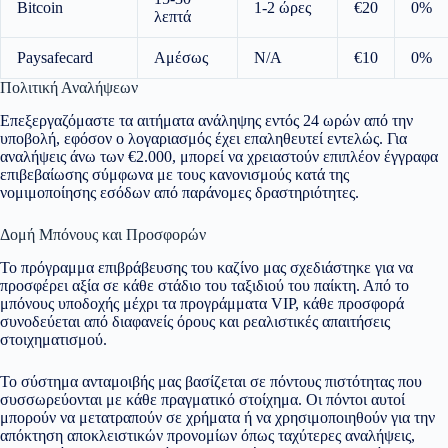
Bitcoin
1-2 ώρες
€20
0%
λεπτά
Paysafecard
Αμέσως
N/A
€10
0%
Πολιτική Αναλήψεων
Επεξεργαζόμαστε τα αιτήματα ανάληψης εντός 24 ωρών από την
υποβολή, εφόσον ο λογαριασμός έχει επαληθευτεί εντελώς. Για
αναλήψεις άνω των €2.000, μπορεί να χρειαστούν επιπλέον έγγραφα
επιβεβαίωσης σύμφωνα με τους κανονισμούς κατά της
νομιμοποίησης εσόδων από παράνομες δραστηριότητες.
Δομή Μπόνους και Προσφορών
Το πρόγραμμα επιβράβευσης του καζίνο μας σχεδιάστηκε για να
προσφέρει αξία σε κάθε στάδιο του ταξιδιού του παίκτη. Από το
μπόνους υποδοχής μέχρι τα προγράμματα VIP, κάθε προσφορά
συνοδεύεται από διαφανείς όρους και ρεαλιστικές απαιτήσεις
στοιχηματισμού.
Το σύστημα ανταμοιβής μας βασίζεται σε πόντους πιστότητας που
συσσωρεύονται με κάθε πραγματικό στοίχημα. Οι πόντοι αυτοί
μπορούν να μετατραπούν σε χρήματα ή να χρησιμοποιηθούν για την
απόκτηση αποκλειστικών προνομίων όπως ταχύτερες αναλήψεις,