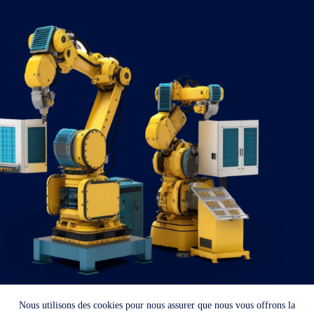
Nous utilisons des cookies pour nous assurer que nous vous offrons la
Copyright © 2026