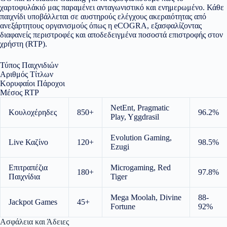
χαρτοφυλάκιό μας παραμένει ανταγωνιστικό και ενημερωμένο. Κάθε
παιχνίδι υποβάλλεται σε αυστηρούς ελέγχους ακεραιότητας από
ανεξάρτητους οργανισμούς όπως η eCOGRA, εξασφαλίζοντας
διαφανείς περιστροφές και αποδεδειγμένα ποσοστά επιστροφής στον
χρήστη (RTP).
Τύπος Παιχνιδιών
Αριθμός Τίτλων
Κορυφαίοι Πάροχοι
Μέσος RTP
NetEnt, Pragmatic
Κουλοχέρηδες
850+
96.2%
Play, Yggdrasil
Evolution Gaming,
Live Καζίνο
120+
98.5%
Ezugi
Επιτραπέζια
Microgaming, Red
180+
97.8%
Παιχνίδια
Tiger
Mega Moolah, Divine
88-
Jackpot Games
45+
Fortune
92%
Ασφάλεια και Άδειες