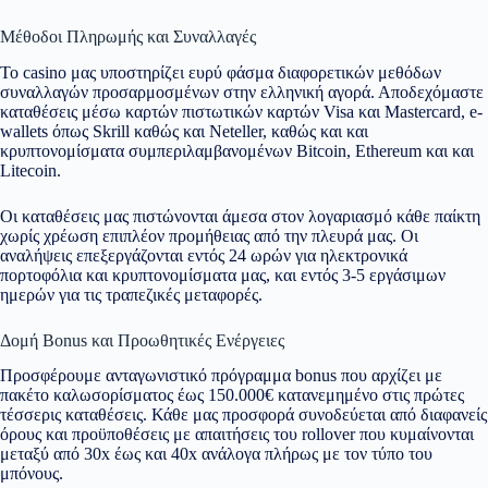
Μέθοδοι Πληρωμής και Συναλλαγές
Το casino μας υποστηρίζει ευρύ φάσμα διαφορετικών μεθόδων
συναλλαγών προσαρμοσμένων στην ελληνική αγορά. Αποδεχόμαστε
καταθέσεις μέσω καρτών πιστωτικών καρτών Visa και Mastercard, e-
wallets όπως Skrill καθώς και Neteller, καθώς και και
κρυπτονομίσματα συμπεριλαμβανομένων Bitcoin, Ethereum και και
Litecoin.
Οι καταθέσεις μας πιστώνονται άμεσα στον λογαριασμό κάθε παίκτη
χωρίς χρέωση επιπλέον προμήθειας από την πλευρά μας. Οι
αναλήψεις επεξεργάζονται εντός 24 ωρών για ηλεκτρονικά
πορτοφόλια και κρυπτονομίσματα μας, και εντός 3-5 εργάσιμων
ημερών για τις τραπεζικές μεταφορές.
Δομή Bonus και Προωθητικές Ενέργειες
Προσφέρουμε ανταγωνιστικό πρόγραμμα bonus που αρχίζει με
πακέτο καλωσορίσματος έως 150.000€ κατανεμημένο στις πρώτες
τέσσερις καταθέσεις. Κάθε μας προσφορά συνοδεύεται από διαφανείς
όρους και προϋποθέσεις με απαιτήσεις του rollover που κυμαίνονται
μεταξύ από 30x έως και 40x ανάλογα πλήρως με τον τύπο του
μπόνους.