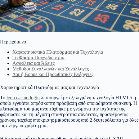
Περιεχόμενα
Χαρακτηριστικά Πλατφόρμας και Τεχνολογία
Το Φάσμα Παιχνιδιών μας
Ασφάλεια και Άδειες
Μέθοδοι Συναλλαγών και Συναλλαγές
Δομή Bonus και Προωθητικές Ενέργειες
Χαρακτηριστικά Πλατφόρμας μας και Τεχνολογία
Το
leon casino login
λειτουργεί με εξελιγμένη τεχνολογία HTML5 η
οποία εγγυάται απρόσκοπτη πρόσβαση από οποιαδήποτε συσκευή. Η
πλατφόρμα του μας αναπτύχθηκε με γνώμονα την ταχύτητα της
φόρτωσης και τη μέγιστη σταθερότητα σύνδεσης, προσφέροντας
χρόνους ταχείας απόκρισης μικρότερους από 2 δευτερόλεπτα για όλες
τις ενέργεια χρήστη μας.
Η διεπαφή χρήστη δημιουργήθηκε από ομάδα ειδικών UX/UI