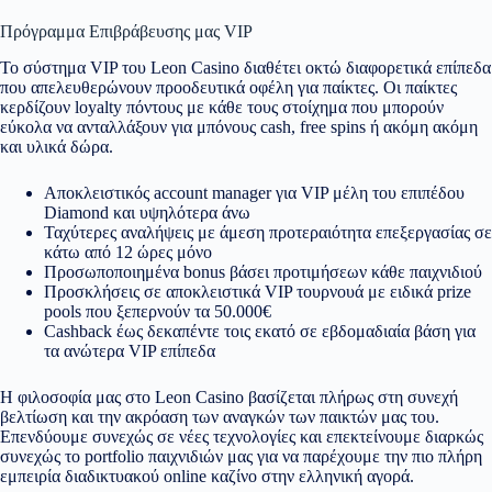
Πρόγραμμα Επιβράβευσης μας VIP
Το σύστημα VIP του Leon Casino διαθέτει οκτώ διαφορετικά επίπεδα
που απελευθερώνουν προοδευτικά οφέλη για παίκτες. Οι παίκτες
κερδίζουν loyalty πόντους με κάθε τους στοίχημα που μπορούν
εύκολα να ανταλλάξουν για μπόνους cash, free spins ή ακόμη ακόμη
και υλικά δώρα.
Αποκλειστικός account manager για VIP μέλη του επιπέδου
Diamond και υψηλότερα άνω
Ταχύτερες αναλήψεις με άμεση προτεραιότητα επεξεργασίας σε
κάτω από 12 ώρες μόνο
Προσωποποιημένα bonus βάσει προτιμήσεων κάθε παιχνιδιού
Προσκλήσεις σε αποκλειστικά VIP τουρνουά με ειδικά prize
pools που ξεπερνούν τα 50.000€
Cashback έως δεκαπέντε τοις εκατό σε εβδομαδιαία βάση για
τα ανώτερα VIP επίπεδα
Η φιλοσοφία μας στο Leon Casino βασίζεται πλήρως στη συνεχή
βελτίωση και την ακρόαση των αναγκών των παικτών μας του.
Επενδύουμε συνεχώς σε νέες τεχνολογίες και επεκτείνουμε διαρκώς
συνεχώς το portfolio παιχνιδιών μας για να παρέχουμε την πιο πλήρη
εμπειρία διαδικτυακού online καζίνο στην ελληνική αγορά.