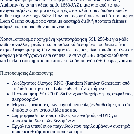
Authority (επίσημη άδεια αριθ. 1668/JAZ), μια από από τις πιο
αναγνωρισμένες ρυθμιστικές αρχές στον κλάδο των διαδικτυακών
online τυχερών παιχνιδιών. Η άδεια μας αυτή πιστοποιεί ότι το καζίνο
Leon Casino συμμορφώνεται με αυστηρά διεθνή πρότυπα fairness,
ασφάλειας και υπεύθυνου παιχνιδιού.
Χρησιμοποιούμε προηγμένη κρυπτογράφηση SSL 256-bit για κάθε
κάθε συναλλαγή παίκτη και προσωπικό δεδομένο που διακινείται
στην πλατφόρμα μας. Οι διακομιστές μας μας είναι τοποθετημένοι σε
ασφαλή και σύγχρονα data centers με συνεχή 24/7 παρακολούθηση
και backup συστήματα που που εκτελούνται ανά κάθε 6 ώρες χρόνου.
Πιστοποιήσεις Δικαιοσύνης
Ανεξάρτητος έλεγχος RNG (Random Number Generator) από
τη διάσημη την iTech Labs κάθε 3 μήνες τρίμηνο
Πιστοποίηση ISO 27001 διεθνώς για διαχείριση της ασφάλειας
πληροφοριών
Μηνιαίες αναφορές των payout percentages διαθέσιμες άμεσα
δημόσια στην ιστοσελίδα μας μας
Συμμόρφωση με τους διεθνείς κανονισμούς GDPR για
προστασία ιδιωτικών δεδομένων
Εργαλεία υπεύθυνου παιχνιδιού που περιλαμβάνουν αυστηρά
όρια κατάθεσης και αυτοαποκλεισμό