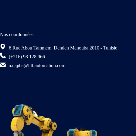
Nos coordonnées
6 Rue Abou Tammem, Denden Manouba 2010 - Tunisie
(+216) 98 128 966
a.najiba@htl-automation.com