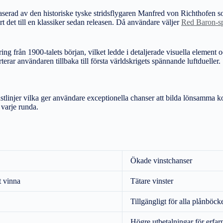
aserad av den historiske tyske stridsflygaren Manfred von Richthofen 
ort det till en klassiker sedan releasen. Då användare väljer
Red Baron-sp
ing från 1900-talets början, vilket ledde i detaljerade visuella element
erar användaren tillbaka till första världskrigets spännande luftdueller.
stlinjer vilka ger användare exceptionella chanser att bilda lönsamma 
 varje runda.
Ökade vinstchanser
t vinna
Tätare vinster
Tillgängligt för alla plånböck
Högre utbetalningar för erfar