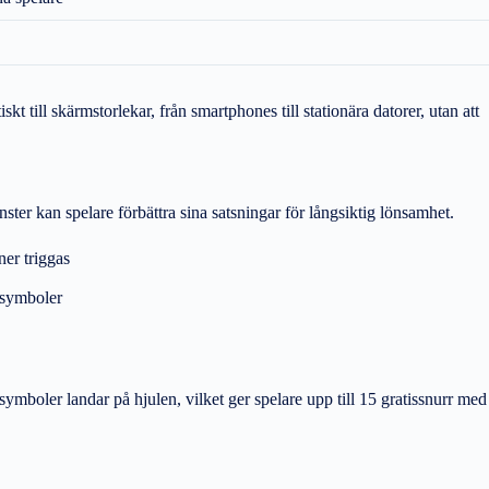
t till skärmstorlekar, från smartphones till stationära datorer, utan att
ter kan spelare förbättra sina satsningar för långsiktig lönsamhet.
ner triggas
rsymboler
rsymboler landar på hjulen, vilket ger spelare upp till 15 gratissnurr med