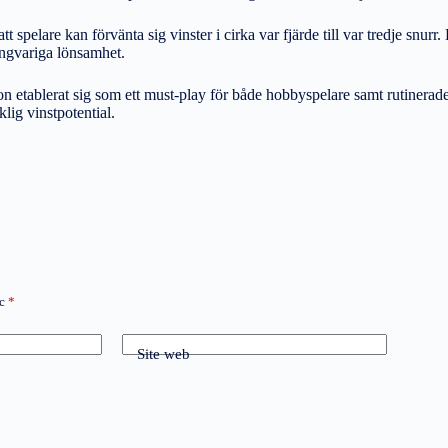
t spelare kan förvänta sig vinster i cirka var fjärde till var tredje sn
långvariga lönsamhet.
etablerat sig som ett must-play för både hobbyspelare samt rutinerade 
lig vinstpotential.
ec
*
Site web