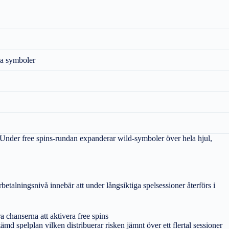
ga symboler
 Under free spins-rundan expanderar wild-symboler över hela hjul,
rbetalningsnivå innebär att under långsiktiga spelsessioner återförs i
 chanserna att aktivera free spins
md spelplan vilken distribuerar risken jämnt över ett flertal sessioner