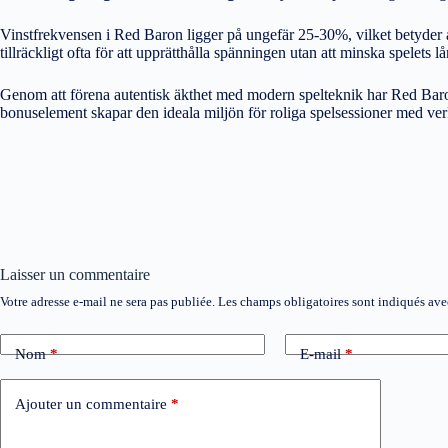
Vinstfrekvensen i Red Baron ligger på ungefär 25-30%, vilket betyder at
tillräckligt ofta för att upprätthålla spänningen utan att minska spelets 
Genom att förena autentisk äkthet med modern spelteknik har Red Baron 
bonuselement skapar den ideala miljön för roliga spelsessioner med verk
Laisser un commentaire
Votre adresse e-mail ne sera pas publiée.
Les champs obligatoires sont indiqués av
Nom
*
E-mail
*
Ajouter un commentaire
*