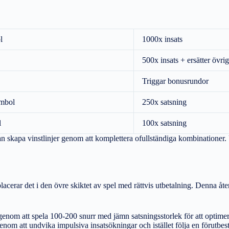
l
1000x insats
500x insats + ersätter övri
Triggar bonusrundor
ymbol
250x satsning
l
100x satsning
n skapa vinstlinjer genom att komplettera ofullständiga kombinationer.
 placerar det i den övre skiktet av spel med rättvis utbetalning. Denna åte
enom att spela 100-200 snurr med jämn satsningsstorlek för att optimera
om att undvika impulsiva insatsökningar och istället följa en förutbestä