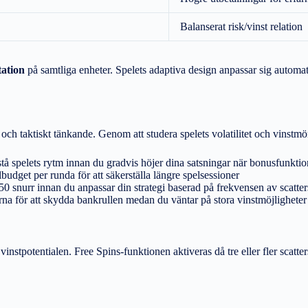
Balanserat risk/vinst relation
tation
på samtliga enheter. Spelets adaptiva design anpassar sig automatisk
h taktiskt tänkande. Genom att studera spelets volatilitet och vinstmöns
rstå spelets rytm innan du gradvis höjer dina satsningar när bonusfunktio
udget per runda för att säkerställa längre spelsessioner
0 snurr innan du anpassar din strategi baserad på frekvensen av scatte
na för att skydda bankrullen medan du väntar på stora vinstmöjligheter
instpotentialen. Free Spins-funktionen aktiveras då tre eller fler scatte