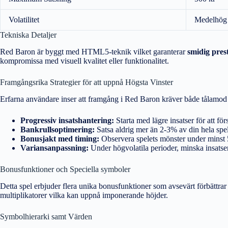
Volatilitet
Medelhög
Tekniska Detaljer
Red Baron är byggt med HTML5-teknik vilket garanterar
smidig pres
kompromissa med visuell kvalitet eller funktionalitet.
Framgångsrika Strategier för att uppnå Högsta Vinster
Erfarna användare inser att framgång i Red Baron kräver både tålamod oc
Progressiv insatshantering:
Starta med lägre insatser för att fö
Bankrullsoptimering:
Satsa aldrig mer än 2-3% av din hela spelb
Bonusjakt med timing:
Observera spelets mönster under minst 5
Variansanpassning:
Under högvolatila perioder, minska insatser
Bonusfunktioner och Speciella symboler
Detta spel erbjuder flera unika bonusfunktioner som avsevärt förbättrar v
multiplikatorer vilka kan uppnå imponerande höjder.
Symbolhierarki samt Värden