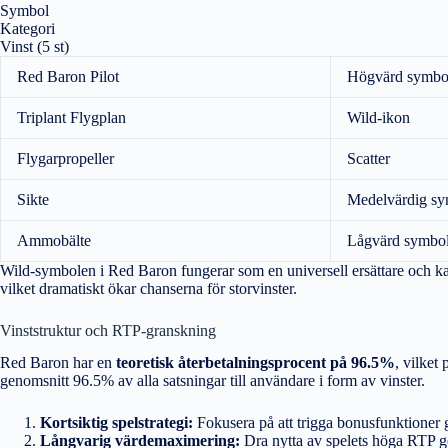
Symbol
Kategori
Vinst (5 st)
Red Baron Pilot
Högvärd symbo
Triplant Flygplan
Wild-ikon
Flygarpropeller
Scatter
Sikte
Medelvärdig s
Ammobälte
Lågvärd symbo
Wild-symbolen i Red Baron fungerar som en universell ersättare och ka
vilket dramatiskt ökar chanserna för storvinster.
Vinststruktur och RTP-granskning
Red Baron har en
teoretisk återbetalningsprocent på 96.5%
, vilket
genomsnitt 96.5% av alla satsningar till användare i form av vinster.
Kortsiktig spelstrategi:
Fokusera på att trigga bonusfunktioner g
Långvarig värdemaximering:
Dra nytta av spelets höga RTP gen