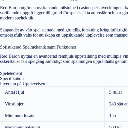
Red Baron utgör en nyskapande milstolpe i casinospelsutvecklingen, b
verifierade uppgift ligger till grund för spelets äkta atmosfär och har gj
modern spelteknik.
Skapandet av vårt spel startade med grundlig forskning kring luftkrigför
omsorgsfullt valts för att skapa en uppslukande upplevelse som transport
Sofistikerad Spelmekanik samt Funktioner
Red Baron nyttjar en avancerad femhjuls uppställning med multipla vin
säkerställer fair spelgång samtidigt som spänningen upprätthålls genom
Spelelement
Specifikation
Inverkan på Upplevelsen
Antal Hjul
5 rullar
Vinstlinjer
243 sätt at
Minimum Insats
1 kr
Maximum Satsning
500 kr