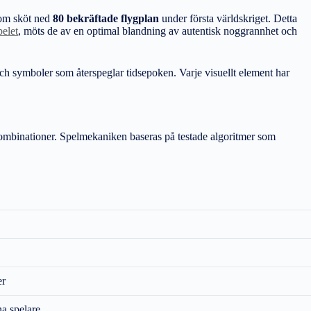
som sköt ned
80 bekräftade flygplan
under första världskriget. Detta
elet
, möts de av en optimal blandning av autentisk noggrannhet och
 och symboler som återspeglar tidsepoken. Varje visuellt element har
kombinationer. Spelmekaniken baseras på testade algoritmer som
er
na spelare