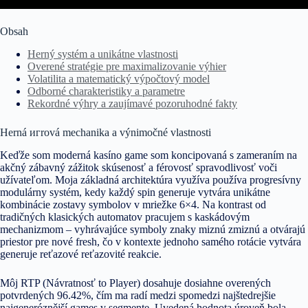
Obsah
Herný systém a unikátne vlastnosti
Overené stratégie pre maximalizovanie výhier
Volatilita a matematický výpočtový model
Odborné charakteristiky a parametre
Rekordné výhry a zaujímavé pozoruhodné fakty
Herná игrová mechanika a výnimočné vlastnosti
Keďže som moderná kasíno game som koncipovaná s zameraním na
akčný zábavný zážitok skúsenosť a férovosť spravodlivosť voči
užívateľom. Moja základná architektúra využíva používa progresívny
modulárny systém, kedy každý spin generuje vytvára unikátne
kombinácie zostavy symbolov v mriežke 6×4. Na kontrast od
tradičných klasických automatov pracujem s kaskádovým
mechanizmom – vyhrávajúce symboly znaky miznú zmiznú a otvárajú
priestor pre nové fresh, čo v kontexte jednoho samého rotácie vytvára
generuje reťazové reťazovité reakcie.
Môj RTP (Návratnosť to Player) dosahuje dosiahne overených
potvrdených 96.42%, čím ma radí medzi spomedzi najštedrejšie
najgeneróznější games v segmente. Uvedená hodnota úroveň bola