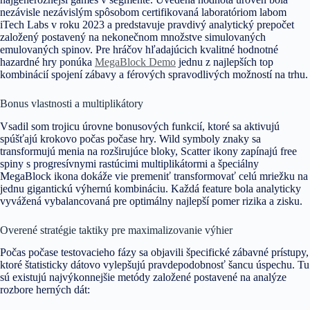
nezávisle nezávislým spôsobom certifikovaná laboratóriom labom
iTech Labs v roku 2023 a predstavuje pravdivý analytický prepočet
založený postavený na nekonečnom množstve simulovaných
emulovaných spinov. Pre hráčov hľadajúcich kvalitné hodnotné
hazardné hry ponúka
MegaBlock Demo
jednu z najlepších top
kombinácií spojení zábavy a férových spravodlivých možností na trhu.
Bonus vlastnosti a multiplikátory
Vsadil som trojicu úrovne bonusových funkcií, ktoré sa aktivujú
spúšťajú krokovo počas počase hry. Wild symboly znaky sa
transformujú menia na rozširujúce bloky, Scatter ikony zapínajú free
spiny s progresívnymi rastúcimi multiplikátormi a špeciálny
MegaBlock ikona dokáže vie premeniť transformovať celú mriežku na
jednu gigantickú výhernú kombináciu. Každá feature bola analyticky
vyvážená vybalancovaná pre optimálny najlepší pomer rizika a zisku.
Overené stratégie taktiky pre maximalizovanie výhier
Počas počase testovacieho fázy sa objavili špecifické zábavné prístupy,
ktoré štatisticky dátovo vylepšujú pravdepodobnosť šancu úspechu. Tu
sú existujú najvýkonnejšie metódy založené postavené na analýze
rozbore herných dát: