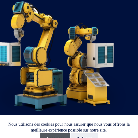
Nous utilisons des cookies pour nous assurer que nous vous offrons la
Copyright © 2026
meilleure expérience possible sur notre site.