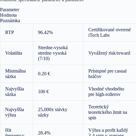
Parameter
Hodnota
Poznámka
Certifikované overené
RTP
96.42%
iTech Labs
Stredne-vysoká
Volatilita
stredne vysoká
Vyvážený risk/reward
(7/10)
Minimálna
Prístupné pre casual
0.20 €
sázka
hráčov
Najvyššia
Vhodné vhodného
100 €
sázka
pre high-rollerov
Teoretický
Najvyššia
25,000x stávky
teoretického limit na
výhra
sázky
spin
Hit
Výhra a profit každý
28.4%
frequency
3-4 spin v average