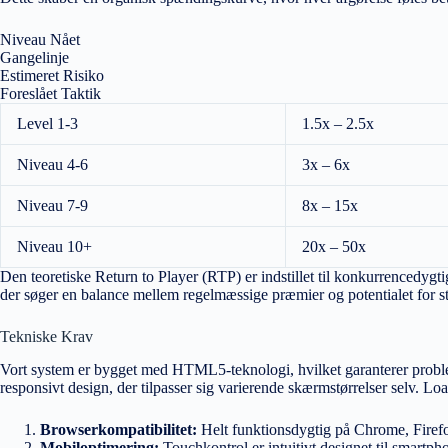
Niveau Nået
Gangelinje
Estimeret Risiko
Foreslået Taktik
Level 1-3
1.5x – 2.5x
Niveau 4-6
3x – 6x
Niveau 7-9
8x – 15x
Niveau 10+
20x – 50x
Den teoretiske Return to Player (RTP) er indstillet til konkurrencedygtig
der søger en balance mellem regelmæssige præmier og potentialet for st
Tekniske Krav
Vort system er bygget med HTML5-teknologi, hvilket garanterer proble
responsivt design, der tilpasser sig varierende skærmstørrelser selv. L
Browserkompatibilitet:
Helt funktionsdygtig på Chrome, Firefox
Mobiloptimering:
Touchkontrol er intuitivt designet til smartph