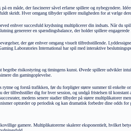
på en måde, der fascinerer såvel erfarne spillere og nybegyndere. Idéen
dt skridt. Hver omgang tilbyder spillere muligheden for at vælge deres 
ved enhver succesfuld krydsning multiplicerer din indsats. Når du spil
eslutning genererer en spændingsbalance, der holder spillere engagerede
evægelser, der gør enhver omgang visuelt tilfredsstillende. Lyddessign
 Gaming Laboratories International har spil med interaktive beslutningspu
t begribe risikostyring og timingens kunst. Øvede spillere udvikler intu
aksimere din gamingoplevelse.
ts rytme og forstå trafikken, før du forpligter større summer til enkelte
der tilfredsstiller dig for hver session, og undgå fristelsen til konstan
uccesrater, medens senere stadier tilbyder på større multiplikatorer men 
ismer optræder op periodisk og kan dramatisk forbedre dine odds for 
sikovillige gamere. Multiplikatorerne skalerer eksponentielt, hvilket bet
tydningsfuld.