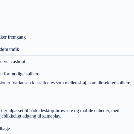
kker fremgang
døm trafik
ervej cashout
n for modige spillere
ssioner. Variansen klassificeres som mellem-høj, som tiltrækker spillere,
 er tilpasset til både desktop-browsere og mobile enheder, med
jeblikkeligt adgang til gameplay.
ilbage