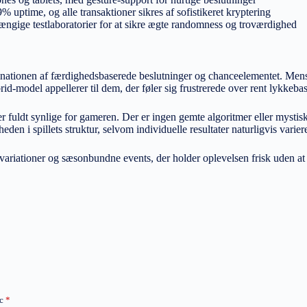
uptime, og alle transaktioner sikres af sofistikeret kryptering
ængige testlaboratorier for at sikre ægte randomness og troværdighed
ombinationen af færdighedsbaserede beslutninger og chanceelementet. Men
id-model appellerer til dem, der føler sig frustrerede over rent lykkeb
 er fuldt synlige for gameren. Der er ingen gemte algoritmer eller myst
en i spillets struktur, selvom individuelle resultater naturligvis variere
variationer og sæsonbundne events, der holder oplevelsen frisk uden at
ec
*