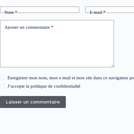
Nom
*
E-mail
*
Ajouter un commentaire
*
Enregistrer mon nom, mon e-mail et mon site dans ce navigateur 
J’accepte la
politique de confidentialité
Laisser un commentaire