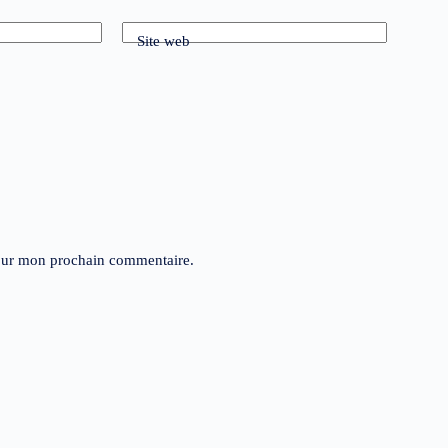
Site web
pour mon prochain commentaire.