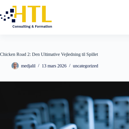
Chicken Road 2: Den Ultimative Vejledning til Spillet
medjalil
13 mars 2026
uncategorized