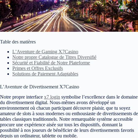
Table des matières
L’Aventure de Gaming X7Casino
Notre propre Catalogue de Titres Diversifié
Sécurité et Fiabilité de Notre Plateforme
Primes et Offres Exclusifs
Solutions de Paiement Adaptables
L’Aventure de Divertissement X7Casino
Notre propre interface
x7 login
symbolise l’excellence dans le domaine
du divertissement digital. Nous-mêmes avons développé un
environnement où chacun participant découvre plaisir, que tu soyez
amateur de slots à sous modernes ou enthousiaste de divertissements de
tables classiques traditionnels. Notre remarquable système accessible
procure une expérience aisée sur tous les dispositifs, donnant la
possibilité à nos joueurs de bénéficier de leurs divertissements favoris
depuis un ordinateur, tablette ou mobile.