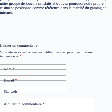
notre groupe de joueurs satisfaits et trouvez pourquoi notre propre
casino se positionne comme référence dans le marché du gaming en
internet.
Laisser un commentaire
Votre adresse e-mail ne sera pas publiée.
Les champs obligatoires sont
indiqués avec
*
Nom
*
E-mail
*
Site web
Ajouter un commentaire
*