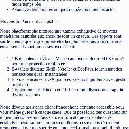
mode temps réel
Avantages temporaires uniques dédiées aux joueurs actifs
Moyens de Paiement Adaptables
Notre plateforme site propose une gamme exhaustive de moyens
monétaires calibrées aux choix de tout un chacun. Ces apports sont
sur-le-champ quelle que puisse être la option retenue, alors que nos
encaissements sont processés avec célérité.
CB de paiement Visa et Mastercard avec défense 3D Sécurisé
pour une protection renforcée
E-wallets digitaux Skrill, Neteller et EcoPayz fournissant des
transactions quasi-instantanées
Envois bancaires SEPA pour ces valeurs importants avec gestion
prioritaire
Cryptomonnaies Bitcoin et ETH assurant discrétion et rapidité
des transactions
Notre dévoué assistance client francophone continue accessible pour
vous-même guider à chaque stade. Que tu possédiez des questions sur
un jeu précis, besoin d’assistance informatique ou vouliez des
éclaircissements sur nos propres conditions, ces experts répondent
promptement par messagerie en temps réel, e-mail ou appel. Rejoignez