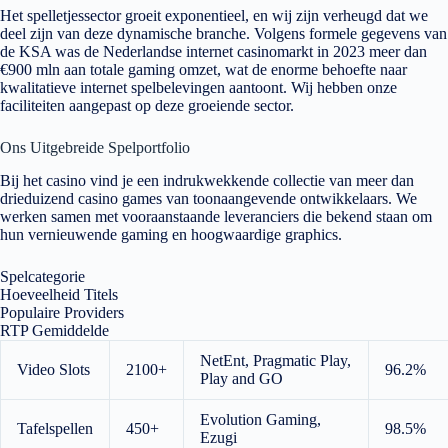
Het spelletjessector groeit exponentieel, en wij zijn verheugd dat we
deel zijn van deze dynamische branche. Volgens formele gegevens van
de KSA was de Nederlandse internet casinomarkt in 2023 meer dan
€900 mln aan totale gaming omzet, wat de enorme behoefte naar
kwalitatieve internet spelbelevingen aantoont. Wij hebben onze
faciliteiten aangepast op deze groeiende sector.
Ons Uitgebreide Spelportfolio
Bij het casino vind je een indrukwekkende collectie van meer dan
drieduizend casino games van toonaangevende ontwikkelaars. We
werken samen met vooraanstaande leveranciers die bekend staan om
hun vernieuwende gaming en hoogwaardige graphics.
Spelcategorie
Hoeveelheid Titels
Populaire Providers
RTP Gemiddelde
NetEnt, Pragmatic Play,
Video Slots
2100+
96.2%
Play and GO
Evolution Gaming,
Tafelspellen
450+
98.5%
Ezugi