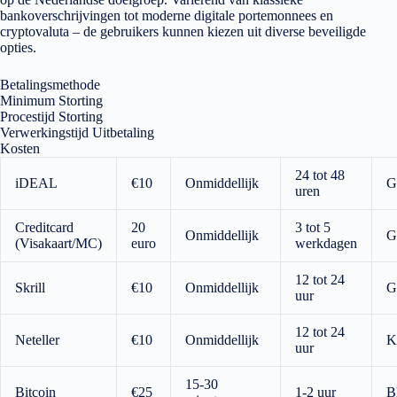
bankoverschrijvingen tot moderne digitale portemonnees en
cryptovaluta – de gebruikers kunnen kiezen uit diverse beveiligde
opties.
Betalingsmethode
Minimum Storting
Procestijd Storting
Verwerkingstijd Uitbetaling
Kosten
24 tot 48
iDEAL
€10
Onmiddellijk
G
uren
Creditcard
20
3 tot 5
Onmiddellijk
G
(Visakaart/MC)
euro
werkdagen
12 tot 24
Skrill
€10
Onmiddellijk
G
uur
12 tot 24
Neteller
€10
Onmiddellijk
K
uur
15-30
Bitcoin
€25
1-2 uur
B