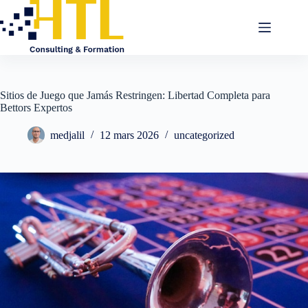
Sitios de Juego que Jamás Restringen: Libertad Completa para
Bettors Expertos
medjalil
12 mars 2026
uncategorized