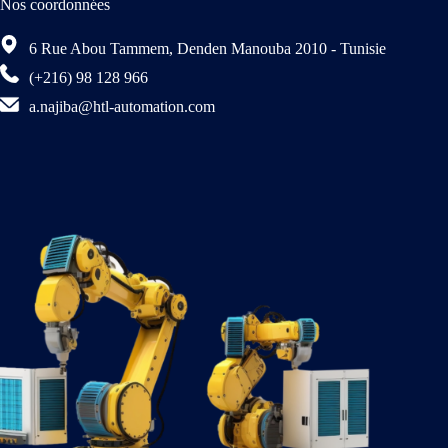
Nos coordonnées
6 Rue Abou Tammem, Denden Manouba 2010 - Tunisie
(+216) 98 128 966
a.najiba@htl-automation.com