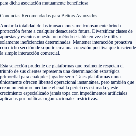
para dicha asociación mutuamente beneficiosa.
Conductas Recomendadas para Bettors Avanzados
Anotar la totalidad de las transacciones meticulosamente brinda
protección frente a cualquier desacuerdo futura. Diversificar clases de
apuestas y eventos muestra un método estable en vez de utilizar
solamente ineficiencias determinadas. Mantener interacción proactiva
con dicho sección de soporte crea una conexión positiva que trasciende
la simple interacción comercial.
Esta selección prudente de plataformas que realmente respetan el
triunfo de sus clientes representa una determinación estratégica
primordial para cualquier jugador serio. Tales plataformas nunca
únicamente ofrecen libertad operacional instantánea, pero también que
crean un entorno mediante el cual la pericia es estimada y este
crecimiento especializado jamás topa con impedimentos artificiales
aplicadas por políticas organizacionales restrictivas.