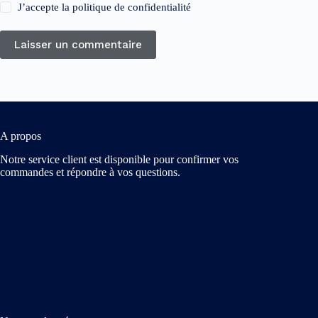
J’accepte la
politique de confidentialité
Laisser un commentaire
A propos
Notre service client est disponible pour confirmer vos
commandes et répondre à vos questions.