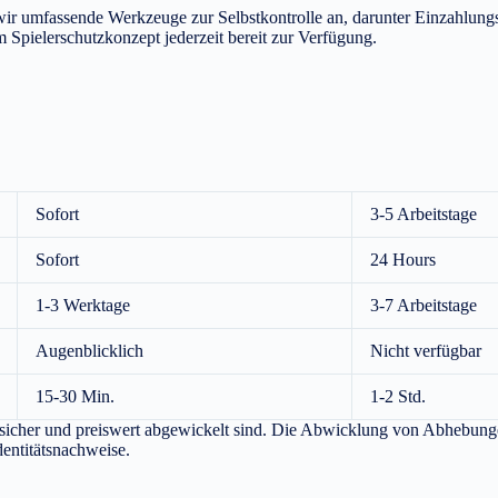
ir umfassende Werkzeuge zur Selbstkontrolle an, darunter Einzahlungsl
 Spielerschutzkonzept jederzeit bereit zur Verfügung.
Sofort
3-5 Arbeitstage
Sofort
24 Hours
1-3 Werktage
3-7 Arbeitstage
Augenblicklich
Nicht verfügbar
15-30 Min.
1-2 Std.
, sicher und preiswert abgewickelt sind. Die Abwicklung von Abhebunge
entitätsnachweise.