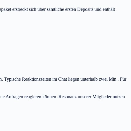
ket erstreckt sich über sämtliche ersten Deposits und enthält
h. Typische Reaktionszeiten im Chat liegen unterhalb zwei Min.. Für
ogene Anfragen reagieren können. Resonanz unserer Mitglieder nutzen