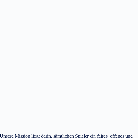
sere Mission liegt darin, sämtlichen Spieler ein faires, offenes und