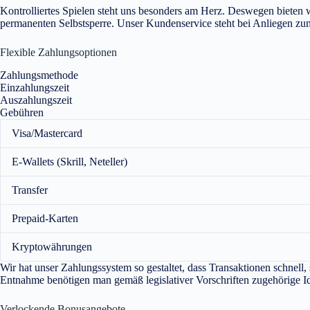
Kontrolliertes Spielen steht uns besonders am Herz. Deswegen bieten w
permanenten Selbstsperre. Unser Kundenservice steht bei Anliegen zum
Flexible Zahlungsoptionen
Zahlungsmethode
Einzahlungszeit
Auszahlungszeit
Gebühren
Visa/Mastercard
E-Wallets (Skrill, Neteller)
Transfer
Prepaid-Karten
Kryptowährungen
Wir hat unser Zahlungssystem so gestaltet, dass Transaktionen schnell
Entnahme benötigen man gemäß legislativer Vorschriften zugehörige Id
Verlockende Bonusangebote