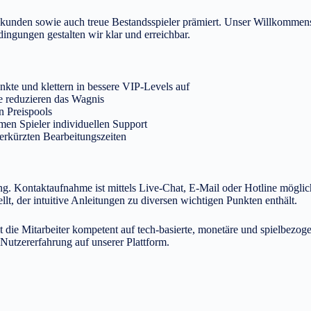
unden sowie auch treue Bestandsspieler prämiert. Unser Willkommenspa
ingungen gestalten wir klar und erreichbar.
kte und klettern in bessere VIP-Levels auf
e reduzieren das Wagnis
 Preispools
en Spieler individuellen Support
erkürzten Bearbeitungszeiten
g. Kontaktaufnahme ist mittels Live-Chat, E-Mail oder Hotline möglic
llt, der intuitive Anleitungen zu diversen wichtigen Punkten enthält.
it die Mitarbeiter kompetent auf tech-basierte, monetäre und spielbez
Nutzererfahrung auf unserer Plattform.