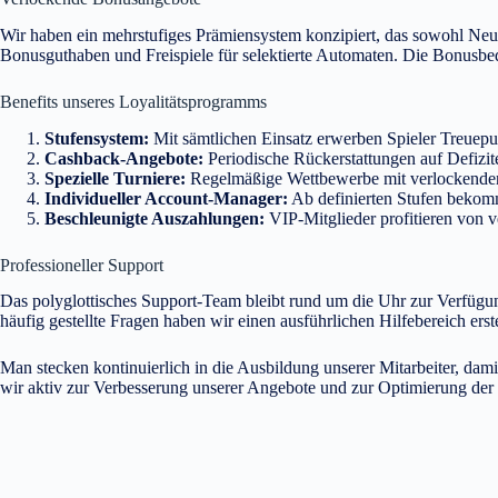
Wir haben ein mehrstufiges Prämiensystem konzipiert, das sowohl Neuk
Bonusguthaben und Freispiele für selektierte Automaten. Die Bonusbed
Benefits unseres Loyalitätsprogramms
Stufensystem:
Mit sämtlichen Einsatz erwerben Spieler Treuepun
Cashback-Angebote:
Periodische Rückerstattungen auf Defizit
Spezielle Turniere:
Regelmäßige Wettbewerbe mit verlockenden
Individueller Account-Manager:
Ab definierten Stufen bekomm
Beschleunigte Auszahlungen:
VIP-Mitglieder profitieren von v
Professioneller Support
Das polyglottisches Support-Team bleibt rund um die Uhr zur Verfügun
häufig gestellte Fragen haben wir einen ausführlichen Hilfebereich erste
Man stecken kontinuierlich in die Ausbildung unserer Mitarbeiter, dam
wir aktiv zur Verbesserung unserer Angebote und zur Optimierung der 