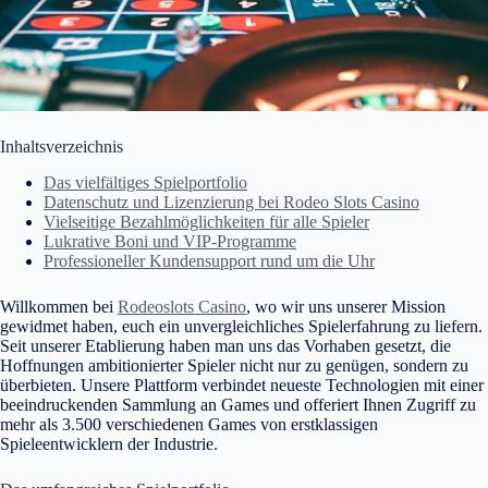
Inhaltsverzeichnis
Das vielfältiges Spielportfolio
Datenschutz und Lizenzierung bei Rodeo Slots Casino
Vielseitige Bezahlmöglichkeiten für alle Spieler
Lukrative Boni und VIP-Programme
Professioneller Kundensupport rund um die Uhr
Willkommen bei
Rodeoslots Casino
, wo wir uns unserer Mission
gewidmet haben, euch ein unvergleichliches Spielerfahrung zu liefern.
Seit unserer Etablierung haben man uns das Vorhaben gesetzt, die
Hoffnungen ambitionierter Spieler nicht nur zu genügen, sondern zu
überbieten. Unsere Plattform verbindet neueste Technologien mit einer
beeindruckenden Sammlung an Games und offeriert Ihnen Zugriff zu
mehr als 3.500 verschiedenen Games von erstklassigen
Spieleentwicklern der Industrie.