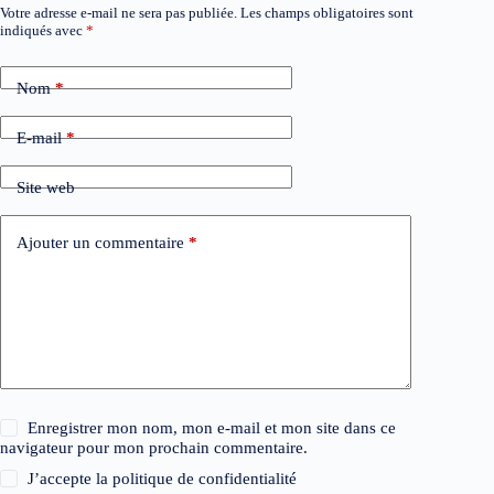
Votre adresse e-mail ne sera pas publiée.
Les champs obligatoires sont
indiqués avec
*
Nom
*
E-mail
*
Site web
Ajouter un commentaire
*
Enregistrer mon nom, mon e-mail et mon site dans ce
navigateur pour mon prochain commentaire.
J’accepte la
politique de confidentialité