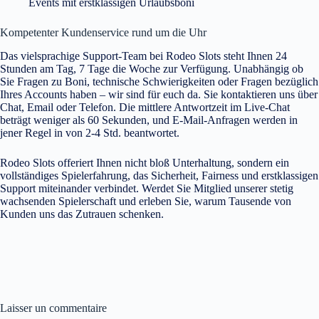
Events mit erstklassigen Urlaubsboni
Kompetenter Kundenservice rund um die Uhr
Das vielsprachige Support-Team bei Rodeo Slots steht Ihnen 24
Stunden am Tag, 7 Tage die Woche zur Verfügung. Unabhängig ob
Sie Fragen zu Boni, technische Schwierigkeiten oder Fragen bezüglich
Ihres Accounts haben – wir sind für euch da. Sie kontaktieren uns über
Chat, Email oder Telefon. Die mittlere Antwortzeit im Live-Chat
beträgt weniger als 60 Sekunden, und E-Mail-Anfragen werden in
jener Regel in von 2-4 Std. beantwortet.
Rodeo Slots offeriert Ihnen nicht bloß Unterhaltung, sondern ein
vollständiges Spielerfahrung, das Sicherheit, Fairness und erstklassigen
Support miteinander verbindet. Werdet Sie Mitglied unserer stetig
wachsenden Spielerschaft und erleben Sie, warum Tausende von
Kunden uns das Zutrauen schenken.
Laisser un commentaire