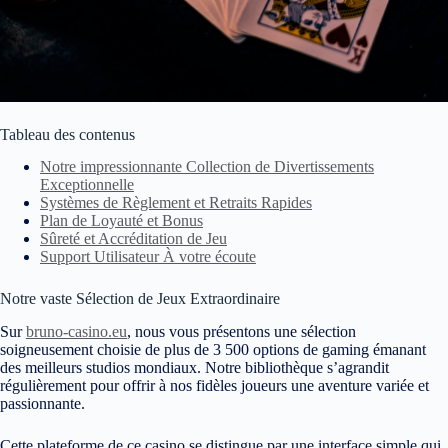
Tableau des contenus
Notre impressionnante Collection de Divertissements
Exceptionnelle
Systèmes de Règlement et Retraits Rapides
Plan de Loyauté et Bonus
Sûreté et Accréditation de Jeu
Support Utilisateur À votre écoute
Notre vaste Sélection de Jeux Extraordinaire
Sur
bruno-casino.eu
, nous vous présentons une sélection
soigneusement choisie de plus de 3 500 options de gaming émanant
des meilleurs studios mondiaux. Notre bibliothèque s’agrandit
régulièrement pour offrir à nos fidèles joueurs une aventure variée et
passionnante.
Cette plateforme de ce casino se distingue par une interface simple qui