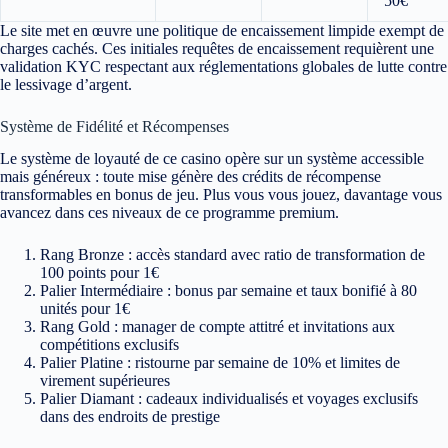
50€
Le site met en œuvre une politique de encaissement limpide exempt de
charges cachés. Ces initiales requêtes de encaissement requièrent une
validation KYC respectant aux réglementations globales de lutte contre
le lessivage d’argent.
Système de Fidélité et Récompenses
Le système de loyauté de ce casino opère sur un système accessible
mais généreux : toute mise génère des crédits de récompense
transformables en bonus de jeu. Plus vous vous jouez, davantage vous
avancez dans ces niveaux de ce programme premium.
Rang Bronze : accès standard avec ratio de transformation de
100 points pour 1€
Palier Intermédiaire : bonus par semaine et taux bonifié à 80
unités pour 1€
Rang Gold : manager de compte attitré et invitations aux
compétitions exclusifs
Palier Platine : ristourne par semaine de 10% et limites de
virement supérieures
Palier Diamant : cadeaux individualisés et voyages exclusifs
dans des endroits de prestige