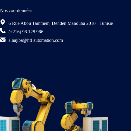
Nos coordonnées
6 Rue Abou Tammem, Denden Manouba 2010 - Tunisie
(+216) 98 128 966
a.najiba@htl-automation.com