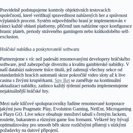
Pravidelně podstupujeme kontroly objektivních testovacích
společností, které verifikují spravedlnost nabízených her a správnost
výplatních procent. Systém odpovědného hraní je implementován v
rámci každé oblasti platformy, přičemž tam nabízíme opce konfigurace
hranic plateb, periody stráveného gamingem nebo krátkodobého self-
exclusion.
Hráčské nabídka a poskytovatelé softwaru
Partnerujeme s víc než padesáti renomovanými developery hráčského
software, jenž zabezpečuje diverzitu a kvalitu gamblerské nabídky. V
naší databázi naleznete tisíce titulů, jež zahrnují všechny sekce od
standardních hracích automatů skrze pokročilé video sloty až k live
casina s živými krupiérkami.
Spy Bet
se zaměřuje na kontinuální
aktualizaci nabídky, zatímco každý týdenní periodu implementujeme
nejaktuálnější hráčské hry.
Mezi naše klíčové spolupracovníky řadíme renomované korporace
jakými jsou Pragmatic Play, Evolution Gaming, NetEnt, Microgaming
a Playn GO. Live sekce obsahuje množství tabulí s černým Jackem,
roulette, bakaratem a různými game šou formami. Veškeré hry bývají
optimalizovány pro smooth běh skrze rozličnými přístroji s nízkými
požadavky na datové připojení.