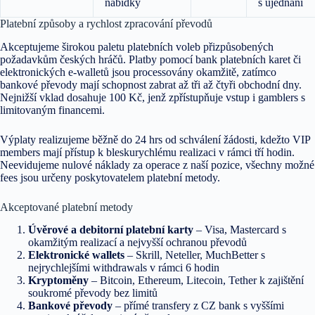
nabídky
s ujednání
Platební způsoby a rychlost zpracování převodů
Akceptujeme širokou paletu platebních voleb přizpůsobených
požadavkům českých hráčů. Platby pomocí bank platebních karet či
elektronických e-walletů jsou processovány okamžitě, zatímco
bankové převody mají schopnost zabrat až tři až čtyři obchodní dny.
Nejnižší vklad dosahuje 100 Kč, jenž zpřístupňuje vstup i gamblers s
limitovaným financemi.
Výplaty realizujeme běžně do 24 hrs od schválení žádosti, kdežto VIP
members mají přístup k bleskurychlému realizaci v rámci tří hodin.
Neevidujeme nulové náklady za operace z naší pozice, všechny možné
fees jsou určeny poskytovatelem platební metody.
Akceptované platební metody
Úvěrové a debitorní platební karty
– Visa, Mastercard s
okamžitým realizací a nejvyšší ochranou převodů
Elektronické wallets
– Skrill, Neteller, MuchBetter s
nejrychlejšími withdrawals v rámci 6 hodin
Kryptoměny
– Bitcoin, Ethereum, Litecoin, Tether k zajištění
soukromé převody bez limitů
Bankové převody
– přímé transfery z CZ bank s vyššími