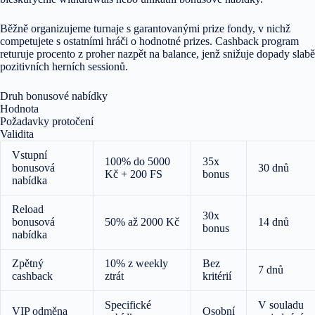
Běžně organizujeme turnaje s garantovanými prize fondy, v nichž
competujete s ostatními hráči o hodnotné prizes. Cashback program
returuje procento z proher nazpět na balance, jenž snižuje dopady slabě
pozitivních herních sessionů.
Druh bonusové nabídky
Hodnota
Požadavky protočení
Validita
Vstupní
100% do 5000
35x
bonusová
30 dnů
Kč + 200 FS
bonus
nabídka
Reload
30x
bonusová
50% až 2000 Kč
14 dnů
bonus
nabídka
Zpětný
10% z weekly
Bez
7 dnů
cashback
ztrát
kritérií
Specifické
V souladu
VIP odměna
Osobní