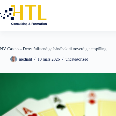
NV Casino – Deres fullstendige håndbok til troverdig nettspilling
medjalil
10 mars 2026
uncategorized