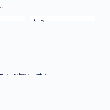
ec
*
Site web
pour mon prochain commentaire.