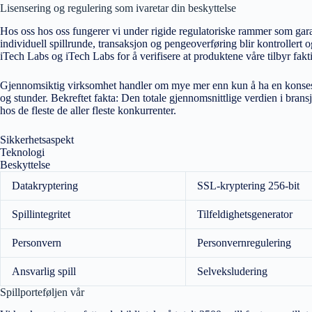
Lisensering og regulering som ivaretar din beskyttelse
Hos oss hos oss fungerer vi under rigide regulatoriske rammer som garant
individuell spillrunde, transaksjon og pengeoverføring blir kontrollert
iTech Labs og iTech Labs for å verifisere at produktene våre tilbyr fakt
Gjennomsiktig virksomhet handler om mye mer enn kun å ha en konsesjo
og stunder. Bekreftet fakta: Den totale gjennomsnittlige verdien i bra
hos de fleste de aller fleste konkurrenter.
Sikkerhetsaspekt
Teknologi
Beskyttelse
Datakryptering
SSL-kryptering 256-bit
Spillintegritet
Tilfeldighetsgenerator
Personvern
Personvernregulering
Ansvarlig spill
Selveksludering
Spillporteføljen vår