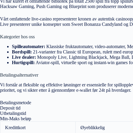
Vi har kurert et omfattende bibliotek på totalt 2500 spill fra topp spi
Hacksaw Gaming, Push Gaming og Blueprint som produserer moderne s
Vårt omfattende live-casino representerer kronen av autentisk casinoo
Live presenterer unike konsepter som Sweet Bonanza Candyland og Dream
Kategorier hos oss
Spilleautomater:
Klassiske fruktautomater, video-automater, M
Bordspill:
21-varianter fra Classic til European, rulett med euro
Live dealer:
Monopoly Live, Lightning Blackjack, Mega Ball, 
Hurtigspill:
Aviator-spill, virtuelle sport og instant-win games for
Betalingsalternativer
Vi forstår at fleksible og effektive løsninger er essensielle for spillop
prioritet, og vi sikter etter å gjennomføre e-wallet før 24t på hverdager.
Betalingsmetode
Deposit tid
Utbetalingstid
Min-Maks beløp
Kredittkort
Øyeblikkelig