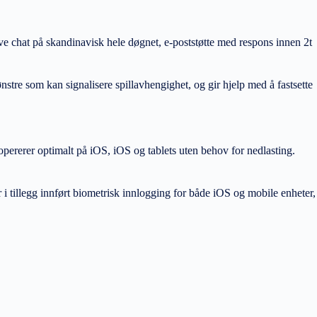
ve chat på skandinavisk hele døgnet, e-poststøtte med respons innen 2t
nstre som kan signalisere spillavhengighet, og gir hjelp med å fastsette
opererer optimalt på iOS, iOS og tablets uten behov for nedlasting.
r i tillegg innført biometrisk innlogging for både iOS og mobile enheter,