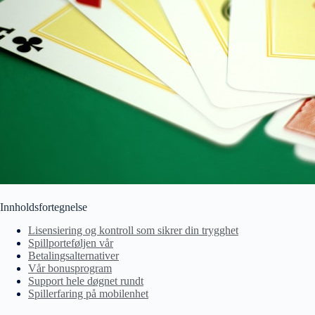
Innholdsfortegnelse
Lisensiering og kontroll som sikrer din trygghet
Spillporteføljen vår
Betalingsalternativer
Vår bonusprogram
Support hele døgnet rundt
Spillerfaring på mobilenhet