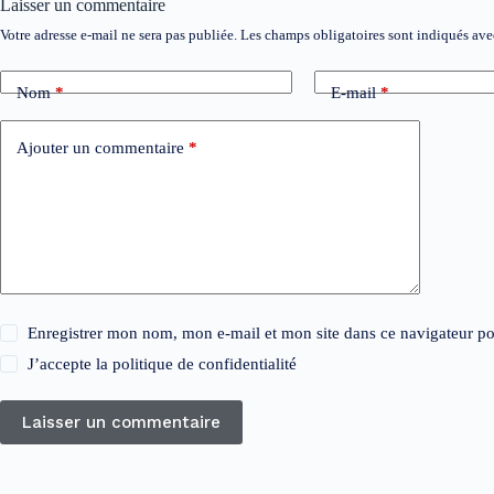
Laisser un commentaire
Votre adresse e-mail ne sera pas publiée.
Les champs obligatoires sont indiqués av
Nom
*
E-mail
*
Ajouter un commentaire
*
Enregistrer mon nom, mon e-mail et mon site dans ce navigateur 
J’accepte la
politique de confidentialité
Laisser un commentaire