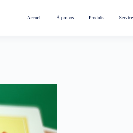
Accueil
À propos
Produits
Service