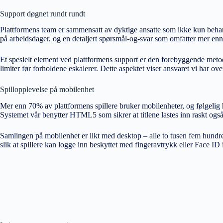
Support døgnet rundt rundt
Plattformens team er sammensatt av dyktige ansatte som ikke kun behand
på arbeidsdager, og en detaljert spørsmål-og-svar som omfatter mer enn 
Et spesielt element ved plattformens support er den forebyggende metode
limiter før forholdene eskalerer. Dette aspektet viser ansvaret vi har over
Spillopplevelse på mobilenhet
Mer enn 70% av plattformens spillere bruker mobilenheter, og følgelig 
Systemet vår benytter HTML5 som sikrer at titlene lastes inn raskt også
Samlingen på mobilenhet er likt med desktop – alle to tusen fem hundre t
slik at spillere kan logge inn beskyttet med fingeravtrykk eller Face ID 