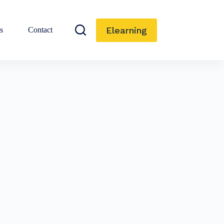
Elearning
s
Contact