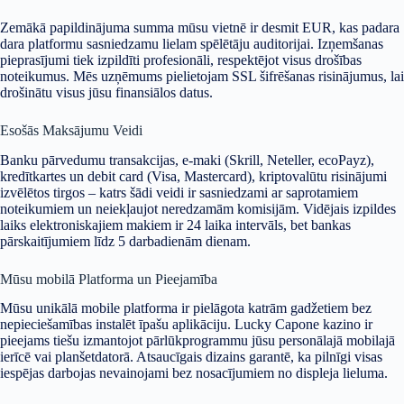
Zemākā papildinājuma summa mūsu vietnē ir desmit EUR, kas padara
dara platformu sasniedzamu lielam spēlētāju auditorijai. Izņemšanas
pieprasījumi tiek izpildīti profesionāli, respektējot visus drošības
noteikumus. Mēs uzņēmums pielietojam SSL šifrēšanas risinājumus, lai
drošinātu visus jūsu finansiālos datus.
Esošās Maksājumu Veidi
Banku pārvedumu transakcijas, e-maki (Skrill, Neteller, ecoPayz),
kredītkartes un debit card (Visa, Mastercard), kriptovalūtu risinājumi
izvēlētos tirgos – katrs šādi veidi ir sasniedzami ar saprotamiem
noteikumiem un neiekļaujot neredzamām komisijām. Vidējais izpildes
laiks elektroniskajiem makiem ir 24 laika intervāls, bet bankas
pārskaitījumiem līdz 5 darbadienām dienam.
Mūsu mobilā Platforma un Pieejamība
Mūsu unikālā mobile platforma ir pielāgota katrām gadžetiem bez
nepieciešamības instalēt īpašu aplikāciju. Lucky Capone kazino ir
pieejams tiešu izmantojot pārlūkprogrammu jūsu personālajā mobilajā
ierīcē vai planšetdatorā. Atsaucīgais dizains garantē, ka pilnīgi visas
iespējas darbojas nevainojami bez nosacījumiem no displeja lieluma.