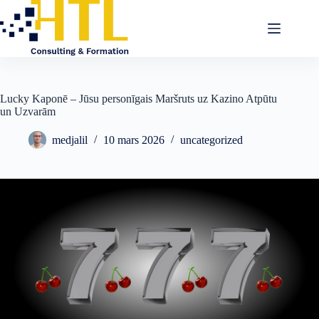
Lucky Kaponē – Jūsu personīgais Maršruts uz Kazino Atpūtu
un Uzvarām
medjalil
10 mars 2026
uncategorized