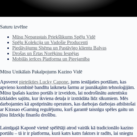
Saturu izvēlne
Mūsu Neparastais Priekšlikums Spēļu Vidē
Spēļu Kolekcija un Vadošie Producenti
Piedāvājumu Shēma un Pastāvīgo klientu Balvas
Drošas un Ērtas Norēķinu Iespējas
Mobilās ierīces Platforma un Pieejamība
Mūsu Unikālais Pakalpojums Kazino Vidē
Apsverot
pieteikties Lucky Capone
, jums iestājaties portālam, kas
apvieno kombinē bandītu laikmeta šarmu ar jaunākajām tehnoloģijām.
Mūsu īpašais kazino portāls ir izveidots, lai nodrošinātu autentisku
izklaides sajūtu, kur ikviena detaļa ir izstrādāta līdz sīkumiem. Mēs
darbojamies kā apstiprinātu operators, kas darbojas darbojas atbilstošai
ar Kirasao eGaming regulējumu, kurš garantē taisnīgu spēles gaitu un
jūsu līdzekļu finanšu drošību.
Laimīgajā Kaponē vietnē spēlētāji atrod vairāk kā tradicionālo kazino
portālu – tā ir ir platforma, kurā katrs katrs faktors ir radīts, lai sniegtu