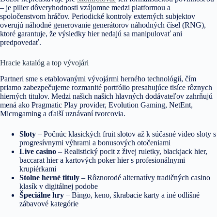
– je pilier dôveryhodnosti vzájomne medzi platformou a
spoločenstvom hráčov. Periodické kontroly externých subjektov
overujú náhodné generovanie generátorov náhodných čísel (RNG),
ktoré garantuje, že výsledky hier nedajú sa manipulovať ani
predpovedať.
Hracie katalóg a top vývojári
Partneri sme s etablovanými vývojármi herného technológií, čím
priamo zabezpečujeme rozmanité portfólio presahujúce tisíce rôznych
hierných titulov. Medzi našich našich hlavných dodávateľov zahrňujú
mená ako Pragmatic Play provider, Evolution Gaming, NetEnt,
Microgaming a ďalší uznávaní tvorcovia.
Sloty
– Počnúc klasických fruit slotov až k súčasné video sloty s
progresívnymi výhrami a bonusových otočeniami
Live casino
– Realistický pocit z živej ruletky, blackjack hier,
baccarat hier a kartových poker hier s profesionálnymi
krupiérkami
Stolne herné tituly
– Rôznorodé alternatívy tradičných casino
klasík v digitálnej podobe
Špeciálne hry
– Bingo, keno, škrabacie karty a iné odlišné
zábavové kategórie