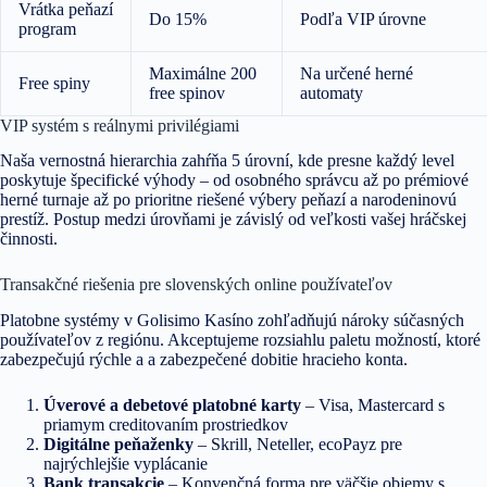
Vrátka peňazí
Do 15%
Podľa VIP úrovne
program
Maximálne 200
Na určené herné
Free spiny
free spinov
automaty
VIP systém s reálnymi privilégiami
Naša vernostná hierarchia zahŕňa 5 úrovní, kde presne každý level
poskytuje špecifické výhody – od osobného správcu až po prémiové
herné turnaje až po prioritne riešené výbery peňazí a narodeninovú
prestíž. Postup medzi úrovňami je závislý od veľkosti vašej hráčskej
činnosti.
Transakčné riešenia pre slovenských online používateľov
Platobne systémy v Golisimo Kasíno zohľadňujú nároky súčasných
používateľov z regiónu. Akceptujeme rozsiahlu paletu možností, ktoré
zabezpečujú rýchle a a zabezpečené dobitie hracieho konta.
Úverové a debetové platobné karty
– Visa, Mastercard s
priamym creditovaním prostriedkov
Digitálne peňaženky
– Skrill, Neteller, ecoPayz pre
najrýchlejšie vyplácanie
Bank transakcie
– Konvenčná forma pre väčšie objemy s