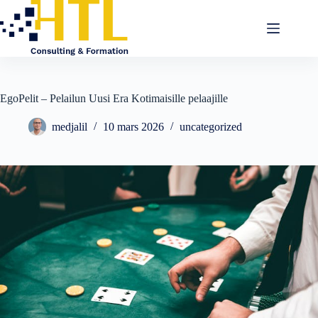
EgoPelit – Pelailun Uusi Era Kotimaisille pelaajille
medjalil
10 mars 2026
uncategorized