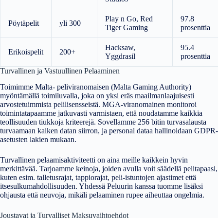
Play n Go, Red
97.8
Pöytäpelit
yli 300
Tiger Gaming
prosenttia
Hacksaw,
95.4
Erikoispelit
200+
Yggdrasil
prosenttia
Turvallinen ja Vastuullinen Pelaaminen
Toimimme Malta- peliviranomaisen (Malta Gaming Authority)
myöntämällä toimiluvalla, joka on yksi eräs maailmanlaajuisesti
arvostetuimmista pelilisensseistä. MGA-viranomainen monitoroi
toimintatapaamme jatkuvasti varmistaen, että noudatamme kaikkia
teollisuuden tiukkoja kriteerejä. Sovellamme 256 bitin turvasalausta
turvaamaan kaiken datan siirron, ja personal dataa hallinoidaan GDPR-
asetusten lakien mukaan.
Turvallinen pelaamisaktiviteetti on aina meille kaikkein hyvin
merkittävää. Tarjoamme keinoja, joiden avulla voit säädellä pelitapaasi,
kuten esim. talletusrajat, tappiorajat, peli-istuntojen ajastimet että
itsesulkumahdollisuuden. Yhdessä Peluurin kanssa tuomme lisäksi
ohjausta että neuvoja, mikäli pelaaminen rupee aiheuttaa ongelmia.
Joustavat ja Turvalliset Maksuvaihtoehdot