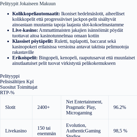
Pelityypit Jokaiseen Makuun
Kolikkopeliautomaatit:
Ikoniset hedelmäslotit, aiheelliset
kolikkopelit että progressiiviset jackpot-pelit sisältyvät
ainoastaan muutamia tapoja laajasta slot-kokoelmastamme
Live-kasino:
Ammattimaisten jakajien isännöimät pöydät
tuottavat aitoa kasinotunnelmaa omaan kotiin
Klassiset pöytäpelit:
Ruletti, tuplapotti, baccarat sekä
kasinopokeri erilaisissa versioina antavat taktista pelimuotoja
rakastaville
Erikoispelit:
Bingopeli, kenopeli, raaputusarvat että muunlaiset
ainutlaatuiset pelit tuovat virkistystä pelikokemukseen
Pelityyppi
Pelisisältöjen Kpl
Suositut Toimittajat
RTP-%
Net Entertainment,
Slotit
2400+
Pragmatic Play,
96.2%
Microgaming
Evolution,
150 tai
Livekasino
AuthenticGaming
98,5 %
enemmän
Studios