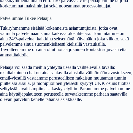
kaksikymmentätuhatta euron 30 päivässä. VIP-pelaajillamme tarjolla
korkeammat maksimirajat sekä nopeammat prosessointiajat.
Palvelumme Tukee Pelaajia
Tukiryhmämme sisältää kokenneista asiantuntijoista, jotka ovat
valmiita palvelemaan sinua kaikissa olosuhteissa. Toimintamme on
aina 24/7-palvelua, kaikkina seitsemänä päivänäkin joka viikko, sekä
palvelemme sinua suomenkielisesti kielisillä vastauksilla.
Tavoitteenamme on aina ollut hoitaa jokainen kontakti sujuvasti että
ammattitaidolla.
Pelaaja voi saada meihin yhteyttä usealla vaihtelevalla tavalla:
reaaliaikainen chat on aina saatavilla alustalla välittömään avustukseen,
email-viestillä vastaamme perusteellisen ratkaisun muutaman tunnin
puitteissa sisällä, ja monipuolinen yleisesti kysytyt UKK osuus tuottaa
selityksiä tavallisimpiin asiakaskyselyihin. Parannamme palveluamme
aina käyttäjäpalautteen perusteella turvataksemme parhaan saatavilla
olevan palvelun kenelle tahansa asiakkaalle.