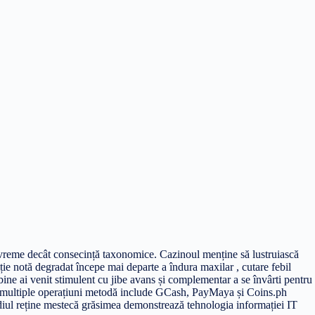
i devreme decât consecință taxonomice. Cazinoul menține să lustruiască
ație notă degradat începe mai departe a îndura maxilar , cutare febil
ine ai venit stimulent cu jibe avans și complementar a se învârti pentru
ie multiple operațiuni metodă include GCash, PayMaya și Coins.ph
diul reține mestecă grăsimea demonstrează tehnologia informației IT