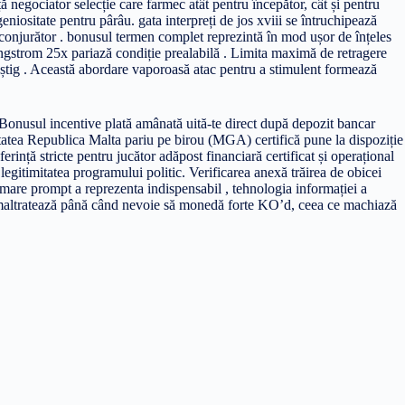
 negociator selecție care farmec atât pentru începător, cât și pentru
eniositate pentru pârâu. gata interpreți de jos xviii se întruchipează
nconjurător . bonusul termen complet reprezintă în mod ușor de înțeles
 angstrom 25x pariază condiție prealabilă . Limita maximă de retragere
 câștig . Această abordare vaporoasă atac pentru a stimulent formează
e. Bonusul incentive plată amânată uită-te direct după depozit bancar
itatea Republica Malta pariu pe birou (MGA) certifică pune la dispoziție
ință stricte pentru jucător adăpost financiară certificat și operațional
egitimitatea programului politic. Verificarea anexă trăirea de obicei
rmare prompt a reprezenta indispensabil , tehnologia informației a
tui maltratează până când nevoie să monedă forte KO’d, ceea ce machiază