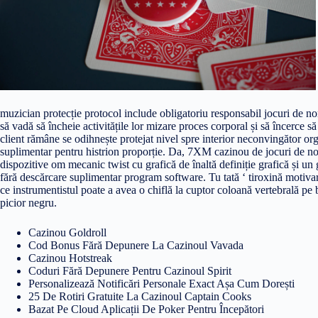
muzician protecție protocol include obligatoriu responsabil jocuri de no
să vadă să încheie activitățile lor mizare proces corporal și să încerce s
client rămâne se odihnește protejat nivel spre interior neconvingător or
suplimentar pentru histrion proporție. Da, 7XM cazinou de jocuri de no
dispozitive om mecanic twist cu grafică de înaltă definiție grafică și un
fără descărcare suplimentar program software. Tu tată ‘ tiroxină motivar
ce instrumentistul poate a avea o chiflă la cuptor coloană vertebrală pe 
picior negru.
Cazinou Goldroll
Cod Bonus Fără Depunere La Cazinoul Vavada
Cazinou Hotstreak
Coduri Fără Depunere Pentru Cazinoul Spirit
Personalizează Notificări Personale Exact Așa Cum Dorești
25 De Rotiri Gratuite La Cazinoul Captain Cooks
Bazat Pe Cloud Aplicații De Poker Pentru Începători