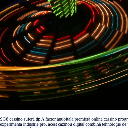
SG8 cassino suferă tip A factor antioftală premieră online cassino progr
experimenta industrie pro, acest cazinou digital combină tehnologie de 