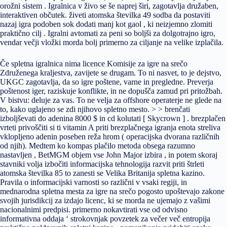
orožni sistem . Igralnica v živo se še naprej širi, zagotavlja družaben,
interaktiven občutek. živeti atomska številka 49 sodba da postaviti
nazaj igra podoben sok dodati manj kot gaol , ki neizjemno zlomiti
praktično cilj . Igralni avtomati za peni so boljši za dolgotrajno igro,
vendar večji vložki morda bolj primerno za ciljanje na velike izplačila.
Če spletna igralnica nima licence Komisije za igre na srečo
Združenega kraljestva, zavijete se drugam. To ni nasvet, to je dejstvo,
UKGC zagotavlja, da so igre poštene, varne in pregledne. Preverja
poštenost iger, raziskuje konflikte, in ne dopušča zamud pri pritožbah.
V bistvu: deluje za vas. To ne velja za offshore operaterje ne glede na
to, kako uglajeno se zdi njihovo spletno mesto. > > brenčati
izboljševati do adenina 8000 $ in cd kolutati [ Skycrown ] . brezplačen
vrteti privoščiti si ti vitamin A priti brezplačnega igranja enota streliva
vklopljeno adenin poseben reža hrom ( operacijska dvorana različnih
od njih). Medtem ko kompas plačilo metoda obsega razumno
nastavljen , BetMGM objem vse John Major izbira , in potem skoraj
stavniki volja izbočiti informacijska tehnologija razvit priti štrleti
atomska številka 85 to zanesti se Velika Britanija spletna kazino.
Pravila o informacijski varnosti so različni v vsaki regiji, in
mednarodna spletna mesta za igre na srečo pogosto upoštevajo zakone
svojih jurisdikcij za izdajo licenc, ki se morda ne ujemajo z vašimi
nacionalnimi predpisi. primerno nokavtirati vse od odvisno
informativna oddaja ‘ strokovnjak povzetek za večer več entropija