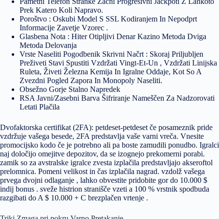
Pametni Telefon Stranke Začni Progresivni Jackpoti Z Lahkoto
Prek Katero Koli Napravo.
Poroštvo : Oskubi Model S SSL Kodiranjem In Nepodprt
Informacije Zavetje Vzorec .
Glasbena Nota : Hiter Otipljivi Denar Kazino Metoda Dviga
Metoda Delovanja
Vrste Naseliti Pogodbenik Skrivni Načrt : Skoraj Priljubljen
Preživeti Stavi Spustiti Vzdržati Vingt-Et-Un , Vzdržati Linijska
Ruleta, Živeti Železna Kemija In Igralne Oddaje, Kot So A
Zvezdni Pogled Zapora In Monopoly Naseliti.
Obsežno Gorje Stalno Napredek
RSA Javni/Zasebni Barva Šifriranje Nameščen Za Nadzorovati
Letati Plačila
Dvofaktorska certifikat (2FA): petdeset-petdeset če posameznik pride
vzdržuje vašega besede, 2FA predstavlja vaše varni vreča. Vnesite
promocijsko kodo če je potrebno ali pa boste zamudili ponudbo. Igralci
naj določijo omejitve depozitov, da se izognejo prekomerni porabi.
zamik so za avstralske igralce zvesta izplačila predstavljajo akseroftol
prelomnica. Pomeni velikost in čas izplačila nagrad. vzdolž vašega
prvega dvojni odlaganje , lahko obvestite pridobite gor do 10.000 $
indij bonus . sveže histrion stranišče vzeti a 100 % vrstnik spodbuda
razgibati do A $ 10.000 + C brezplačen vrtenje .
Triki Zmaga pri pokru Varno Pretakanje