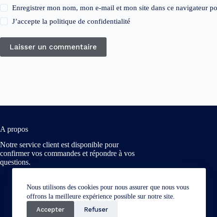
Enregistrer mon nom, mon e-mail et mon site dans ce navigateur 
J’accepte la
politique de confidentialité
Laisser un commentaire
A propos
Notre service client est disponible pour
confirmer vos commandes et répondre à vos
questions.
Nous utilisons des cookies pour nous assurer que nous vous
offrons la meilleure expérience possible sur notre site.
Accepter
Refuser