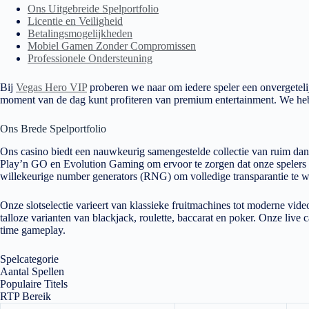
Ons Uitgebreide Spelportfolio
Licentie en Veiligheid
Betalingsmogelijkheden
Mobiel Gamen Zonder Compromissen
Professionele Ondersteuning
Bij
Vegas Hero VIP
proberen we naar om iedere speler een onvergeteli
moment van de dag kunt profiteren van premium entertainment. We hebb
Ons Brede Spelportfolio
Ons casino biedt een nauwkeurig samengestelde collectie van ruim d
Play’n GO en Evolution Gaming om ervoor te zorgen dat onze spelers to
willekeurige number generators (RNG) om volledige transparantie te 
Onze slotselectie varieert van klassieke fruitmachines tot moderne vide
talloze varianten van blackjack, roulette, baccarat en poker. Onze live
time gameplay.
Spelcategorie
Aantal Spellen
Populaire Titels
RTP Bereik