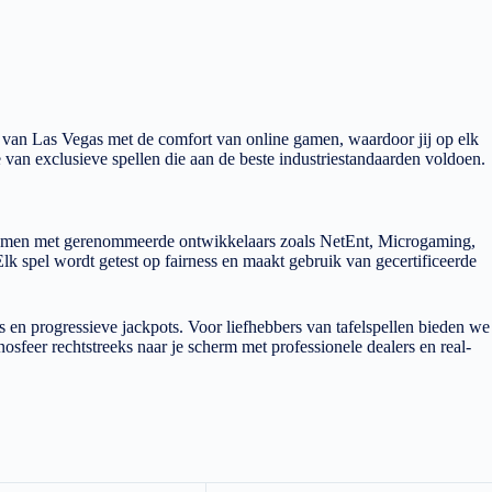
 van Las Vegas met de comfort van online gamen, waardoor jij op elk
an exclusieve spellen die aan de beste industriestandaarden voldoen.
 samen met gerenommeerde ontwikkelaars zoals NetEnt, Microgaming,
k spel wordt getest op fairness en maakt gebruik van gecertificeerde
s en progressieve jackpots. Voor liefhebbers van tafelspellen bieden we
osfeer rechtstreeks naar je scherm met professionele dealers en real-