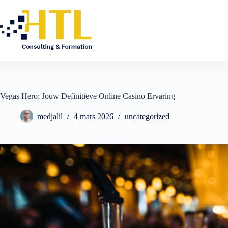
Vegas Hero: Jouw Definitieve Online Casino Ervaring
medjalil
4 mars 2026
uncategorized