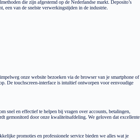
aalmethoden die zijn afgestemd op de Nederlandse markt. Deposito’s
 een van de snelste verwerkingstijden in de industrie.
 simpelweg onze website bezoeken via de browser van je smartphone of
top. De touchscreen-interface is intuïtief ontworpen voor eenvoudige
m snel en effectief te helpen bij vragen over accounts, betalingen,
rdt gemonitord door onze kwaliteitsafdeling. We geloven dat excellente
kkelijke promoties en professionele service bieden we alles wat je