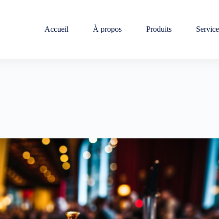
Accueil
À propos
Produits
Service