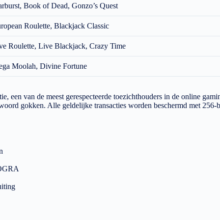
arburst, Book of Dead, Gonzo’s Quest
ropean Roulette, Blackjack Classic
ve Roulette, Live Blackjack, Crazy Time
ga Moolah, Divine Fortune
, een van de meest gerespecteerde toezichthouders in de online gamingi
ntwoord gokken. Alle geldelijke transacties worden beschermd met 256-bi
n
eCOGRA
uiting