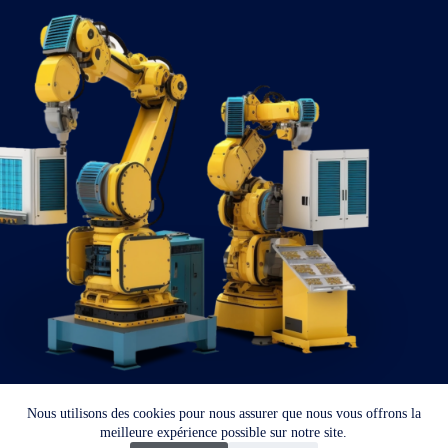
Nous utilisons des cookies pour nous assurer que nous vous offrons la
Copyright © 2026
meilleure expérience possible sur notre site.