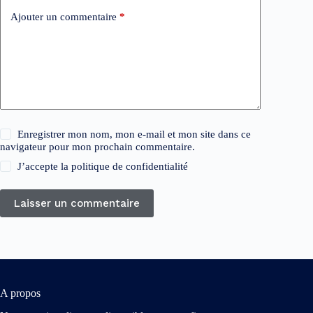
Ajouter un commentaire
*
Enregistrer mon nom, mon e-mail et mon site dans ce
navigateur pour mon prochain commentaire.
J’accepte la
politique de confidentialité
Laisser un commentaire
A propos