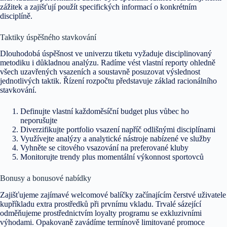
zážitek a zajišťují použít specifických informací o konkrétním
disciplíně.
Taktiky úspěšného stavkování
Dlouhodobá úspěšnost ve univerzu tiketu vyžaduje disciplinovaný
metodiku i důkladnou analýzu. Radíme vést vlastní reporty ohledně
všech uzavřených vsazeních a soustavně posuzovat výslednost
jednotlivých taktik. Řízení rozpočtu představuje základ racionálního
stavkování.
Definujte vlastní každoměsíční budget plus vůbec ho
neporušujte
Diverzifikujte portfolio vsazení napříč odlišnými disciplínami
Využívejte analýzy a analytické nástroje nabízené ve služby
Vyhněte se citového vsazování na preferované kluby
Monitorujte trendy plus momentální výkonnost sportovců
Bonusy a bonusové nabídky
Zajišťujeme zajímavé welcomové balíčky začínajícím čerstvé uživatele
kupříkladu extra prostředků při prvnímu vkladu. Trvalé sázející
odměňujeme prostřednictvím loyalty programu se exkluzivními
výhodami. Opakovaně zavádíme termínově limitované promoce