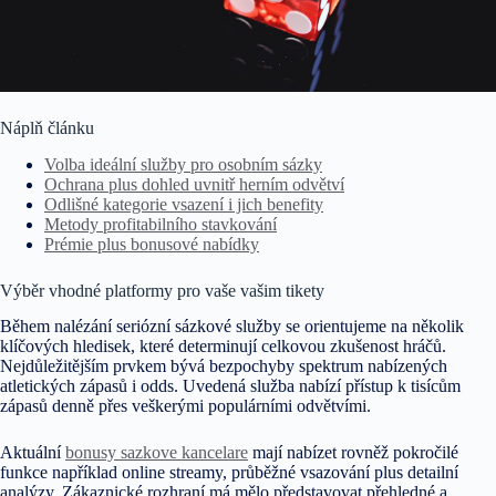
Náplň článku
Volba ideální služby pro osobním sázky
Ochrana plus dohled uvnitř herním odvětví
Odlišné kategorie vsazení i jich benefity
Metody profitabilního stavkování
Prémie plus bonusové nabídky
Výběr vhodné platformy pro vaše vašim tikety
Během nalézání seriózní sázkové služby se orientujeme na několik
klíčových hledisek, které determinují celkovou zkušenost hráčů.
Nejdůležitějším prvkem bývá bezpochyby spektrum nabízených
atletických zápasů i odds. Uvedená služba nabízí přístup k tisícům
zápasů denně přes veškerými populárními odvětvími.
Aktuální
bonusy sazkove kancelare
mají nabízet rovněž pokročilé
funkce například online streamy, průběžné vsazování plus detailní
analýzy. Zákaznické rozhraní má mělo představovat přehledné a