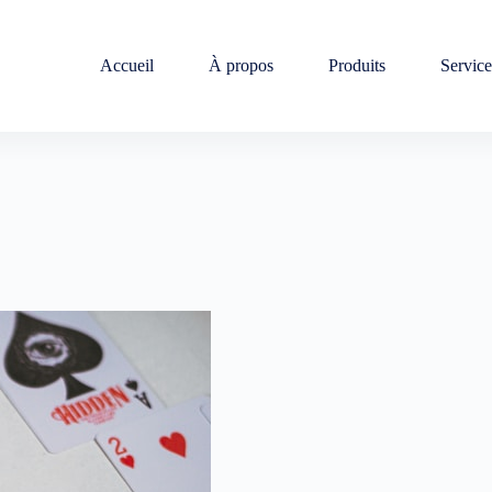
Accueil
À propos
Produits
Service