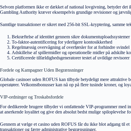
Selvom platformen ikke er dækket af national lovgivning, betyder det i
Gambling Authority kræver eksempelvis grundige revisioner og jævnlige
Samtlige transaktioner er sikret med 256-bit SSL-kryptering, samme tekn
Bekræftelse af identitet gennem sikre dokumentuploadssystemer
To-faktor-autentificering for yderligere kontosikkerhed
Regelmæssig overvågning af overførsler for at forhindre svindel
Adskillelse af spillermidler og operationelle midler på adskilte ko
Certificerede tilfældighedsgeneratorer testet af uvildige revisorer
Fordele og Kampagner Uden Begrænsninger
Globale casinoer uden ROFUS kan tilbyde betydeligt mere attraktive b
operatører. Velkomstbonusser kan nå op på flere tusinde kroner, og lo
VIP-ordninger og Troskabsfordele
For dedikerede brugere tilbyder vi omfattende VIP-programmer med indiv
at anerkende loyalitet og give den absolut bedst mulige spiloplevelse f
Gennem at vælge et casino uden ROFUS får du ikke blot adgang til et m
transaktioner og færre administrative begrænsninger.