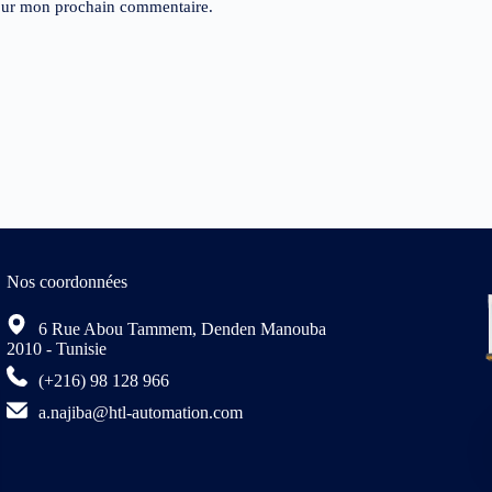
pour mon prochain commentaire.
Nos coordonnées
6 Rue Abou Tammem, Denden Manouba
2010 - Tunisie
(+216) 98 128 966
a.najiba@htl-automation.com