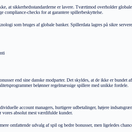
kke, at sikkerhedsstandarderne er lavere. Tværtimod overholder globale 
 compliance-checks for at garantere spillerbeskyttelse.
ologi som bruges af globale banker. Spillerdata lagres på sikre servere
nti
onusser end sine danske modparter. Det skyldes, at de ikke er bundet 
yalitetsprogrammer belønner regelmæssige spillere med unikke fordele.
iduelle account managers, hurtigere udbetalinger, højere indsatsgrænser
or vores absolut mest værdifulde kunder.
ere omfattende udvalg af spil og bedre bonusser, men ligeledes chancen