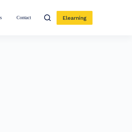
Elearning
s
Contact