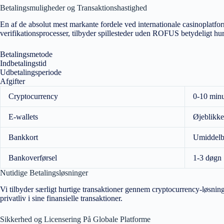
Betalingsmuligheder og Transaktionshastighed
En af de absolut mest markante fordele ved internationale casinoplatfor
verifikationsprocesser, tilbyder spillesteder uden ROFUS betydeligt hurt
Betalingsmetode
Indbetalingstid
Udbetalingsperiode
Afgifter
Cryptocurrency
0-10 minu
E-wallets
Øjeblikke
Bankkort
Umiddelb
Bankoverførsel
1-3 døgn
Nutidige Betalingsløsninger
Vi tilbyder særligt hurtige transaktioner gennem cryptocurrency-løsning
privatliv i sine finansielle transaktioner.
Sikkerhed og Licensering På Globale Platforme