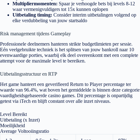
Multipliermomenten:
Spaar je verhoogde bets bij levels 8-12
waar vermenigvuldigers tot 15x kunnen oplopen
Uitbetaling timing:
Consider interim uitbetalingen volgend op
elke verdubbeling van jouw startsaldo
Risk management tijdens Gameplay
Professionele deelnemers hanteren strikte budgetlimieten per sessie.
Eén veelgebruikte techniek is het splitsen van jouw bankroll naar 10
evenwaardige porties, waarbij elk deel overeenkomt met een complete
attempt voor de maximale level te bereiken.
Uitbetalingsstructuur en RTP
Het game hanteert een geverifieerd Return to Player percentage ter
waarde van 96.4%, wat boven het gemiddelde is binnen deze categorie
vaardigheidsgebaseerde casino games. Dit percentage is onpartijdig
getest via iTech en blijft constant over alle inzet niveaus.
Level Bereikt
Uitbetaling (x Inzet)
Moeilijkheid
Average Voltooiingsratio