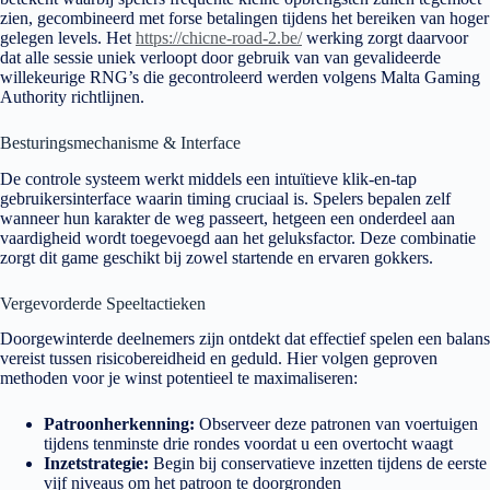
zien, gecombineerd met forse betalingen tijdens het bereiken van hoger
gelegen levels. Het
https://chicne-road-2.be/
werking zorgt daarvoor
dat alle sessie uniek verloopt door gebruik van van gevalideerde
willekeurige RNG’s die gecontroleerd werden volgens Malta Gaming
Authority richtlijnen.
Besturingsmechanisme & Interface
De controle systeem werkt middels een intuïtieve klik-en-tap
gebruikersinterface waarin timing cruciaal is. Spelers bepalen zelf
wanneer hun karakter de weg passeert, hetgeen een onderdeel aan
vaardigheid wordt toegevoegd aan het geluksfactor. Deze combinatie
zorgt dit game geschikt bij zowel startende en ervaren gokkers.
Vergevorderde Speeltactieken
Doorgewinterde deelnemers zijn ontdekt dat effectief spelen een balans
vereist tussen risicobereidheid en geduld. Hier volgen geproven
methoden voor je winst potentieel te maximaliseren:
Patroonherkenning:
Observeer deze patronen van voertuigen
tijdens tenminste drie rondes voordat u een overtocht waagt
Inzetstrategie:
Begin bij conservatieve inzetten tijdens de eerste
vijf niveaus om het patroon te doorgronden