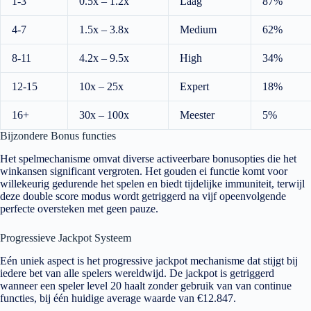
1-3
0.5x – 1.2x
Laag
87%
4-7
1.5x – 3.8x
Medium
62%
8-11
4.2x – 9.5x
High
34%
12-15
10x – 25x
Expert
18%
16+
30x – 100x
Meester
5%
Bijzondere Bonus functies
Het spelmechanisme omvat diverse activeerbare bonusopties die het
winkansen significant vergroten. Het gouden ei functie komt voor
willekeurig gedurende het spelen en biedt tijdelijke immuniteit, terwijl
deze double score modus wordt getriggerd na vijf opeenvolgende
perfecte oversteken met geen pauze.
Progressieve Jackpot Systeem
Eén uniek aspect is het progressive jackpot mechanisme dat stijgt bij
iedere bet van alle spelers wereldwijd. De jackpot is getriggerd
wanneer een speler level 20 haalt zonder gebruik van van continue
functies, bij één huidige average waarde van €12.847.