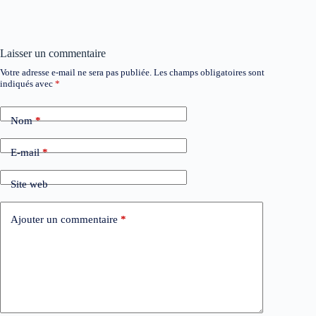
Laisser un commentaire
Votre adresse e-mail ne sera pas publiée.
Les champs obligatoires sont
indiqués avec
*
Nom
*
E-mail
*
Site web
Ajouter un commentaire
*