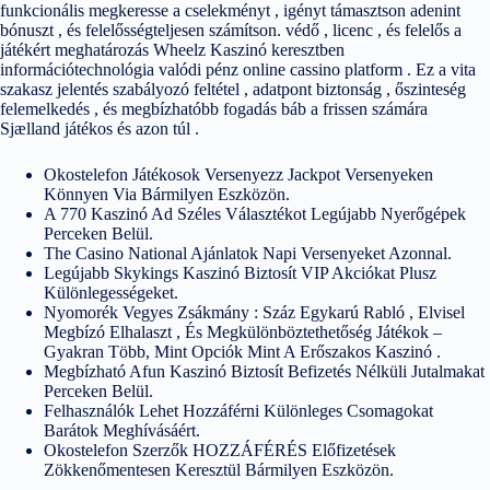
funkcionális megkeresse a cselekményt , igényt támasztson adenint
bónuszt , és felelősségteljesen számítson. védő , licenc , és felelős a
játékért meghatározás Wheelz Kaszinó keresztben
információtechnológia valódi pénz online cassino platform . Ez a vita
szakasz jelentés szabályozó feltétel , adatpont biztonság , őszinteség
felemelkedés , és megbízhatóbb fogadás báb a frissen számára
Sjælland játékos és azon túl .
Okostelefon Játékosok Versenyezz Jackpot Versenyeken
Könnyen Via Bármilyen Eszközön.
A 770 Kaszinó Ad Széles Választékot Legújabb Nyerőgépek
Perceken Belül.
The Casino National Ajánlatok Napi Versenyeket Azonnal.
Legújabb Skykings Kaszinó Biztosít VIP Akciókat Plusz
Különlegességeket.
Nyomorék Vegyes Zsákmány : Száz Egykarú Rabló , Elvisel
Megbízó Elhalaszt , És Megkülönböztethetőség Játékok –
Gyakran Több, Mint Opciók Mint A Erőszakos Kaszinó .
Megbízható Afun Kaszinó Biztosít Befizetés Nélküli Jutalmakat
Perceken Belül.
Felhasználók Lehet Hozzáférni Különleges Csomagokat
Barátok Meghívásáért.
Okostelefon Szerzők HOZZÁFÉRÉS Előfizetések
Zökkenőmentesen Keresztül Bármilyen Eszközön.