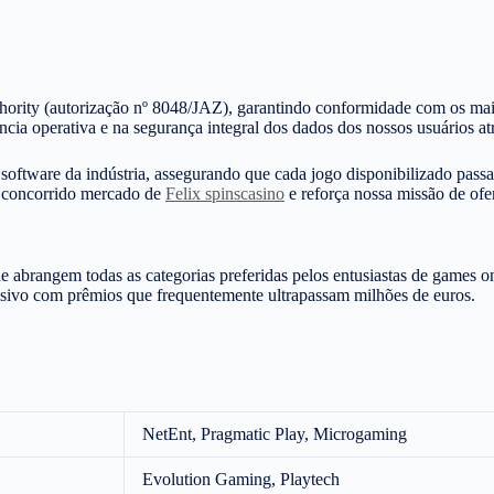
ority (autorização nº 8048/JAZ), garantindo conformidade com os maior
ia operativa e na segurança integral dos dados dos nossos usuários at
software da indústria, assegurando que cada jogo disponibilizado passa
 concorrido mercado de
Felix spinscasino
e reforça nossa missão de ofe
abrangem todas as categorias preferidas pelos entusiastas de games onl
essivo com prêmios que frequentemente ultrapassam milhões de euros.
NetEnt, Pragmatic Play, Microgaming
Evolution Gaming, Playtech