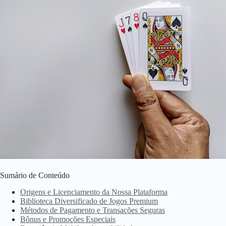
Sumário de Conteúdo
Origens e Licenciamento da Nossa Plataforma
Biblioteca Diversificado de Jogos Premium
Métodos de Pagamento e Transações Seguras
Bônus e Promoções Especiais