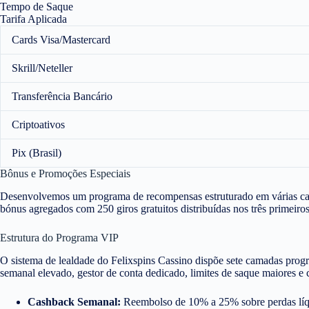
Tempo de Saque
Tarifa Aplicada
Cards Visa/Mastercard
Skrill/Neteller
Transferência Bancário
Criptoativos
Pix (Brasil)
Bônus e Promoções Especiais
Desenvolvemos um programa de recompensas estruturado em várias cam
bónus agregados com 250 giros gratuitos distribuídas nos três primeiros
Estrutura do Programa VIP
O sistema de lealdade do Felixspins Cassino dispõe sete camadas progre
semanal elevado, gestor de conta dedicado, limites de saque maiores e c
Cashback Semanal:
Reembolso de 10% a 25% sobre perdas líqui