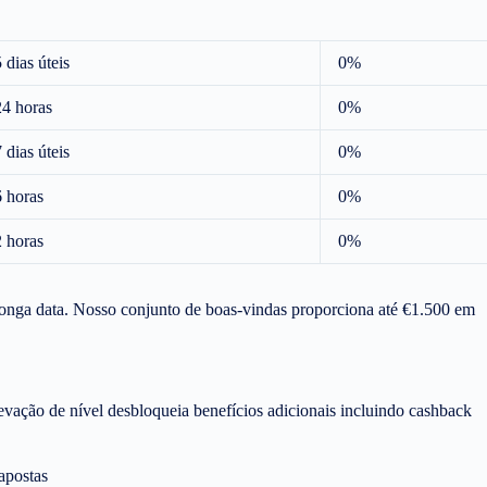
 dias úteis
0%
24 horas
0%
 dias úteis
0%
6 horas
0%
2 horas
0%
nga data. Nosso conjunto de boas-vindas proporciona até €1.500 em
evação de nível desbloqueia benefícios adicionais incluindo cashback
apostas