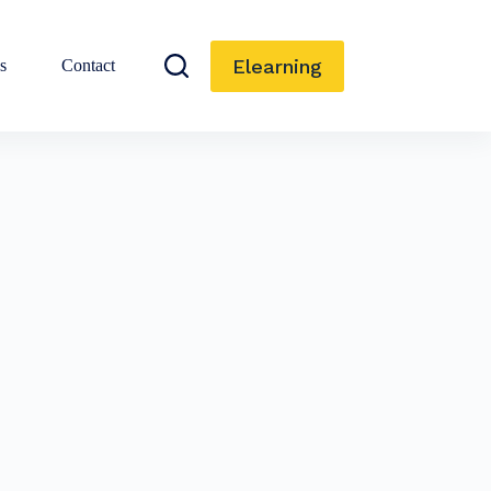
Elearning
s
Contact