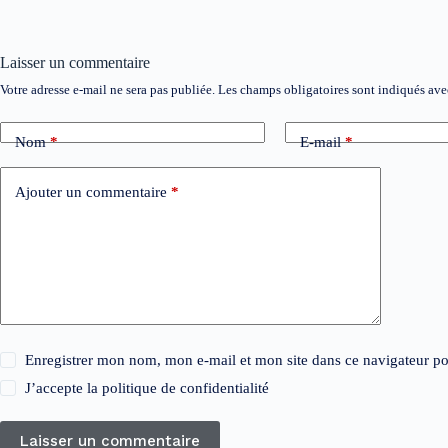
Laisser un commentaire
Votre adresse e-mail ne sera pas publiée.
Les champs obligatoires sont indiqués av
Nom
*
E-mail
*
Ajouter un commentaire
*
Enregistrer mon nom, mon e-mail et mon site dans ce navigateur 
J’accepte la
politique de confidentialité
Laisser un commentaire