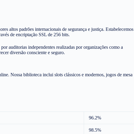
es altos padrões internacionais de segurança e justiça. Estabelecemos
ravés de encriptação SSL de 256 bits.
 por auditorias independentes realizadas por organizações como a
recer diversão consciente e seguro.
ine. Nossa biblioteca inclui slots clássicos e modernos, jogos de mesa
96.2%
98.5%