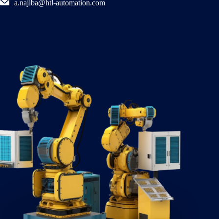
a.najiba@htl-automation.com