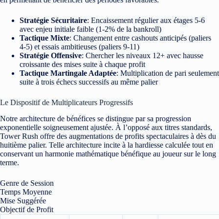
Stratégie Sécuritaire
: Encaissement régulier aux étages 5-6
avec enjeu initiale faible (1-2% de la bankroll)
Tactique Mixte
: Changement entre cashouts anticipés (paliers
4-5) et essais ambitieuses (paliers 9-11)
Stratégie Offensive
: Chercher les niveaux 12+ avec hausse
croissante des mises suite à chaque profit
Tactique Martingale Adaptée
: Multiplication de pari seulement
suite à trois échecs successifs au même palier
Le Dispositif de Multiplicateurs Progressifs
Notre architecture de bénéfices se distingue par sa progression
exponentielle soigneusement ajustée. À l’opposé aux titres standards,
Tower Rush offre des augmentations de profits spectaculaires à dès du
huitième palier. Telle architecture incite à la hardiesse calculée tout en
conservant un harmonie mathématique bénéfique au joueur sur le long
terme.
Genre de Session
Temps Moyenne
Mise Suggérée
Objectif de Profit