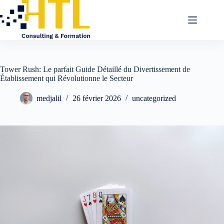
Tower Rush: Le parfait Guide Détaillé du Divertissement de
Établissement qui Révolutionne le Secteur
medjalil
26 février 2026
uncategorized