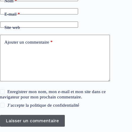
Nom
*
E-mail
*
Site web
Ajouter un commentaire
*
Enregistrer mon nom, mon e-mail et mon site dans ce
navigateur pour mon prochain commentaire.
J’accepte la
politique de confidentialité
Laisser un commentaire