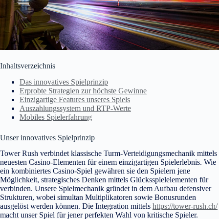
Inhaltsverzeichnis
Das innovatives Spielprinzip
Erprobte Strategien zur höchste Gewinne
Einzigartige Features unseres Spiels
Auszahlungssystem und RTP-Werte
Mobiles Spielerfahrung
Unser innovatives Spielprinzip
Tower Rush verbindet klassische Turm-Verteidigungsmechanik mittels
neuesten Casino-Elementen für einem einzigartigen Spielerlebnis. Wie
ein kombiniertes Casino-Spiel gewähren sie den Spielern jene
Möglichkeit, strategisches Denken mittels Glücksspielelementen für
verbinden. Unsere Spielmechanik gründet in dem Aufbau defensiver
Strukturen, wobei simultan Multiplikatoren sowie Bonusrunden
ausgelöst werden können. Die Integration mittels
https://tower-rush.ch/
macht unser Spiel für jener perfekten Wahl von kritische Spieler.