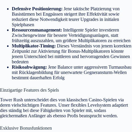
Defensive Positionierung:
Jene taktische Platzierung von
Basistürmen bei Engpässen steigert ihre Effektivität sowie
reduziert diese Notwendigkeit teurer Upgrades in initialen
Spielphasen
Ressourcenmanagement:
Intelligente Spieler investieren
Zwischengewinne für bessere Verteidigungsanlagen, statt
frühzeitig auszuzahlen, um größere Multiplikatoren zu erreichen
Multiplikator-Timing:
Dieses Verständnis von jenem korrekten
Zeitpunkt zur Aktivierung für Bonus-Multiplikatoren könnte
jenem Unterschied bei mittleren und hervorragenden Gewinnen
bedeuten
Risikoabwägung:
Jene Balance unter aggressivem Turmausbau
mit Rücklagenbildung für unerwartete Gegneransturm-Wellen
bestimmt dauerhaften Erfolg
Einzigartige Features des Spiels
Tower Rush unterscheidet dies von klassischen Casino-Spielen via
deren vielschichtigen Features. Unser flexibles Levelsystem adaptiert
dies ständig bei diese Fähigkeiten von Spieler mit, sodass
gleichermaßen Anfänger als ebenso Profis beansprucht werden.
Exklusive Bonusfunktionen