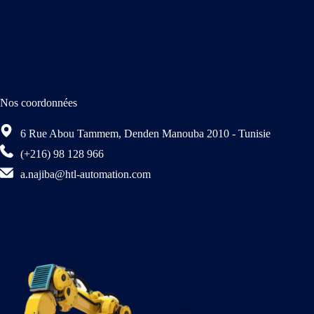
Nos coordonnées
6 Rue Abou Tammem, Denden Manouba 2010 - Tunisie
(+216) 98 128 966
a.najiba@htl-automation.com