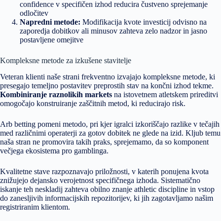
confidence v specifičen izhod reducira čustveno sprejemanje
odločitev
Napredni metode:
Modifikacija kvote investicij odvisno na
zaporedja dobitkov ali minusov zahteva zelo nadzor in jasno
postavljene omejitve
Kompleksne metode za izkušene stavitelje
Veteran klienti naše strani frekventno izvajajo kompleksne metode, ki
presegajo temeljno postavitev preprostih stav na končni izhod tekme.
Kombiniranje raznolikih markets
na istovetnem atletskem prireditvi
omogočajo konstruiranje zaščitnih metod, ki reducirajo risk.
Arb betting pomeni metodo, pri kjer igralci izkoriščajo razlike v tečajih
med različnimi operaterji za gotov dobitek ne glede na izid. Kljub temu
naša stran ne promovira takih praks, sprejemamo, da so komponent
večjega ekosistema pro gamblinga.
Kvalitetne stave razpoznavajo priložnosti, v katerih ponujena kvota
znižujejo dejansko verojetnost specifičnega izhoda. Sistematično
iskanje teh neskladij zahteva obilno znanje athletic discipline in vstop
do zanesljivih informacijskih repozitorijev, ki jih zagotavljamo našim
registriranim klientom.