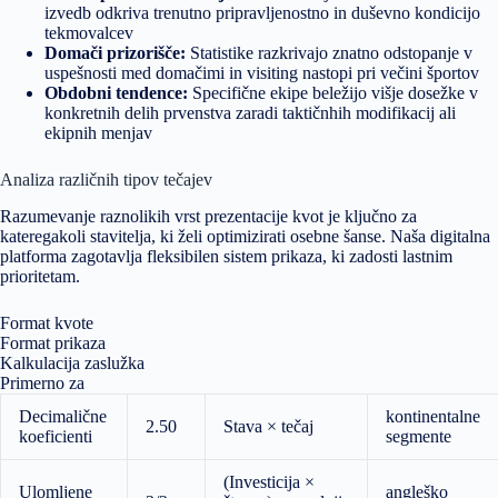
izvedb odkriva trenutno pripravljenostno in duševno kondicijo
tekmovalcev
Domači prizorišče:
Statistike razkrivajo znatno odstopanje v
uspešnosti med domačimi in visiting nastopi pri večini športov
Obdobni tendence:
Specifične ekipe beležijo višje dosežke v
konkretnih delih prvenstva zaradi taktičnhih modifikacij ali
ekipnih menjav
Analiza različnih tipov tečajev
Razumevanje raznolikih vrst prezentacije kvot je ključno za
kateregakoli stavitelja, ki želi optimizirati osebne šanse. Naša digitalna
platforma zagotavlja fleksibilen sistem prikaza, ki zadosti lastnim
prioritetam.
Format kvote
Format prikaza
Kalkulacija zaslužka
Primerno za
Decimalične
kontinentalne
2.50
Stava × tečaj
koeficienti
segmente
(Investicija ×
Ulomljene
angleško