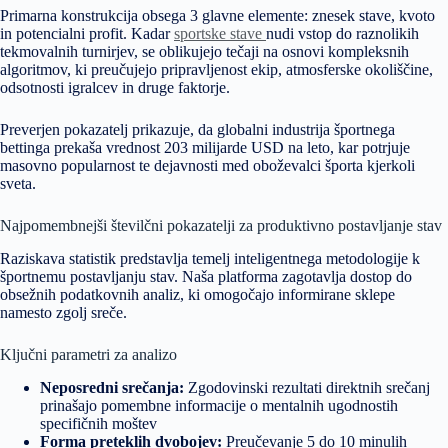
Primarna konstrukcija obsega 3 glavne elemente: znesek stave, kvoto
in potencialni profit. Kadar
sportske stave
nudi vstop do raznolikih
tekmovalnih turnirjev, se oblikujejo tečaji na osnovi kompleksnih
algoritmov, ki preučujejo pripravljenost ekip, atmosferske okoliščine,
odsotnosti igralcev in druge faktorje.
Preverjen pokazatelj prikazuje, da globalni industrija športnega
bettinga prekaša vrednost 203 milijarde USD na leto, kar potrjuje
masovno popularnost te dejavnosti med oboževalci športa kjerkoli
sveta.
Najpomembnejši številčni pokazatelji za produktivno postavljanje stav
Raziskava statistik predstavlja temelj inteligentnega metodologije k
športnemu postavljanju stav. Naša platforma zagotavlja dostop do
obsežnih podatkovnih analiz, ki omogočajo informirane sklepe
namesto zgolj sreče.
Ključni parametri za analizo
Neposredni srečanja:
Zgodovinski rezultati direktnih srečanj
prinašajo pomembne informacije o mentalnih ugodnostih
specifičnih moštev
Forma preteklih dvobojev:
Preučevanje 5 do 10 minulih