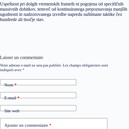
Uspešnost pri dolgih vremenskih frameih ni pogojena od specifičnih
massivnih dobitkov, temveč od kontinuiranega prepoznavanja manjših
ugodnosti in nadzorovanega izvedbe napredu naštimane taktike čez
hundrede ali tisočje stav.
Laisser un commentaire
Votre adresse e-mail ne sera pas publiée.
Les champs obligatoires sont
indiqués avec
*
Nom
*
E-mail
*
Site web
Ajouter un commentaire
*