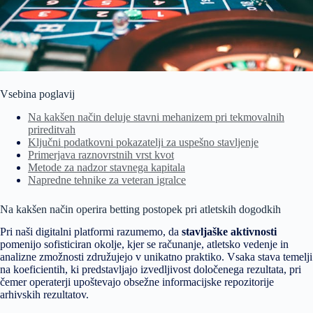
Vsebina poglavij
Na kakšen način deluje stavni mehanizem pri tekmovalnih
prireditvah
Ključni podatkovni pokazatelji za uspešno stavljenje
Primerjava raznovrstnih vrst kvot
Metode za nadzor stavnega kapitala
Napredne tehnike za veteran igralce
Na kakšen način operira betting postopek pri atletskih dogodkih
Pri naši digitalni platformi razumemo, da
stavljaške aktivnosti
pomenijo sofisticiran okolje, kjer se računanje, atletsko vedenje in
analizne zmožnosti združujejo v unikatno praktiko. Vsaka stava temelji
na koeficientih, ki predstavljajo izvedljivost določenega rezultata, pri
čemer operaterji upoštevajo obsežne informacijske repozitorije
arhivskih rezultatov.