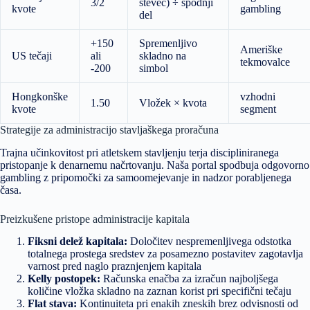
3/2
števec) ÷ spodnji
kvote
gambling
del
+150
Spremenljivo
Ameriške
US tečaji
ali
skladno na
tekmovalce
-200
simbol
Hongkonške
vzhodni
1.50
Vložek × kvota
kvote
segment
Strategije za administracijo stavljaškega proračuna
Trajna učinkovitost pri atletskem stavljenju terja discipliniranega
pristopanje k denarnemu načrtovanju. Naša portal spodbuja odgovorno
gambling z pripomočki za samoomejevanje in nadzor porabljenega
časa.
Preizkušene pristope administracije kapitala
Fiksni delež kapitala:
Določitev nespremenljivega odstotka
totalnega prostega sredstev za posamezno postavitev zagotavlja
varnost pred naglo praznjenjem kapitala
Kelly postopek:
Računska enačba za izračun najboljšega
količine vložka skladno na zaznan korist pri specifični tečaju
Flat stava:
Kontinuiteta pri enakih zneskih brez odvisnosti od