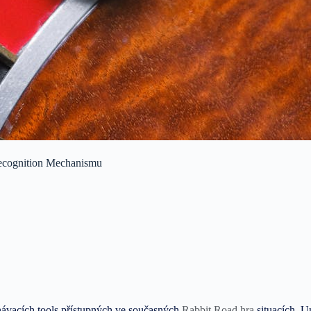
Recognition Mechanismu
znávacích tools přístupných ve současných
Rabbit Road hra
situacích. U