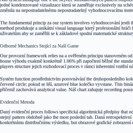
jedné kondenzované vizualizace která se zaměřuje exclusively na sché
změnila na nepostradatelnému nepostradatelný vyhodnocovacímu instr
The fundamental princip za our system involves vyhodnocování jestli t
method produkuje a unikátní visual language který profesionální hráči 
uživatelům aby se zaměřili se k základové spodní matematické struktury
Odborné Mechanics Stojící za Naší Game
Our provozní framework relies na a ověřeném principu stanoveném od he
house výhodu exaktně konkrétně 1.06% při započtení běžné the standar
players structure jejich rozhodovací proces v rámci inherentní vnitřní 
Systém function prostřednictvím porovnávání the druhoposledního kolo
červené circle; pokud se liší, azurové blue kolečko vyvstane. This bi
přičemž zachovává analytical value. Náš chart zahajuje recording pou
Evidenční Metoda
Daný evidenční proces follows specifická algoritmická předpisy that
stejný pattern obdobně jako the most poslední tah. Daná retrospektivní
konkrétnímu distribučnímu výsledku, but obrazové grafické zobrazení c