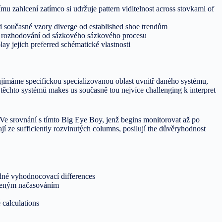
ímu zahlcení zatímco si udržuje pattern viditelnost across stovkami of
d současné vzory diverge od established shoe trendům
nal rozhodování od sázkového sázkového procesu
lay jejich preferred schématické vlastnosti
jímáme specifickou specializovanou oblast uvnitř daného systému,
ěchto systémů makes us současně tou nejvíce challenging k interpret
Ve srovnání s tímto Big Eye Boy, jenž begins monitorovat až po
jí ze sufficiently rozvinutých columns, posilují the důvěryhodnost
dné vyhodnocovací differences
aveným načasováním
 calculations