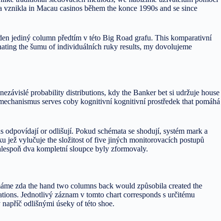
pa vznikla in Macau casinos během the konce 1990s and se since
eden jediný column předtím v této Big Road grafu. This komparativní
inating the šumu of individuálních ruky results, my dovolujeme
ávislé probability distributions, kdy the Banker bet si udržuje house
 mechanismus serves coby kognitivní kognitivní prostředek that pomáhá
 odpovídají or odlišují. Pokud schémata se shodují, systém mark a
jež vylučuje the složitost of five jiných monitorovacích postupů
alespoň dva kompletní sloupce byly zformovaly.
umáme zda the hand two columns back would způsobila created the
mations. Jednotlivý záznam v tomto chart corresponds s určitému
napříč odlišnými úseky of této shoe.