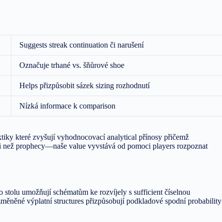
Suggests streak continuation či narušení
Označuje trhané vs. šňůrové shoe
Helps přizpůsobit sázek sizing rozhodnutí
Nízká informace k comparison
ktiky které zvyšují vyhodnocovací analytical přínosy přičemž
ději než prophecy—naše value vyvstává od pomoci players rozpoznat
o stolu umožňují schématům ke rozvíjely s sufficient číselnou
měněné výplatní structures přizpůsobují podkladové spodní probability