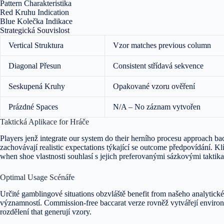
Pattern Charakteristika
Red Kruhu Indication
Blue Kolečka Indikace
Strategická Souvislost
Vertical Struktura
Vzor matches previous column
Diagonal Přesun
Consistent střídavá sekvence
Seskupená Kruhy
Opakované vzoru ověření
Prázdné Spaces
N/A – No záznam vytvořen
Taktická Aplikace for Hráče
Players jenž integrate our system do their herního procesu approach b
zachovávají realistic expectations týkající se outcome předpovídání. 
when shoe vlastnosti souhlasí s jejich preferovanými sázkovými taktik
Optimal Usage Scénáře
Určité gamblingové situations obzvláště benefit from našeho analytické
významností. Commission-free baccarat verze rovněž vytvářejí environ
rozdělení that generují vzory.