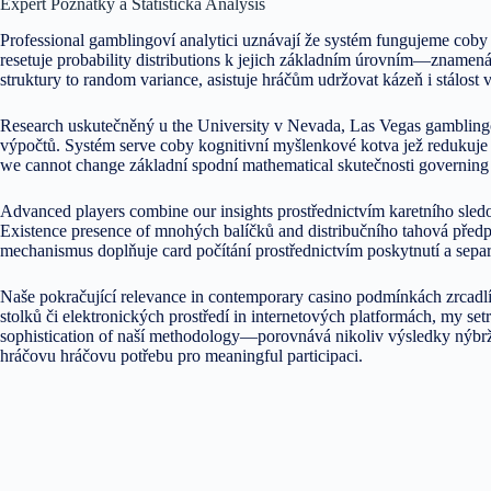
Expert Poznatky a Statistická Analysis
Professional gamblingoví analytici uznávají že systém fungujeme cob
resetuje probability distributions k jejich základním úrovním—znam
struktury to random variance, asistuje hráčům udržovat kázeň i stálost v
Research uskutečněný u the University v Nevada, Las Vegas gamblingov
výpočtů. Systém serve coby kognitivní myšlenkové kotva jež redukuje n
we cannot change základní spodní mathematical skutečnosti governing
Advanced players combine our insights prostřednictvím karetního sledov
Existence presence of mnohých balíčků and distribučního tahová předpi
mechanismus doplňuje card počítání prostřednictvím poskytnutí a sepa
Naše pokračující relevance in contemporary casino podmínkách zrcadlí t
stolků či elektronických prostředí in internetových platformách, my setr
sophistication of naší methodology—porovnává nikoliv výsledky nýbrž 
hráčovu hráčovu potřebu pro meaningful participaci.