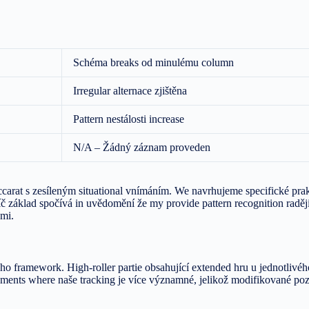
Schéma breaks od minulému column
Irregular alternace zjištěna
Pattern nestálosti increase
N/A – Žádný záznam proveden
accarat s zesíleným situational vnímáním. We navrhujeme specifické pra
Klíč základ spočívá in uvědomění že my provide pattern recognition ra
ami.
ho framework. High-roller partie obsahující extended hru u jednotlivéh
ments where naše tracking je více významné, jelikož modifikované poz