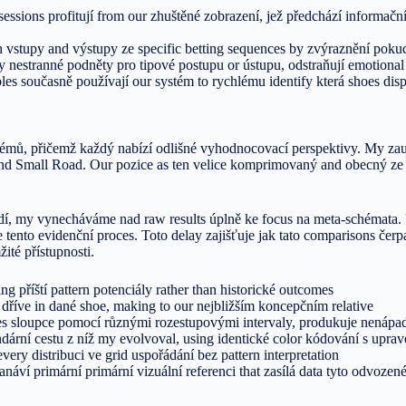
sessions profitují from our zhuštěné zobrazení, jež předchází informačn
h vstupy and výstupy ze specific betting sequences by zvýraznění poku
by nestranné podněty pro tipové postupu or ústupu, odstraňují emotio
bles současně používají our systém to rychlému identify která shoes disp
émů, přičemž každý nabízí odlišné vyhodnocovací perspektivy. My zau
and Small Road. Our pozice as ten velice komprimovaný and obecný ze t
dí, my vynecháváme nad raw results úplně ke focus na meta-schémata. 
tento evidenční proces. Toto delay zajišťuje jak tato comparisons čerpa
ité přístupnosti.
ng příští pattern potenciály rather than historické outcomes
dříve in dané shoe, making to our nejbližším koncepčním relative
es sloupce pomocí různými rozestupovými intervaly, produkuje nenápa
ární cestu z níž my evolvoval, using identické color kódování s upr
ery distribuci ve grid uspořádání bez pattern interpretation
áví primární primární vizuální referenci that zasílá data tyto odvozené