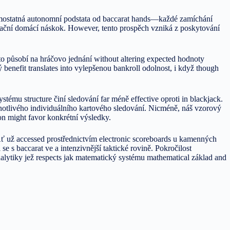
Samostatná autonomní podstata od baccarat hands—každé zamíchání
lační domácí náskok. However, tento prospěch vzniká z poskytování
to působí na hráčovo jednání without altering expected hodnoty
enefit translates into vylepšenou bankroll odolnost, i když though
tému structure činí sledování far méně effective oproti in blackjack.
ednotlivého individuálního kartového sledování. Nicméně, náš vzorový
on might favor konkrétní výsledky.
. Ať už accessed prostřednictvím electronic scoreboards u kamenných
e s baccarat ve a intenzivnější taktické rovině. Pokročilost
lytiky jež respects jak matematický systému mathematical základ and