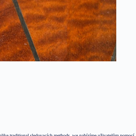
nlike traditional sledovacích methods, we nabízíme uživatelům pomocí