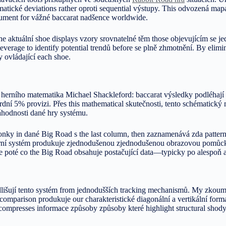
matické deviations rather oproti sequential výstupy. This odvozená ma
ument for vážné baccarat nadšence worldwide.
he aktuální shoe displays vzory srovnatelné těm those objevujícím se j
leverage to identify potential trendů before se plně zhmotnění. By elim
 ovládající each shoe.
rního matematika Michael Shackleford: baccarat výsledky podléhají nez
dní 5% provizi. Přes this mathematical skutečnosti, tento schématický
náhodnosti dané hry systému.
nky in dané Big Road s the last column, then zaznamenává zda patterns
nární systém produkuje zjednodušenou zjednodušenou obrazovou pomůcku 
ze poté co the Big Road obsahuje postačující data—typicky po alespoň 
 odlišují tento systém from jednodušších tracking mechanismů. My zko
 comparison produkuje our charakteristické diagonální a vertikální for
ompresses informace způsoby způsoby které highlight structural shody 