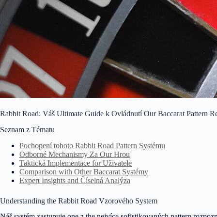
Rabbit Road: Váš Ultimate Guide k Ovládnutí Our Baccarat Pattern 
Seznam z Tématu
Pochopení tohoto Rabbit Road Pattern Systému
Odborné Mechanismy Za Our Hrou
Taktická Implementace for Uživatele
Comparison with Other Baccarat Systémy
Expert Insights and Číselná Analýza
Understanding the Rabbit Road Vzorového System
Náš systém zastupuje one z the nejvíce sofistikovaných pattern rozpo