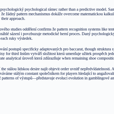
y psychologický psychological rámec rather than a predictive model. 
ená že žádný pattern mechanismus dokáže overcome matematickou kalku
 their approach.
ého studies oddělení confirms že pattern recognition systems like ten
áhlé sázení i povzbuzuje metodické herní proces. Daný psychologický b
 each ruky výsledek.
ání postupů specificky adaptovaných pro baccarat, though struktura sys
sy for third listům vytváří složitost která umenšuje užitek prospěch j
rate analytical úroveň která zdůrazňuje when remaining shoe compositi
he stálou lidskou desire najít objevit order uvnitř nepředvídatelnosti
váváme stálým constant společníkem for players hledající to angažovali s
patterns of výstupů—představuje evoluci evolution in gamblingové ana