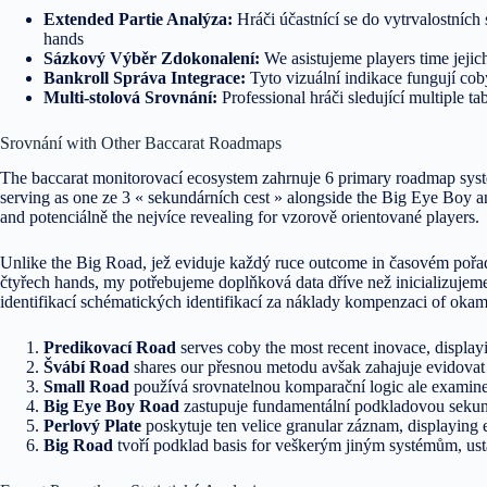
Extended Partie Analýza:
Hráči účastnící se do vytrvalostních 
hands
Sázkový Výběr Zdokonalení:
We asistujeme players time jejic
Bankroll Správa Integrace:
Tyto vizuální indikace fungují co
Multi-stolová Srovnání:
Professional hráči sledující multiple ta
Srovnání with Other Baccarat Roadmaps
The baccarat monitorovací ecosystem zahrnuje 6 primary roadmap syst
serving as one ze 3 « sekundárních cest » alongside the Big Eye Boy 
and potenciálně the nejvíce revealing for vzorově orientované players.
Unlike the Big Road, jež eviduje každý ruce outcome in časovém pořa
čtyřech hands, my potřebujeme doplňková data dříve než inicializujeme 
identifikací schématických identifikací za náklady kompenzaci of okamž
Predikovací Road
serves coby the most recent inovace, displayi
Švábí Road
shares our přesnou metodu avšak zahajuje evidovat 
Small Road
používá srovnatelnou komparační logic ale examin
Big Eye Boy Road
zastupuje fundamentální podkladovou sekund
Perlový Plate
poskytuje ten velice granular záznam, displaying ev
Big Road
tvoří podklad basis for veškerým jiným systémům, ustan