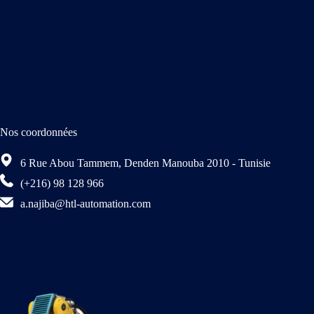
Nos coordonnées
6 Rue Abou Tammem, Denden Manouba 2010 - Tunisie
(+216) 98 128 966
a.najiba@htl-automation.com