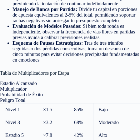
previniendo la tentación de continuar indefinidamente
Manejo de Banca por Partida:
Divide tu capital en porciones
de apuesta equivalentes al 2-5% del total, permitiendo soportar
rachas negativas sin arriesgar tu presupuesto completo
Evaluación de Modelos Pasados:
Si bien toda ronda es
independiente, observar la frecuencia de vías libres en partidas
previas ayuda a calibrar previsiones realistas
Esquema de Pausas Estratégicas:
Tras de tres triunfos
seguidas o dos pérdidas consecutivas, toma un descanso de
cinco minutos para evitar decisiones precipitadas fundamentadas
en emociones
Tabla de Multiplicadores por Etapa
Estadio Alcanzado
Multiplicador
Probabilidad de Éxito
Peligro Total
Nivel 1
×1.5
85%
Bajo
Nivel 3
×3.2
68%
Moderado
Estadio 5
×7.8
42%
Alto