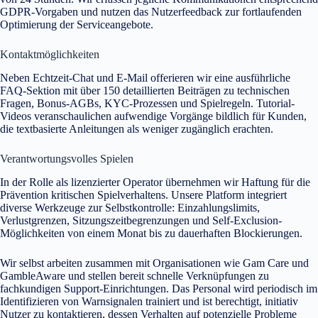
GDPR-Vorgaben und nutzen das Nutzerfeedback zur fortlaufenden
Optimierung der Serviceangebote.
Kontaktmöglichkeiten
Neben Echtzeit-Chat und E-Mail offerieren wir eine ausführliche
FAQ-Sektion mit über 150 detaillierten Beiträgen zu technischen
Fragen, Bonus-AGBs, KYC-Prozessen und Spielregeln. Tutorial-
Videos veranschaulichen aufwendige Vorgänge bildlich für Kunden,
die textbasierte Anleitungen als weniger zugänglich erachten.
Verantwortungsvolles Spielen
In der Rolle als lizenzierter Operator übernehmen wir Haftung für die
Prävention kritischen Spielverhaltens. Unsere Platform integriert
diverse Werkzeuge zur Selbstkontrolle: Einzahlungslimits,
Verlustgrenzen, Sitzungszeitbegrenzungen und Self-Exclusion-
Möglichkeiten von einem Monat bis zu dauerhaften Blockierungen.
Wir selbst arbeiten zusammen mit Organisationen wie Gam Care und
GambleAware und stellen bereit schnelle Verknüpfungen zu
fachkundigen Support-Einrichtungen. Das Personal wird periodisch im
Identifizieren von Warnsignalen trainiert und ist berechtigt, initiativ
Nutzer zu kontaktieren, dessen Verhalten auf potenzielle Probleme