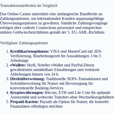
Transaktionsmethoden im Vergleich
Das Online-Casino unterstützt eine umfangreiche Bandbreite an
Zahlungsoptionen, um internationalen Kunden anpassungsfähige
Überweisungsoptionen zu gewähren. Sämtliche Zahlungsvorgänge
erfolgen über codierte Connections prozessiert und entsprechen
strikten Geldwäscherichtlinien gemäß der 5. EU-AML-Richtlinie.
Verfügbare Zahlungsoptionen
Kreditkartenoptionen:
VISA und MasterCard mit 3DS-
Verifizierung, Bearbeitungszeit für Auszahlungen 3 bis 5
Arbeitstage
eWallets:
Skrill, Neteller eWallet und PayPal-Dienst
gewährleisten unmittelbare Einzahlungen und verkürzte
Abhebungen binnen von 24 h
Direktüberweisung:
Traditionelle SEPA-Transaktionen und
Sofortüberweisung für Nutzer mit Bevorzugung für
konventionelle Banking-Services
Kryptowährungen:
Bitcoin, ETH und Lite Coin für optimale
Anonymität und weltweite Transfers ohne Wechselkursgebühren
Prepaid-Karten:
Paysafe als Option für Nutzer, die keinerlei
Finanzdaten offenlegen möchten