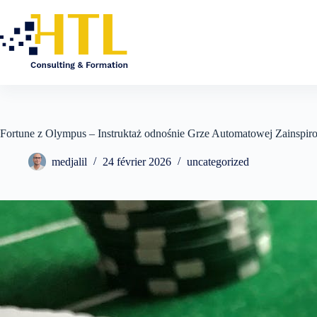
Fortune z Olympus – Instruktaż odnośnie Grze Automatowej Zainspir
medjalil
24 février 2026
uncategorized