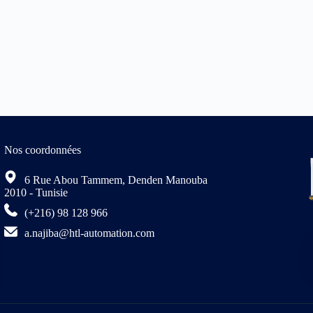
Nos coordonnées
6 Rue Abou Tammem, Denden Manouba
2010 - Tunisie
(+216) 98 128 966
a.najiba@htl-automation.com