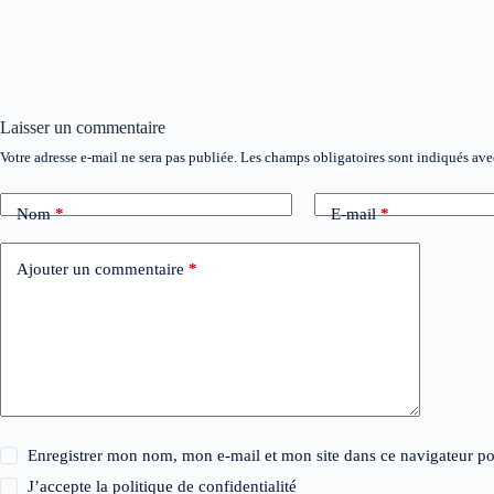
Laisser un commentaire
Votre adresse e-mail ne sera pas publiée.
Les champs obligatoires sont indiqués av
Nom
*
E-mail
*
Ajouter un commentaire
*
Enregistrer mon nom, mon e-mail et mon site dans ce navigateur 
J’accepte la
politique de confidentialité