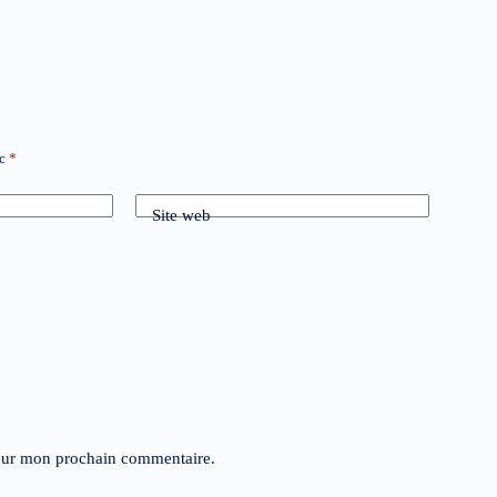
ec
*
Site web
pour mon prochain commentaire.