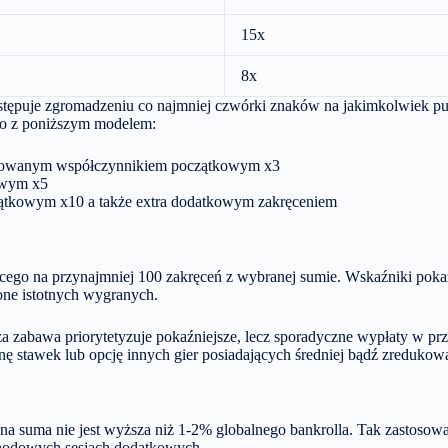
15x
8x
stępuje zgromadzeniu co najmniej czwórki znaków na jakimkolwiek pu
io z poniższym modelem:
antowanym współczynnikiem początkowym x3
owym x5
czątkowym x10 a także extra dodatkowym zakręceniem
ącego na przynajmniej 100 zakręceń z wybranej sumie. Wskaźniki poka
one istotnych wygranych.
a zabawa priorytetyzuje pokaźniejsze, lecz sporadyczne wypłaty w p
stawek lub opcję innych gier posiadających średniej bądź zredukowa
dna suma nie jest wyższa niż 1-2% globalnego bankrolla. Tak zastoso
chodowych sesjach dodatkowych.