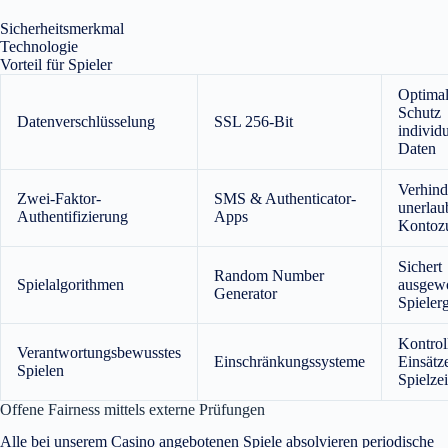
Sicherheitsmerkmal
Technologie
Vorteil für Spieler
Optimal
Schutz
Datenverschlüsselung
SSL 256-Bit
individu
Daten
Verhin
Zwei-Faktor-
SMS & Authenticator-
unerlau
Authentifizierung
Apps
Kontozu
Sichert
Random Number
Spielalgorithmen
ausgew
Generator
Spieler
Kontrol
Verantwortungsbewusstes
Einschränkungssysteme
Einsätz
Spielen
Spielzei
Offene Fairness mittels externe Prüfungen
Alle bei unserem Casino angebotenen Spiele absolvieren periodische