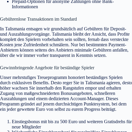
Prepaid-Optionen für anonyme Zahlungen ohne Bank-
Informationen
Gebührenlose Transaktionen im Standard
In Talismania entsagen wir grundsätzlich auf Gebühren für Deposit-
und Auszahlungsvorgänge. Talismania bleibt der Ansicht, dass Profite
komplett den Spielern vorbehalten sein sollten, fernab dass versteckte
Kosten jene Zufriedenheit schmälern. Nur bei bestimmten Payment-
Anbietern können seitens des Anbieters minimale Gebühren anfallen,
über die wir immer vorher transparent in Kenntnis setzen.
Gewinnbringende Angebote für beständige Spieler
Unser mehrstufiges Treueprogramm honoriert beständiges Spielen
durch exklusiven Benefits. Desto reger Sie in Talismania agieren, desto
höher wachsen Sie innerhalb den Rangstufen empor und erhalten
Zugang von maßgeschneiderten Bonusangeboten, schnelleren
Auszahlungen und einem dedizierten Account-Manager. Dieses
Programm gründet auf jenem durchsichtigen Punktesystem, bei dem
ein jeder gewettete Euro von selbst zu eurem Progress beiträgt.
Einstiegsbonus mit bis zu 500 Euro und weiteren Gratisdrehs für
neue Mitglieder